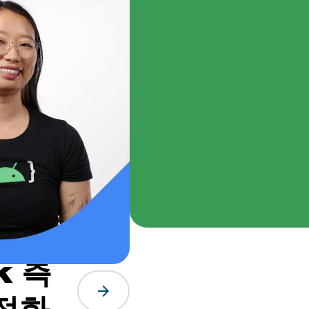
k 측
arrow_forward