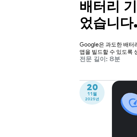
배터리 기
었습니다.
용 사례를
Google은 과도한 배
앱을 빌드할 수 있도록 
전문 길이: 8분
20
11월
2025년