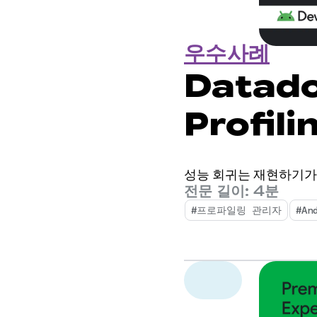
우수사례
Datad
Profil
만 개의 
성능 회귀는 재현하기가
니다.
전문 길이: 4분
#프로파일링 관리자
#An