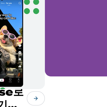
ose로
arrow_forward
 기능