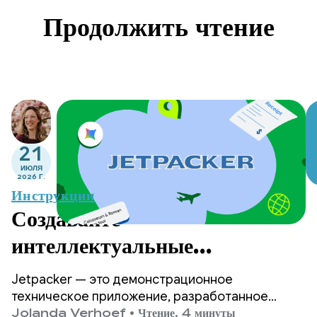
Продолжить чтение
21
ИЮЛЯ
2026 Г.
Инструкции
Создавайте
интеллектуальные
приложения для Android:
Jetpacker — это демонстрационное
Введение в Jetpacker
техническое приложение, разработанное
нашей командой с нуля для конференции
Jolanda Verhoef
•
Чтение, 4 минуты