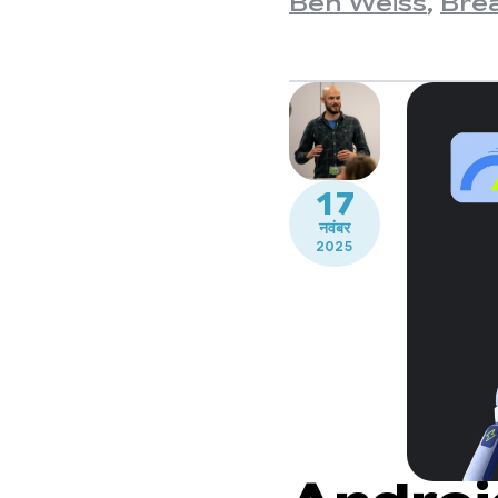
Ben Weiss
,
Bre
17
नवंबर
2025