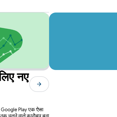
लिए नए
arrow_forward
ै कि Google Play एक ऐसा
मय तक चलने वाले कारोबार बना