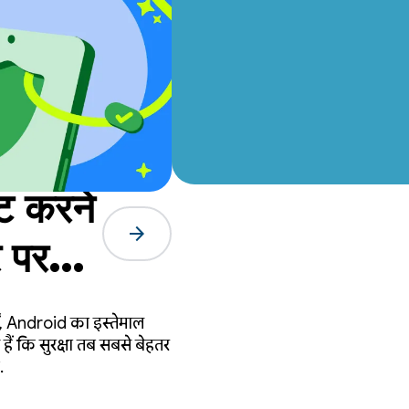
ि करने
arrow_forward
र पर
ब्ध है.
्तें, Android का इस्तेमाल
ार पर
हैं कि सुरक्षा तब सबसे बेहतर
.