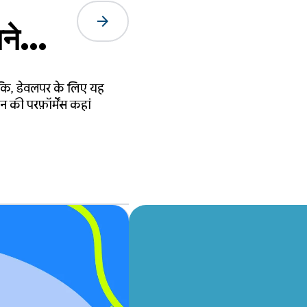
arrow_forward
ने
ांकि, डेवलपर के लिए यह
ी परफ़ॉर्मेंस कहां