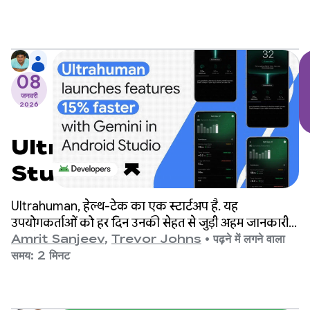
08
जनवरी
2026
Ultrahuman ने Android
Studio में Gemini की मदद से,
सुविधाएं 15% तेज़ी से लॉन्च कीं
Ultrahuman, हेल्थ-टेक का एक स्टार्टअप है. यह
उपयोगकर्ताओं को हर दिन उनकी सेहत से जुड़ी अहम जानकारी
देता है. यह जानकारी, कंपनी के पहनने लायक डिवाइसों से मिले
Amrit Sanjeev
,
Trevor Johns
•
पढ़ने में लगने वाला
बायोमेट्रिक डेटा के आधार पर दी जाती है. जैसे, RING Air और
समय: 2 मिनट
M1 Live Continuous Glucose Monitor (सीजीएम).