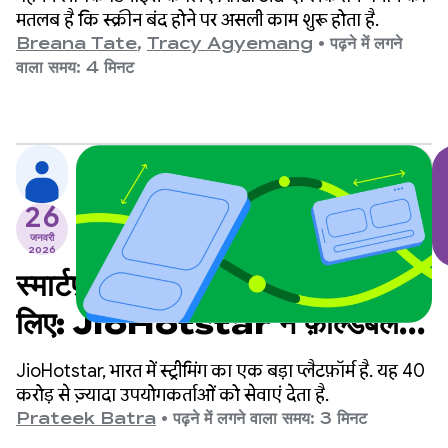
मतलब है कि स्क्रीन बंद होने पर असली काम शुरू होता है.
Breana Tate
,
Tracy Agyemang
•
पढ़ने में लगने
वाला समय: 4 मिनट
26
जनवरी
2026
स्मार्टफ़ोन के अलावा अन्य डिवाइसों के
लिए: JioHotstar ने फ़ोल्डेबल
डिवाइसों और टैबलेट के लिए,
JioHotstar, भारत में स्ट्रीमिंग का एक बड़ा प्लैटफ़ॉर्म है. यह 40
उपयोगकर्ता अनुभव को कैसे ऑप्टिमाइज़
करोड़ से ज़्यादा उपयोगकर्ताओं को सेवाएं देता है.
Prateek Batra
•
पढ़ने में लगने वाला समय: 3 मिनट
किया