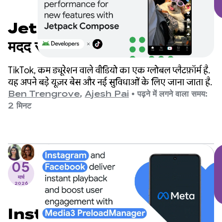
Jetpack Compose की
मदद से, TikTok ने कोड का साइज़
58% तक कम किया और नई
TikTok, कम ड्यूरेशन वाले वीडियो का एक ग्लोबल प्लैटफ़ॉर्म है.
सुविधाओं के लिए ऐप्लिकेशन की
यह अपने बड़े यूज़र बेस और नई सुविधाओं के लिए जाना जाता है.
Ben Trengrove
,
Ajesh Pai
•
पढ़ने में लगने वाला समय:
परफ़ॉर्मेंस बेहतर बनाई
2 मिनट
05
मार्च
2026
Instagram और