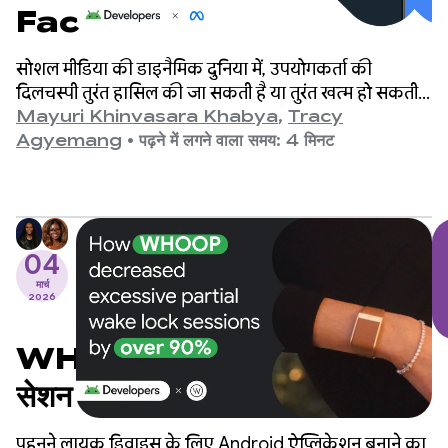
Facebook, Media3
PreloadManager की मदद
सोशल मीडिया की डाइनैमिक दुनिया में, उपयोगकर्ता की
से वीडियो तुरंत चलाकर, उपयोगकर्ता की
दिलचस्पी तुरंत हासिल की जा सकती है या तुरंत खत्म हो सकती
है. Meta के ऐप्लिकेशन (Facebook और Instagram)
Mayuri Khinvasara Khabya
,
Tracy
दिलचस्पी बढ़ाते हैं
दुनिया के सबसे बड़े सोशल प्लैटफ़ॉर्म में से हैं. ये दुनिया भर में
Agyemang
•
पढ़ने में लगने वाला समय: 4 मिनट
अरबों उपयोगकर्ताओं को सेवाएं देते हैं.
04
मार्च
2026
WHOOP ने आंशिक वेक लॉक
सेशन को 90% से ज़्यादा कैसे कम
किया
पहनने लायक डिवाइस के लिए Android ऐप्लिकेशन बनाने का