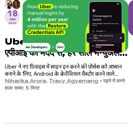
18
नवंबर
2025
Uber, क्रेडेंशियल रीस्टोर करने वाले
एपीआई की मदद से, हर साल मैन्युअल
तरीके से किए जाने वाले लॉगिन की
Uber ने नए डिवाइस में साइन इन करने की प्रोसेस को आसान
संख्या 40 लाख तक कैसे कम कर रहा
बनाने के लिए, Android के क्रेडेंशियल रीस्टोर करने वाले
एपीआई का इस्तेमाल किया. इससे, हर साल मैन्युअल तरीके से
Niharika Arora
,
Tracy Agyemang
•
पढ़ने में लगने
है
किए जाने वाले लॉगिन की संख्या 40 लाख तक कम हो सकती है
वाला समय: 5 मिनट
और उपयोगकर्ता को अपने साथ जोड़े रखने में मदद मिल सकती है.