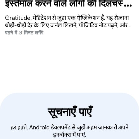
इस्तेमाल करने वाले लोगों की दिलचस्पी
और जुड़ाव में 25% की बढ़ोतरी हुई
Gratitude, मेडिटेशन से जुड़ा एक ऐप्लिकेशन है. यह रोज़ाना
थोड़ी-थोड़ी देर के लिए जर्नल लिखने, पॉज़िटिव नोट पढ़ने, और
विज़न बोर्ड देखने के ज़रिए, लोगों को हर दिन मेडिटेशन करने के
पढ़ने में 3 मिनट लगेंगे
लिए प्रोत्साहित करता है. इस ऐप्लिकेशन को 60 लाख से ज़्यादा
बार डाउनलोड किया गया है. इसे 1.5 लाख लोगों ने पांच स्टार
रेटिंग दी है. साथ ही, इसमें 10 करोड़ से ज़्यादा जर्नल एंट्री लॉग की
गई हैं.
सूचनाएँ पाएँ
हर हफ़्ते, Android डेवलपमेंट से जुड़ी अहम जानकारी अपने
इनबॉक्स में पाएं.