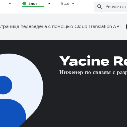
Блог
Ещё
страница переведена с помощью
Cloud Translation API
.
Yacine R
Инженер по связям с ра