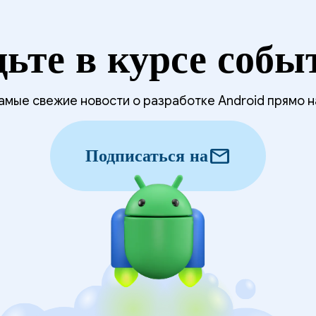
дьте в курсе собы
мые свежие новости о разработке Android прямо н
mail
Подписаться на