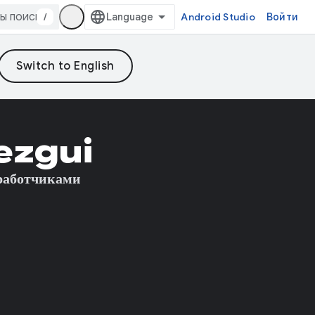
/
Android Studio
Войти
ezgui
зработчиками