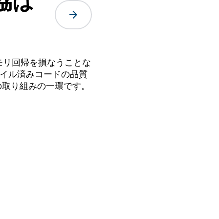
協は
arrow_forward
メモリ回帰を損なうことな
パイル済みコードの品質
の取り組みの一環です。