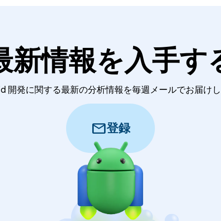
最新情報を入手す
roid 開発に関する最新の分析情報を毎週メールでお届け
mail
登録