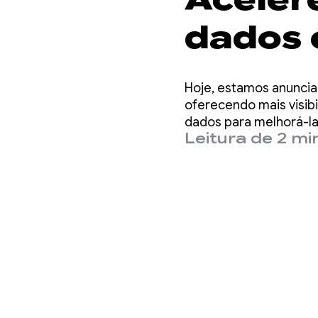
dados 
moneti
Hoje, estamos anuncia
e intel
oferecendo mais visib
dados para melhorá-la
Leitura de 2 mi