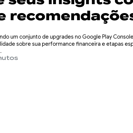
e recomendaçõe
zação mais rápi
ndo um conjunto de upgrades no Google Play Console
igentes
ilidade sobre sua performance financeira e etapas e
.
nutos