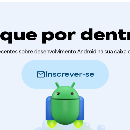
ique por dent
recentes sobre desenvolvimento Android na sua caixa
mail
Inscrever-se