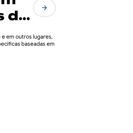
arrow_forward
s de
dos
 e em outros lugares,
specíficas baseadas em