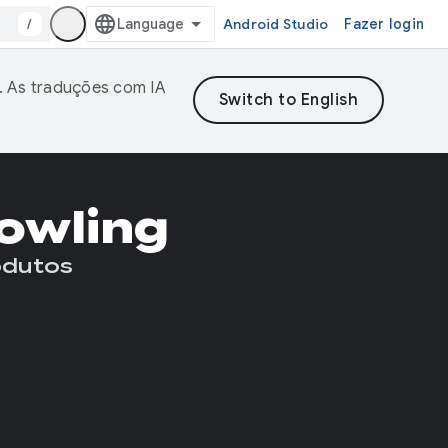
/
Android Studio
Fazer login
. As traduções com IA
owling
odutos