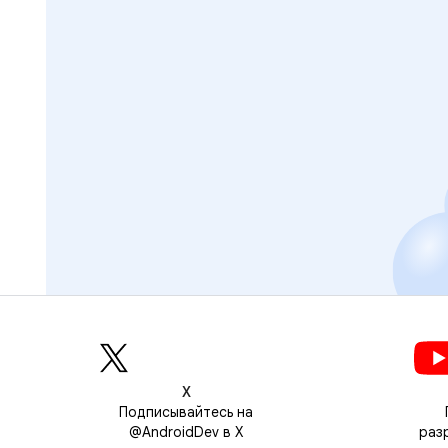
Х
Подписывайтесь на
@AndroidDev в X
раз