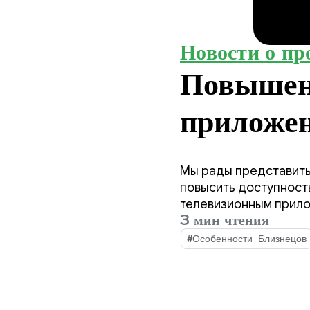
Новости о пр
Повышен
приложен
пользов
Мы рады представить
повысить доступност
телевизионным прил
3 мин чтения
#Особенности Близнецов