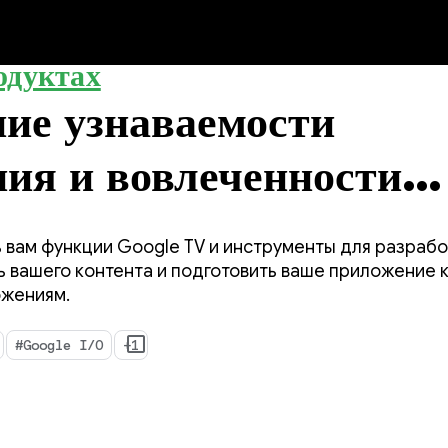
одуктах
ие узнаваемости
ия и вовлеченности
ателей на Google TV
 вам функции Google TV и инструменты для разрабо
ь вашего контента и подготовить ваше приложение 
ожениям.
#Google I/O
+1