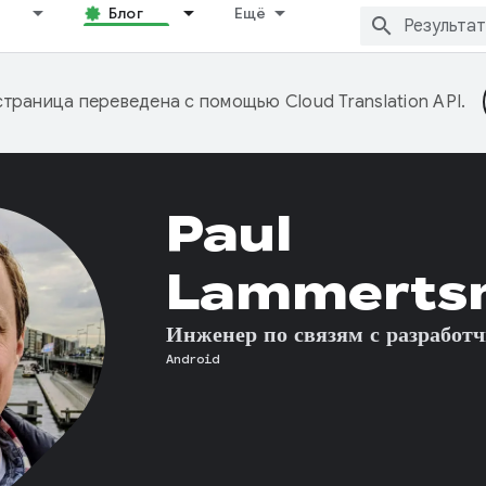
Блог
Ещё
страница переведена с помощью
Cloud Translation API
.
Paul
Lammerts
Инженер по связям с разработ
Android