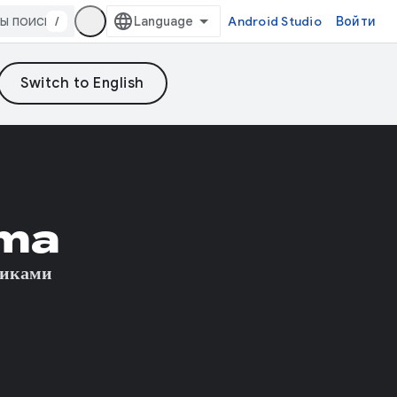
/
Android Studio
Войти
ma
чиками