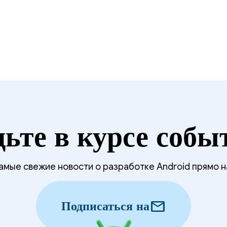
дьте в курсе собы
мые свежие новости о разработке Android прямо н
mail
Подписаться на