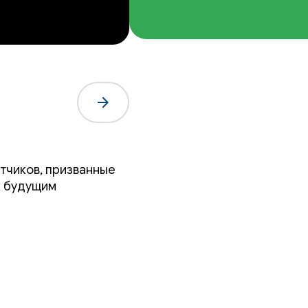
arrow_forward
.
тчиков, призванные
к будущим