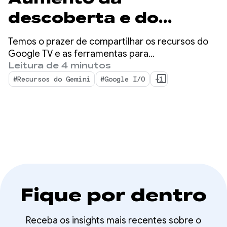
descoberta e do
engajamento de apps
Temos o prazer de compartilhar os recursos do
no Google TV
Google TV e as ferramentas para
desenvolvedores projetadas para aumentar a
Leitura de 4 minutos
capacidade de descoberta do seu conteúdo e
#Recursos do Gemini
#Google I/O
+1
preparar seu app para experiências futuras de
TV.
Fique por dentro
Receba os insights mais recentes sobre o