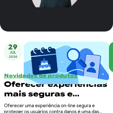
29
JUL
2026
Novidades de produtos
Oferecer experiências
mais seguras e
adequadas à faixa
Oferecer uma experiência on-line segura e
proteger os usuários contra danos é uma das