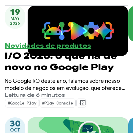
19
MAY
2026
Novidades de produtos
I/O 2026: o que há de
novo no Google Play
No Google I/O deste ano, falamos sobre nosso
modelo de negócios em evolução, que oferece
mais opções e novas maneiras de descobrir seus
Leitura de 6 minutos
apps e conteúdos dentro e fora da loja. Também
#Google Play
#Play Console
+2
apresentamos ferramentas e insights avançados
que vão ajudar você a dimensionar seus negócios
30
com menos complexidade.
OCT