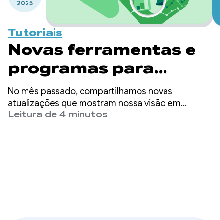
2025
Tutoriais
Novas ferramentas e
programas para
acelerar seu sucesso
No mês passado, compartilhamos novas
no Google Play
atualizações que mostram nossa visão em
evolução para o Google Play: um lugar onde as
Leitura de 4 minutos
pessoas podem descobrir o conteúdo e as
experiências que amam e onde você pode criar e
desenvolver negócios sustentáveis. Nosso
compromisso com seu sucesso está no centro
dos nossos investimentos contínuos.