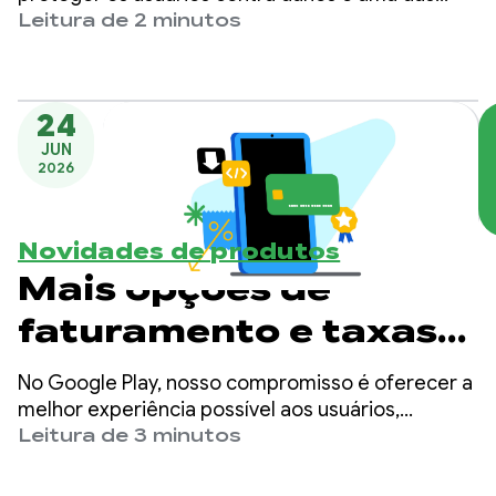
etária no Google Play
principais prioridades do Google Play.
Leitura de 2 minutos
24
JUN
2026
Novidades de produtos
Mais opções de
faturamento e taxas
mais baixas no Google
No Google Play, nosso compromisso é oferecer a
Play
melhor experiência possível aos usuários,
garantindo que os desenvolvedores tenham as
Leitura de 3 minutos
ferramentas e a adaptabilidade necessárias para
ter sucesso.