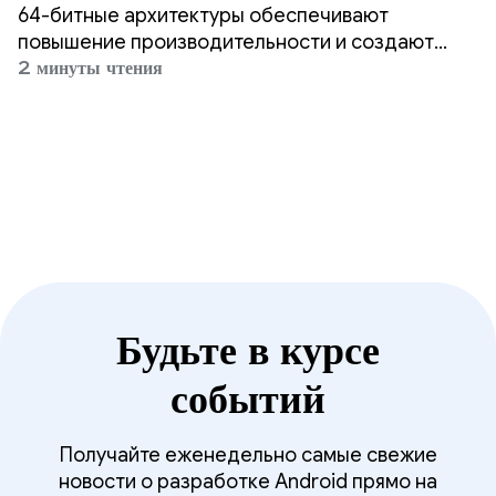
64-битном режиме.
64-битные архитектуры обеспечивают
повышение производительности и создают
основу для будущих инноваций, предоставляя
2 минуты чтения
пользователям более быстрые и насыщенные
возможности. Мы поддерживаем 64-битные
процессоры начиная с Android 5.
Будьте в курсе
событий
Получайте еженедельно самые свежие
новости о разработке Android прямо на