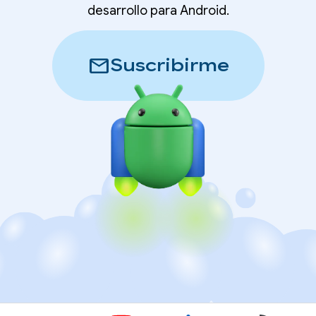
desarrollo para Android.
mail
Suscribirme