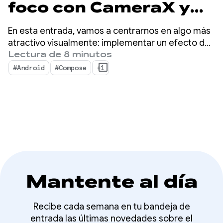
foco con CameraX y
Jetpack Compose
En esta entrada, vamos a centrarnos en algo más
atractivo visualmente: implementar un efecto de
foco sobre la vista previa de la cámara usando la
Lectura de 8 minutos
detección de caras como base para el efecto.
#Android
#Compose
+1
Mantente al día
Recibe cada semana en tu bandeja de
entrada las últimas novedades sobre el