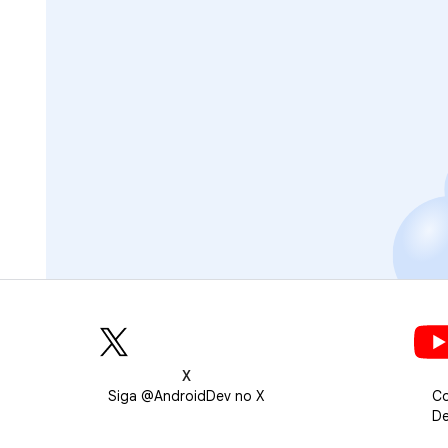
X
Siga @AndroidDev no X
Co
De