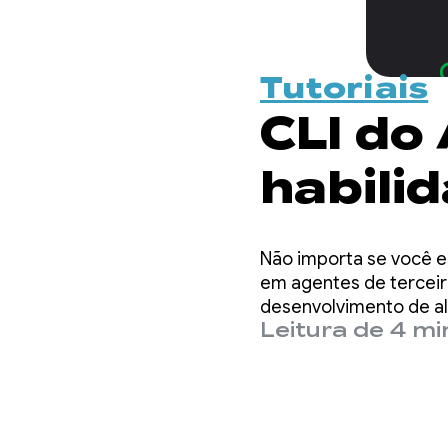
Tutoriais
CLI do
habilid
Androi
Não importa se você es
rápido
em agentes de terceir
desenvolvimento de alt
Leitura de 4 m
agent