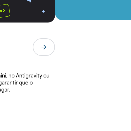
arrow_forward
s
i, no Antigravity ou
r
arantir que o
ugar.