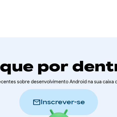
ique por dent
recentes sobre desenvolvimento Android na sua caixa
mail
Inscrever-se