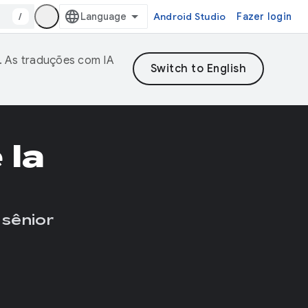
/
Android Studio
Fazer login
. As traduções com IA
 la
 sênior