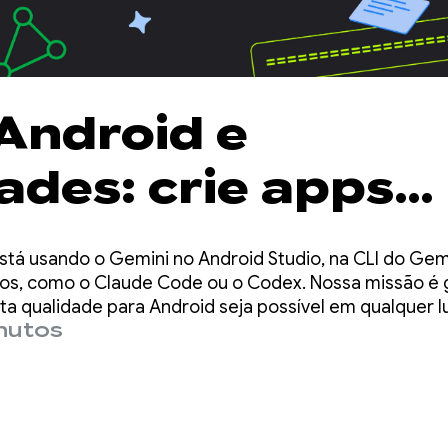
 Android e
ades: crie apps
d três vezes mai
tá usando o Gemini no Android Studio, na CLI do Gemin
 usando qualque
os, como o Claude Code ou o Codex. Nossa missão é g
a qualidade para Android seja possível em qualquer l
inutos
e