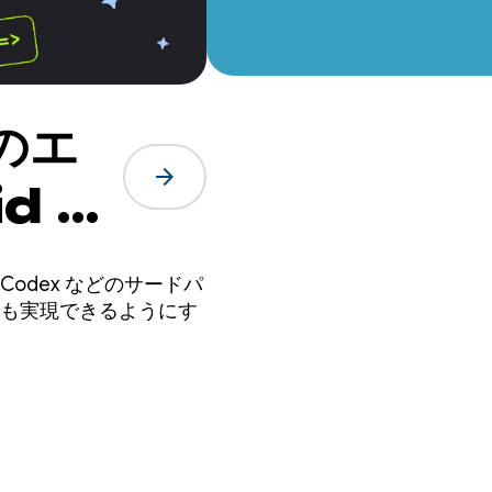
意のエ
arrow_forward
d ア
de や Codex などのサードパ
こでも実現できるようにす