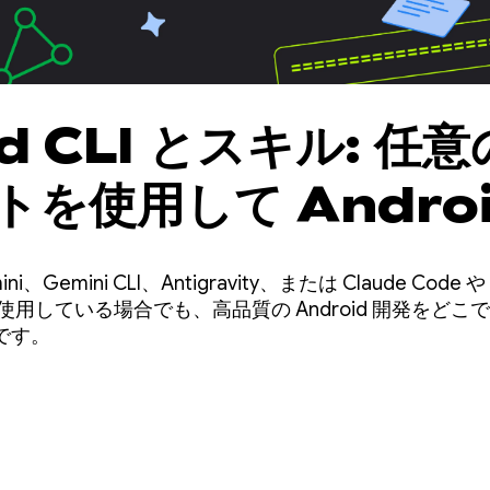
id CLI とスキル: 任
を使用して Androi
3 倍速くビルドする
Gemini、Gemini CLI、Antigravity、または Claude Co
使用している場合でも、高品質の Android 開発をど
です。