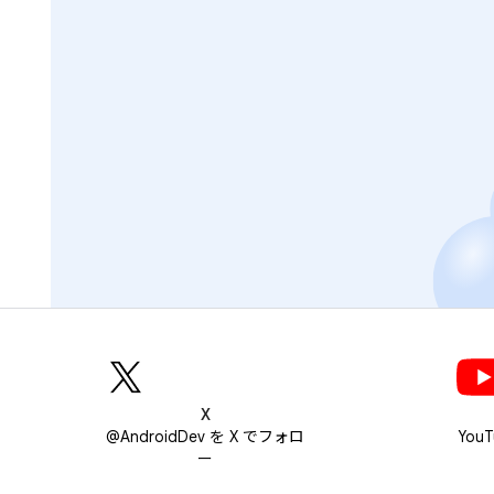
X
@AndroidDev を X でフォロ
You
ー