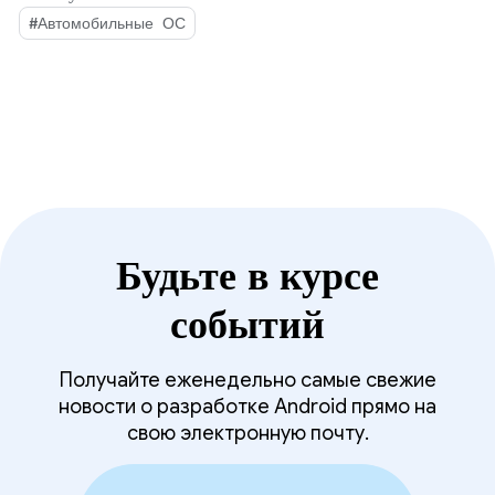
Android Automotive
трансформации отрасли.
#Автомобильные ОС
OS для программно-
определяемых транспортных
средств.
Будьте в курсе
событий
Получайте еженедельно самые свежие
новости о разработке Android прямо на
свою электронную почту.