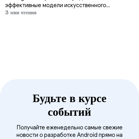
эффективные модели искусственного
интеллекта непосредственно на устройства
3 мин чтения
Android в вашем кармане. Сегодня мы с
радостью объявляем о выпуске нашей
новейшей открытой модели: Gemma 4.
Будьте в курсе
событий
Получайте еженедельно самые свежие
новости о разработке Android прямо на