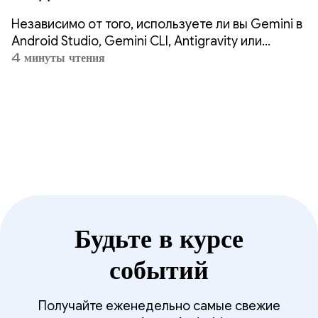
приложения в 3 раза быстрее,
Независимо от того, используете ли вы Gemini в
используя любой агент.
Android Studio, Gemini CLI, Antigravity или
сторонние агенты, такие как Claude Code или
4 минуты чтения
Codex, наша миссия — обеспечить возможность
высококачественной разработки под Android
повсюду.
Будьте в курсе
событий
Получайте еженедельно самые свежие