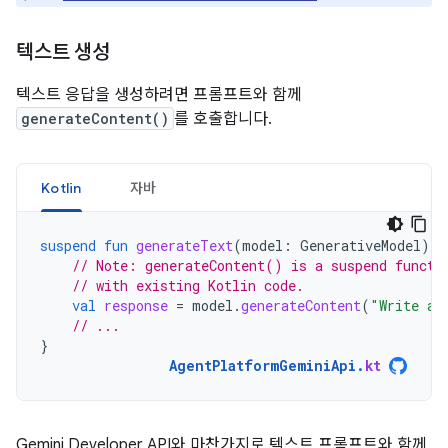
텍스트 생성
텍스트 응답을 생성하려면 프롬프트와 함께
generateContent()
를 호출합니다.
Kotlin
자바
suspend
fun
generateText
(
model
:
GenerativeModel
)
{
// Note: generateContent() is a suspend functi
// with existing Kotlin code.
val
response
=
model
.
generateContent
(
"Write a 
// ...
}
AgentPlatformGeminiApi
.
kt
Gemini Developer API와 마찬가지로 텍스트 프롬프트와 함께