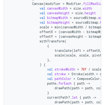
Canvas
(
modifier
=
Modifier
.
fillMaxSize
val
canvasWidth
=
size
.
width
val
canvasHeight
=
size
.
height
val
bitmapWidth
=
sourceBitmap
.
wid
val
bitmapHeight
=
sourceBitmap
.
he
scale
=
min
(
canvasWidth
/
bitmapWi
offsetX
=
(
canvasWidth
-
bitmapWid
offsetY
=
(
canvasHeight
-
bitmapHe
withTransform
(
{
translate
(
left
=
offsetX
,
scale
(
scale
,
scale
,
pivot
},
)
{
val
strokeWidth
=
70f
/
scale
val
stroke
=
Stroke
(
width
=
st
val
pathColor
=
ComposeColor
.
W
paths
.
forEach
{
path
-
drawPath
(
path
=
path
,
colo
}
currentPath
?.
let
{
path
-
drawPath
(
path
=
path
,
colo