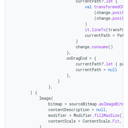
currentPath
?.
let
{
val
transformedCha
(
change
.
positi
(
change
.
positi
)
it
.
lineTo
(
transfor
currentPath
=
Path
}
change
.
consume
()
},
onDragEnd
=
{
currentPath
?.
let
{
pat
currentPath
=
null
},
)
},
)
{
Image
(
bitmap
=
sourceBitmap
.
asImageBitma
contentDescription
=
null
,
modifier
=
Modifier
.
fillMaxSize
(),
contentScale
=
ContentScale
.
Fit
,
)