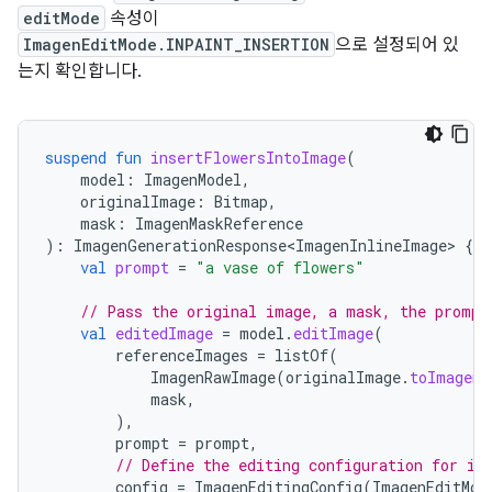
editMode
속성이
ImagenEditMode.INPAINT_INSERTION
으로 설정되어 있
는지 확인합니다.
suspend
fun
insertFlowersIntoImage
(
model
:
ImagenModel
,
originalImage
:
Bitmap
,
mask
:
ImagenMaskReference
):
ImagenGenerationResponse<ImagenInlineImage>
{
val
prompt
=
"a vase of flowers"
// Pass the original image, a mask, the prompt
val
editedImage
=
model
.
editImage
(
referenceImages
=
listOf
(
ImagenRawImage
(
originalImage
.
toImagenI
mask
,
),
prompt
=
prompt
,
// Define the editing configuration for in
config
=
ImagenEditingConfig
(
ImagenEditMod