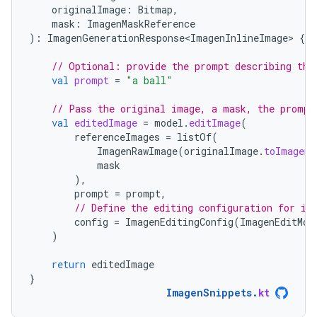
originalImage
:
Bitmap
,
mask
:
ImagenMaskReference
):
ImagenGenerationResponse<ImagenInlineImage>
{
// Optional: provide the prompt describing the
val
prompt
=
"a ball"
// Pass the original image, a mask, the prompt
val
editedImage
=
model
.
editImage
(
referenceImages
=
listOf
(
ImagenRawImage
(
originalImage
.
toImagenI
mask
),
prompt
=
prompt
,
// Define the editing configuration for in
config
=
ImagenEditingConfig
(
ImagenEditMod
)
return
editedImage
}
ImagenSnippets
.
kt