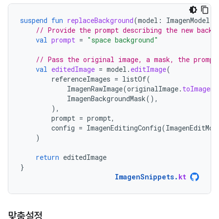
suspend
fun
replaceBackground
(
model
:
ImagenModel
,
// Provide the prompt describing the new backg
val
prompt
=
"space background"
// Pass the original image, a mask, the prompt
val
editedImage
=
model
.
editImage
(
referenceImages
=
listOf
(
ImagenRawImage
(
originalImage
.
toImagenI
ImagenBackgroundMask
(),
),
prompt
=
prompt
,
config
=
ImagenEditingConfig
(
ImagenEditMod
)
return
editedImage
}
ImagenSnippets
.
kt
맞춤설정