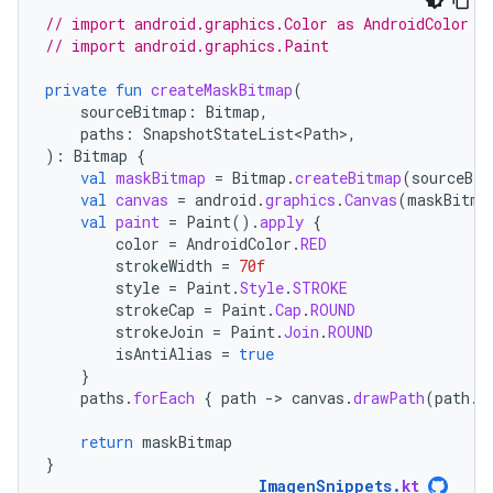
// import android.graphics.Color as AndroidColor
// import android.graphics.Paint
private
fun
createMaskBitmap
(
sourceBitmap
:
Bitmap
,
paths
:
SnapshotStateList<Path>
,
):
Bitmap
{
val
maskBitmap
=
Bitmap
.
createBitmap
(
sourceBit
val
canvas
=
android
.
graphics
.
Canvas
(
maskBitma
val
paint
=
Paint
().
apply
{
color
=
AndroidColor
.
RED
strokeWidth
=
70f
style
=
Paint
.
Style
.
STROKE
strokeCap
=
Paint
.
Cap
.
ROUND
strokeJoin
=
Paint
.
Join
.
ROUND
isAntiAlias
=
true
}
paths
.
forEach
{
path
-
>
canvas
.
drawPath
(
path
.
a
return
maskBitmap
}
ImagenSnippets
.
kt