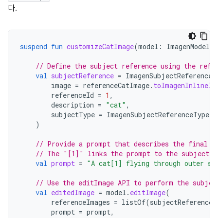
다.
suspend
fun
customizeCatImage
(
model
:
ImagenModel
,
// Define the subject reference using the refe
val
subjectReference
=
ImagenSubjectReference
(
image
=
referenceCatImage
.
toImagenInlineIm
referenceId
=
1
,
description
=
"cat"
,
subjectType
=
ImagenSubjectReferenceType
.
A
)
// Provide a prompt that describes the final i
// The "[1]" links the prompt to the subject r
val
prompt
=
"A cat[1] flying through outer sp
// Use the editImage API to perform the subjec
val
editedImage
=
model
.
editImage
(
referenceImages
=
listOf
(
subjectReference
)
prompt
=
prompt
,