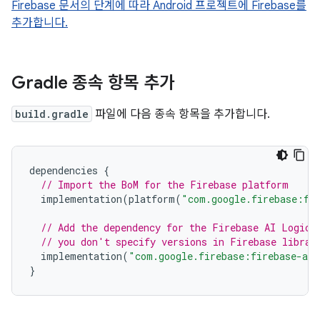
Firebase 문서의 단계에 따라 Android 프로젝트에 Firebase를
추가합니다.
Gradle 종속 항목 추가
build.gradle
파일에 다음 종속 항목을 추가합니다.
dependencies
{
// Import the BoM for the Firebase platform
implementation
(
platform
(
"com.google.firebase:fi
// Add the dependency for the Firebase AI Logic 
// you don't specify versions in Firebase librar
implementation
(
"com.google.firebase:firebase-ai"
}