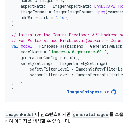
numberOfImages
=
2
,
aspectRatio
=
ImagenAspectRatio
.
LANDSCAPE_16x9
imageFormat
=
ImagenImageFormat
.
jpeg
(
compress
addWatermark
=
false
,
)
// Initialize the Gemini Developer API backend ser
// For Vertex AI use Firebase.ai(backend = Generat
val
model
=
Firebase
.
ai
(
backend
=
GenerativeBacken
modelName
=
"imagen-4.0-generate-001"
,
generationConfig
=
config
,
safetySettings
=
ImagenSafetySettings
(
safetyFilterLevel
=
ImagenSafetyFilterLeve
personFilterLevel
=
ImagenPersonFilterLeve
),
)
ImagenSnippets
.
kt
ImagenModel
이 인스턴스화되면
generateImages
를 호출
하여 이미지를 생성할 수 있습니다.