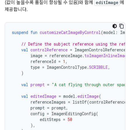
(값이 높을수록 품질이 향상될 수 있음)와 함께
editImage
에
제공합니다.
suspend
fun
customizeCatImageByControl
(
model
:
Imag
// Define the subject reference using the refe
val
controlReference
=
ImagenControlReference
(
image
=
referenceImage
.
toImagenInlineImage
referenceId
=
1
,
type
=
ImagenControlType
.
SCRIBBLE
,
)
val
prompt
=
"A cat flying through outer space
val
editedImage
=
model
.
editImage
(
referenceImages
=
listOf
(
controlReference
)
prompt
=
prompt
,
config
=
ImagenEditingConfig
(
editSteps
=
50
),