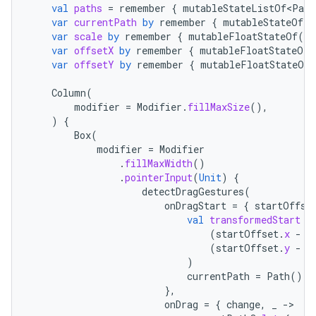
val
paths
=
remember
{
mutableStateListOf<Path
var
currentPath
by
remember
{
mutableStateOf<P
var
scale
by
remember
{
mutableFloatStateOf
(
1f
var
offsetX
by
remember
{
mutableFloatStateOf
(
var
offsetY
by
remember
{
mutableFloatStateOf
(
Column
(
modifier
=
Modifier
.
fillMaxSize
(),
)
{
Box
(
modifier
=
Modifier
.
fillMaxWidth
()
.
pointerInput
(
Unit
)
{
detectDragGestures
(
onDragStart
=
{
startOffse
val
transformedStart
=
(
startOffset
.
x
-
o
(
startOffset
.
y
-
o
)
currentPath
=
Path
().
a
},
onDrag
=
{
change
,
_
-