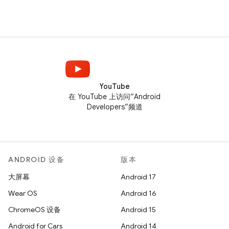
YouTube
在 YouTube 上访问“Android
Developers”频道
ANDROID 设备
版本
大屏幕
Android 17
Wear OS
Android 16
ChromeOS 设备
Android 15
Android for Cars
Android 14