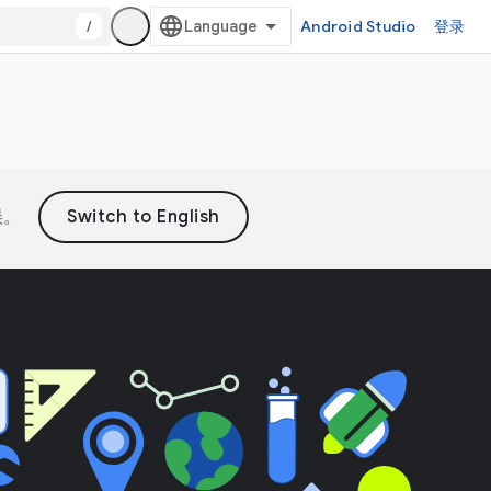
/
Android Studio
登录
误。