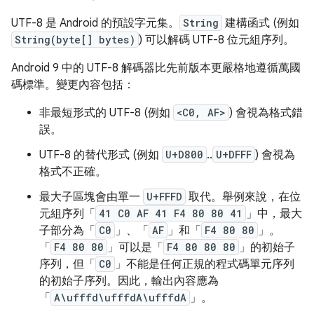
UTF-8 是 Android 的預設字元集。
String
建構函式 (例如
String(byte[] bytes)
) 可以解碼 UTF-8 位元組序列。
Android 9 中的 UTF-8 解碼器比先前版本更嚴格地遵循萬國
碼標準。變更內容包括：
非最短形式的 UTF-8 (例如
<C0, AF>
) 會視為格式錯
誤。
UTF-8 的替代形式 (例如
U+D800
..
U+DFFF
) 會視為
格式不正確。
最大子區塊會由單一
U+FFFD
取代。舉例來說，在位
元組序列「
41 C0 AF 41 F4 80 80 41
」中，最大
子部分為「
C0
」、「
AF
」和「
F4 80 80
」。
「
F4 80 80
」可以是「
F4 80 80 80
」的初始子
序列，但「
C0
」不能是任何正規的程式碼單元序列
的初始子序列。因此，輸出內容應為
「
A\ufffd\ufffdA\ufffdA
」。