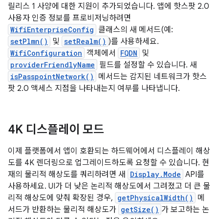
릴리스 1 사양에 대한 지원이 추가되었습니다. 앱에 핫스팟 2.0
사용자 인증 정보를 프로비저닝하려면
WifiEnterpriseConfig
클래스의 새 메서드(예:
setPlmn()
및
setRealm()
)를 사용하세요.
WifiConfiguration
객체에서
FQDN
및
providerFriendlyName
필드를 설정할 수 있습니다. 새
isPasspointNetwork()
메서드는 감지된 네트워크가 핫스
팟 2.0 액세스 지점을 나타내는지 여부를 나타냅니다.
4K 디스플레이 모드
이제 플랫폼에서 앱이 호환되는 하드웨어에서 디스플레이 해상
도를 4K 렌더링으로 업그레이드하도록 요청할 수 있습니다. 현
재의 물리적 해상도를 쿼리하려면 새
Display.Mode
API를
사용하세요. UI가 더 낮은 논리적 해상도에서 그려졌고 더 큰 물
리적 해상도에 맞춰 확장된 경우,
getPhysicalWidth()
메
서드가 반환하는 물리적 해상도가
getSize()
가 보고하는 논