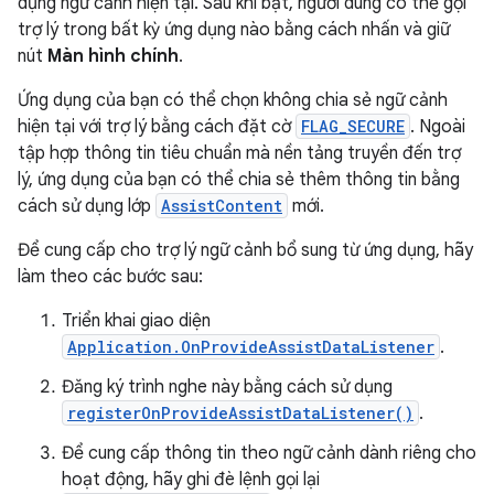
dụng ngữ cảnh hiện tại. Sau khi bật, người dùng có thể gọi
trợ lý trong bất kỳ ứng dụng nào bằng cách nhấn và giữ
nút
Màn hình chính
.
Ứng dụng của bạn có thể chọn không chia sẻ ngữ cảnh
hiện tại với trợ lý bằng cách đặt cờ
FLAG_SECURE
. Ngoài
tập hợp thông tin tiêu chuẩn mà nền tảng truyền đến trợ
lý, ứng dụng của bạn có thể chia sẻ thêm thông tin bằng
cách sử dụng lớp
AssistContent
mới.
Để cung cấp cho trợ lý ngữ cảnh bổ sung từ ứng dụng, hãy
làm theo các bước sau:
Triển khai giao diện
Application.OnProvideAssistDataListener
.
Đăng ký trình nghe này bằng cách sử dụng
registerOnProvideAssistDataListener()
.
Để cung cấp thông tin theo ngữ cảnh dành riêng cho
hoạt động, hãy ghi đè lệnh gọi lại