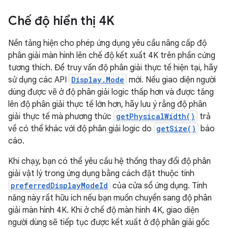
Chế độ hiển thị 4K
Nền tảng hiện cho phép ứng dụng yêu cầu nâng cấp độ
phân giải màn hình lên chế độ kết xuất 4K trên phần cứng
tương thích. Để truy vấn độ phân giải thực tế hiện tại, hãy
sử dụng các API
Display.Mode
mới. Nếu giao diện người
dùng được vẽ ở độ phân giải logic thấp hơn và được tăng
lên độ phân giải thực tế lớn hơn, hãy lưu ý rằng độ phân
giải thực tế mà phương thức
getPhysicalWidth()
trả
về có thể khác với độ phân giải logic do
getSize()
báo
cáo.
Khi chạy, bạn có thể yêu cầu hệ thống thay đổi độ phân
giải vật lý trong ứng dụng bằng cách đặt thuộc tính
preferredDisplayModeId
của cửa sổ ứng dụng. Tính
năng này rất hữu ích nếu bạn muốn chuyển sang độ phân
giải màn hình 4K. Khi ở chế độ màn hình 4K, giao diện
người dùng sẽ tiếp tục được kết xuất ở độ phân giải gốc