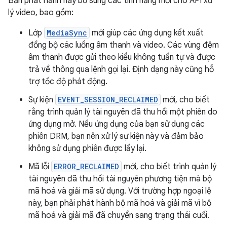
Bản phát hành này bổ sung các tính năng mới cho API xử
lý video, bao gồm:
Lớp
MediaSync
mới giúp các ứng dụng kết xuất
đồng bộ các luồng âm thanh và video. Các vùng đệm
âm thanh được gửi theo kiểu không tuần tự và được
trả về thông qua lệnh gọi lại. Định dạng này cũng hỗ
trợ tốc độ phát động.
Sự kiện
EVENT_SESSION_RECLAIMED
mới, cho biết
rằng trình quản lý tài nguyên đã thu hồi một phiên do
ứng dụng mở. Nếu ứng dụng của bạn sử dụng các
phiên DRM, bạn nên xử lý sự kiện này và đảm bảo
không sử dụng phiên được lấy lại.
Mã lỗi
ERROR_RECLAIMED
mới, cho biết trình quản lý
tài nguyên đã thu hồi tài nguyên phương tiện mà bộ
mã hoá và giải mã sử dụng. Với trường hợp ngoại lệ
này, bạn phải phát hành bộ mã hoá và giải mã vì bộ
mã hoá và giải mã đã chuyển sang trạng thái cuối.