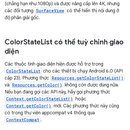
(chẳng hạn như 1080p) và được nâng cấp lên 4K, nhưng
các đối tượng
SurfaceView
có thể hiển thị nội dung ở
độ phân giải gốc.
Color
State
List có thể tuỳ chỉnh giao
diện
Các thuộc tính giao diện hiện được hỗ trợ trong
ColorStateList
cho các thiết bị chạy Android 6.0 (API
cấp 23). Phương thức
Resources.getColorStateList()
và
Resources.getColor()
không còn được dùng nữa.
Nếu bạn đang gọi các API này, hãy gọi phương thức
Context.getColorStateList()
hoặc
Context.getColor()
mới. Các phương thức này cũng
có trong thư viện appcompat v4 thông qua
ContextCompat
.