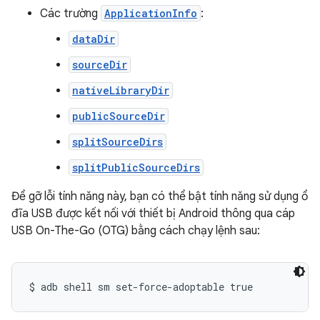
Các trường
ApplicationInfo
:
dataDir
sourceDir
nativeLibraryDir
publicSourceDir
splitSourceDirs
splitPublicSourceDirs
Để gỡ lỗi tính năng này, bạn có thể bật tính năng sử dụng ổ
đĩa USB được kết nối với thiết bị Android thông qua cáp
USB On-The-Go (OTG) bằng cách chạy lệnh sau: