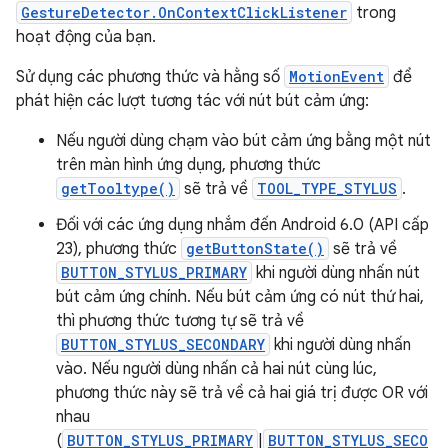
GestureDetector.OnContextClickListener
trong
hoạt động của bạn.
Sử dụng các phương thức và hằng số
MotionEvent
để
phát hiện các lượt tương tác với nút bút cảm ứng:
Nếu người dùng chạm vào bút cảm ứng bằng một nút
trên màn hình ứng dụng, phương thức
getTooltype()
sẽ trả về
TOOL_TYPE_STYLUS
.
Đối với các ứng dụng nhắm đến Android 6.0 (API cấp
23), phương thức
getButtonState()
sẽ trả về
BUTTON_STYLUS_PRIMARY
khi người dùng nhấn nút
bút cảm ứng chính. Nếu bút cảm ứng có nút thứ hai,
thì phương thức tương tự sẽ trả về
BUTTON_STYLUS_SECONDARY
khi người dùng nhấn
vào. Nếu người dùng nhấn cả hai nút cùng lúc,
phương thức này sẽ trả về cả hai giá trị được OR với
nhau
(
BUTTON_STYLUS_PRIMARY
|
BUTTON_STYLUS_SECO