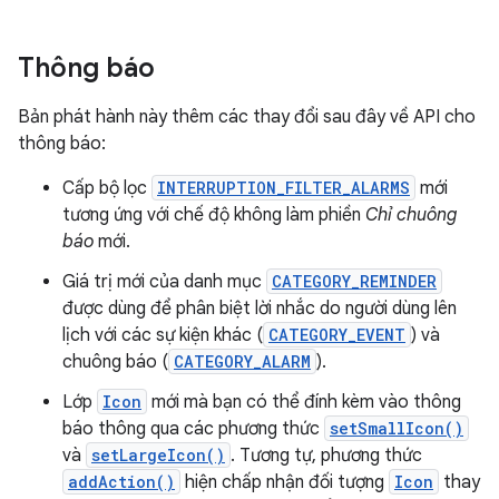
Thông báo
Bản phát hành này thêm các thay đổi sau đây về API cho
thông báo:
Cấp bộ lọc
INTERRUPTION_FILTER_ALARMS
mới
tương ứng với chế độ không làm phiền
Chỉ chuông
báo
mới.
Giá trị mới của danh mục
CATEGORY_REMINDER
được dùng để phân biệt lời nhắc do người dùng lên
lịch với các sự kiện khác (
CATEGORY_EVENT
) và
chuông báo (
CATEGORY_ALARM
).
Lớp
Icon
mới mà bạn có thể đính kèm vào thông
báo thông qua các phương thức
setSmallIcon()
và
setLargeIcon()
. Tương tự, phương thức
addAction()
hiện chấp nhận đối tượng
Icon
thay