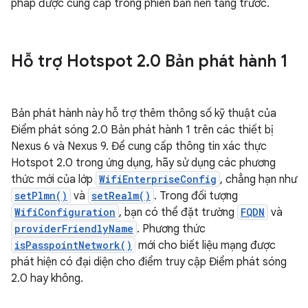
pháp được cung cấp trong phiên bản nền tảng trước.
Hỗ trợ Hotspot 2
.
0 Bản phát hành 1
Bản phát hành này hỗ trợ thêm thông số kỹ thuật của
Điểm phát sóng 2.0 Bản phát hành 1 trên các thiết bị
Nexus 6 và Nexus 9. Để cung cấp thông tin xác thực
Hotspot 2.0 trong ứng dụng, hãy sử dụng các phương
thức mới của lớp
WifiEnterpriseConfig
, chẳng hạn như
setPlmn()
và
setRealm()
. Trong đối tượng
WifiConfiguration
, bạn có thể đặt trường
FQDN
và
providerFriendlyName
. Phương thức
isPasspointNetwork()
mới cho biết liệu mạng được
phát hiện có đại diện cho điểm truy cập Điểm phát sóng
2.0 hay không.