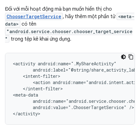
Đối với mỗi hoạt động mà bạn muốn hiển thị cho
ChooserTargetService
, hãy thêm một phần tử
<meta-
data>
có tên
"android.service.chooser.chooser_target_service
"
trong tệp kê khai ứng dụng.
<activity
<action
android:name="android.intent.actio
</intent-filter>

android:value=".ChooserTargetService"
/>

</activity>