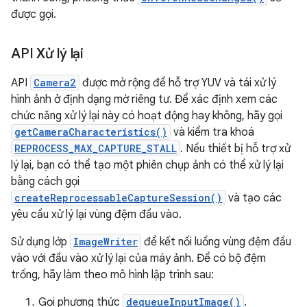
được gọi.
API Xử lý lại
API
Camera2
được mở rộng để hỗ trợ YUV và tái xử lý
hình ảnh ở định dạng mờ riêng tư. Để xác định xem các
chức năng xử lý lại này có hoạt động hay không, hãy gọi
getCameraCharacteristics()
và kiểm tra khoá
REPROCESS_MAX_CAPTURE_STALL
. Nếu thiết bị hỗ trợ xử
lý lại, bạn có thể tạo một phiên chụp ảnh có thể xử lý lại
bằng cách gọi
createReprocessableCaptureSession()
và tạo các
yêu cầu xử lý lại vùng đệm đầu vào.
Sử dụng lớp
ImageWriter
để kết nối luồng vùng đệm đầu
vào với đầu vào xử lý lại của máy ảnh. Để có bộ đệm
trống, hãy làm theo mô hình lập trình sau:
Gọi phương thức
dequeueInputImage()
.