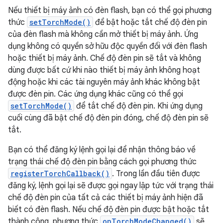
Nếu thiết bị máy ảnh có đèn flash, bạn có thể gọi phương
thức
setTorchMode()
để bật hoặc tắt chế độ đèn pin
của đèn flash mà không cần mở thiết bị máy ảnh. Ứng
dụng không có quyền sở hữu độc quyền đối với đèn flash
hoặc thiết bị máy ảnh. Chế độ đèn pin sẽ tắt và không
dùng được bất cứ khi nào thiết bị máy ảnh không hoạt
động hoặc khi các tài nguyên máy ảnh khác không bật
được đèn pin. Các ứng dụng khác cũng có thể gọi
setTorchMode()
để tắt chế độ đèn pin. Khi ứng dụng
cuối cùng đã bật chế độ đèn pin đóng, chế độ đèn pin sẽ
tắt.
Bạn có thể đăng ký lệnh gọi lại để nhận thông báo về
trạng thái chế độ đèn pin bằng cách gọi phương thức
registerTorchCallback()
. Trong lần đầu tiên được
đăng ký, lệnh gọi lại sẽ được gọi ngay lập tức với trạng thái
chế độ đèn pin của tất cả các thiết bị máy ảnh hiện đã
biết có đèn flash. Nếu chế độ đèn pin được bật hoặc tắt
thành công, phương thức
onTorchModeChanged()
sẽ