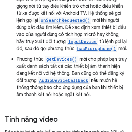
giọng nói từ tay điều khiển trò chơi hoặc điều khiển
từ xa được kết nối với Android TV. Hệ thống sẽ gọi
lệnh gọi lại
onSearchRequested()
mới khi người
dùng bắt đầu tìm kiếm. Để xác định xem thiết bị đầu
vào của người dùng có tích hợp micrô hay không,
hãy truy xuất đối tượng
InputDevice
từ lệnh gọi lại
đó, sau đó gọi phương thức
hasMicrophone()
mới.
Phương thức
getDevices()
mới cho phép bạn truy
xuất danh sách tất cả các thiết bị âm thanh hiện
đang kết nối với hệ thống. Bạn cũng có thể đăng ký
đối tượng
AudioDeviceCallback
nếu muốn hệ
thống thông báo cho ứng dụng của bạn khi thiết bị
âm thanh kết nối hoặc ngắt kết nối.
Tính năng video