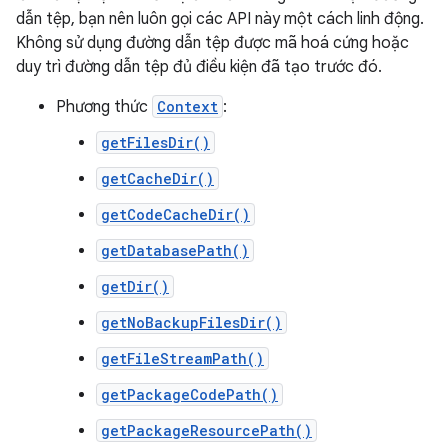
dẫn tệp, bạn nên luôn gọi các API này một cách linh động.
Không sử dụng đường dẫn tệp được mã hoá cứng hoặc
duy trì đường dẫn tệp đủ điều kiện đã tạo trước đó.
Phương thức
Context
:
getFilesDir()
getCacheDir()
getCodeCacheDir()
getDatabasePath()
getDir()
getNoBackupFilesDir()
getFileStreamPath()
getPackageCodePath()
getPackageResourcePath()