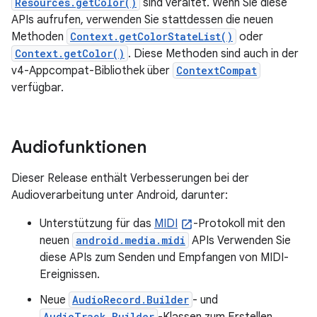
Resources.getColor()
sind veraltet. Wenn Sie diese
APIs aufrufen, verwenden Sie stattdessen die neuen
Methoden
Context.getColorStateList()
oder
Context.getColor()
. Diese Methoden sind auch in der
v4-Appcompat-Bibliothek über
ContextCompat
verfügbar.
Audiofunktionen
Dieser Release enthält Verbesserungen bei der
Audioverarbeitung unter Android, darunter:
Unterstützung für das
MIDI
-Protokoll mit den
neuen
android.media.midi
APIs Verwenden Sie
diese APIs zum Senden und Empfangen von MIDI-
Ereignissen.
Neue
AudioRecord.Builder
- und
AudioTrack.Builder