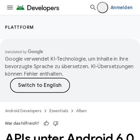
Anmelden
PLATTFORM
Google verwendet KI-Technologie, um Inhalte in Ihre
bevorzugte Sprache zu übersetzen. KI-Übersetzungen
können Fehler enthalten.
Android Developers
Essentials
Alben
War das hilfreich?
APIs unter Android 6
.
0