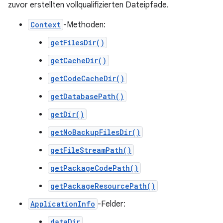
zuvor erstellten vollqualifizierten Dateipfade.
Context
-Methoden:
getFilesDir()
getCacheDir()
getCodeCacheDir()
getDatabasePath()
getDir()
getNoBackupFilesDir()
getFileStreamPath()
getPackageCodePath()
getPackageResourcePath()
ApplicationInfo
-Felder:
dataDir