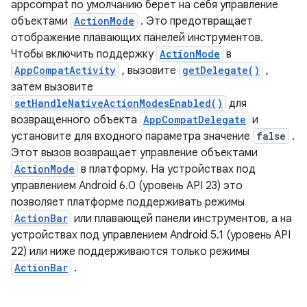
appcompat по умолчанию берет на себя управление
объектами
ActionMode
. Это предотвращает
отображение плавающих панелей инструментов.
Чтобы включить поддержку
ActionMode
в
AppCompatActivity
, вызовите
getDelegate()
,
затем вызовите
setHandleNativeActionModesEnabled()
для
возвращенного объекта
AppCompatDelegate
и
установите для входного параметра значение
false
.
Этот вызов возвращает управление объектами
ActionMode
в платформу. На устройствах под
управлением Android 6.0 (уровень API 23) это
позволяет платформе поддерживать режимы
ActionBar
или плавающей панели инструментов, а на
устройствах под управлением Android 5.1 (уровень API
22) или ниже поддерживаются только режимы
ActionBar
.