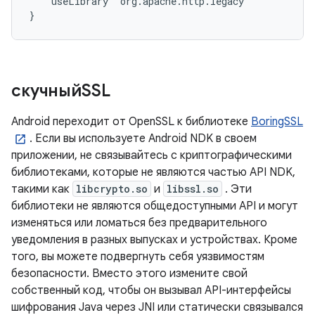
    useLibrary 'org.apache.http.legacy'

}
скучныйSSL
Android переходит от OpenSSL к библиотеке
BoringSSL
. Если вы используете Android NDK в своем
приложении, не связывайтесь с криптографическими
библиотеками, которые не являются частью API NDK,
такими как
libcrypto.so
и
libssl.so
. Эти
библиотеки не являются общедоступными API и могут
изменяться или ломаться без предварительного
уведомления в разных выпусках и устройствах. Кроме
того, вы можете подвергнуть себя уязвимостям
безопасности. Вместо этого измените свой
собственный код, чтобы он вызывал API-интерфейсы
шифрования Java через JNI или статически связывался