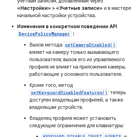
учетным записям, добавленным через
«Настройки» > «Учетные записи»
и в мастере
начальной настройки устройства.
Изменения в конкретном поведении API
DevicePolicyManager
:
Вызов метода
setCameraDisabled()
влияет на камеру только вызывающего
пользователя; вызов его из управляемого
профиля не влияет на приложения камеры,
работающие у основного пользователя.
Кроме того, метод
setKeyguardDisabledFeatures()
теперь
доступен владельцам профилей, а также
владельцам устройств.
Владелец профиля может установить
следующие ограничения для клавиатуры:
KEYGUARD_DISABLE_TRUST_AGENTS
и