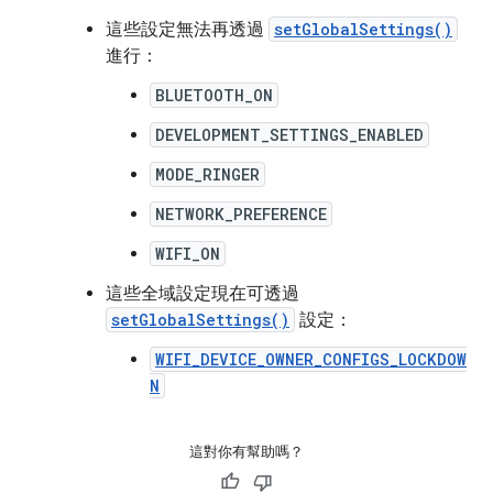
這些設定無法再透過
setGlobalSettings()
進行：
BLUETOOTH_ON
DEVELOPMENT_SETTINGS_ENABLED
MODE_RINGER
NETWORK_PREFERENCE
WIFI_ON
這些全域設定現在可透過
setGlobalSettings()
設定：
WIFI_DEVICE_OWNER_CONFIGS_LOCKDOW
N
這對你有幫助嗎？