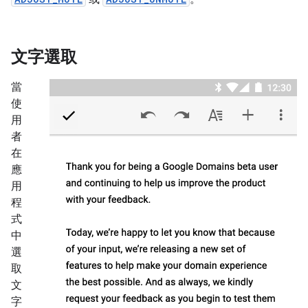
文字選取
當
使
用
者
在
應
用
程
式
中
選
取
文
字