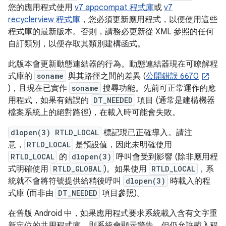
您的應用程式使用
v7 appcompat 程式庫
或
v7
recyclerview 程式庫
，您必須更新應用程式，以便使用這些
程式庫的最新版本。否則，請務必更新從 XML 參照的任何
自訂類別，以便存取其類別建構函式。
此版本會更新動態連結器的行為。動態連結器現在可瞭解程
式庫的
soname
與其路徑之間的差異 (
公開錯誤 6670
)，且現在已實作
soname
搜尋功能。先前可正常運作的應
用程式，如果有錯誤的
DT_NEEDED
項目 (通常是建構機器
檔案系統上的絕對路徑)，在載入時可能會失敗。
dlopen(3) RTLD_LOCAL
標記現已正確導入。請注
意，
RTLD_LOCAL
是預設值，因此未明確使用
RTLD_LOCAL
的
dlopen(3)
呼叫會受到影響 (除非應用程
式明確使用
RTLD_GLOBAL
)。如果使用
RTLD_LOCAL
，系
統就不會將符號提供給稍後呼叫
dlopen(3)
時載入的程
式庫 (而非由
DT_NEEDED
項目參照)。
在舊版 Android 中，如果應用程式要求系統載入含有文字重
新定位的共用程式庫，則系統會顯示警告，但仍允許載入程