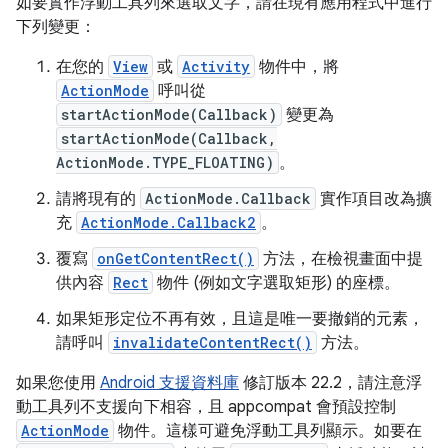
如要實作浮動工具列來選取文字，請在現有應用程式中進行
下列變更：
在您的
View
或
Activity
物件中，將
ActionMode
呼叫從
startActionMode(Callback)
變更為
startActionMode(Callback,
ActionMode.TYPE_FLOATING)
。
請將現有的
ActionMode.Callback
實作項目改為擴
充
ActionMode.Callback2
。
覆寫
onGetContentRect()
方法，在檢視畫面中提
供內容
Rect
物件 (例如文字選取矩形) 的座標。
如果矩形定位不再有效，且這是唯一要撤銷的元素，
請呼叫
invalidateContentRect()
方法。
如果您使用
Android 支援資料庫
修訂版本 22.2，請注意浮
動工具列不支援向下相容，且 appcompat 會預設控制
ActionMode
物件。這樣可避免浮動工具列顯示。如要在