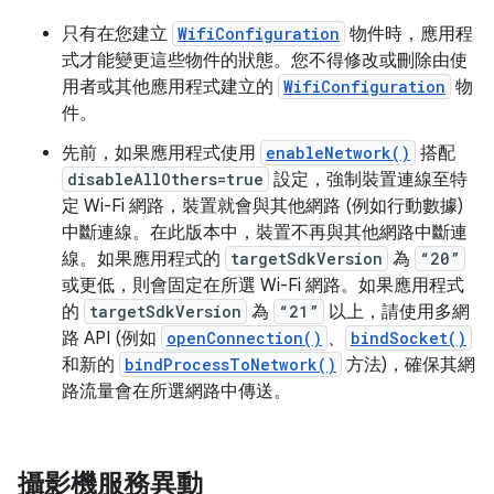
只有在您建立
WifiConfiguration
物件時，應用程
式才能變更這些物件的狀態。您不得修改或刪除由使
用者或其他應用程式建立的
WifiConfiguration
物
件。
先前，如果應用程式使用
enableNetwork()
搭配
disableAllOthers=true
設定，強制裝置連線至特
定 Wi-Fi 網路，裝置就會與其他網路 (例如行動數據)
中斷連線。在此版本中，裝置不再與其他網路中斷連
線。如果應用程式的
targetSdkVersion
為
“20”
或更低，則會固定在所選 Wi-Fi 網路。如果應用程式
的
targetSdkVersion
為
“21”
以上，請使用多網
路 API (例如
openConnection()
、
bindSocket()
和新的
bindProcessToNetwork()
方法)，確保其網
路流量會在所選網路中傳送。
攝影機服務異動