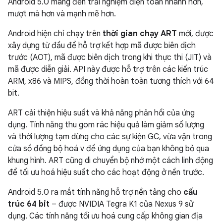
Android 5.0 mang đến trải nghiệm điện toán nhanh hơn,
mượt mà hơn và mạnh mẽ hơn.
Android hiện chỉ chạy trên
thời gian chạy ART
mới, được
xây dựng từ đầu để hỗ trợ kết hợp mã được biên dịch
trước (AOT), mã được biên dịch trong khi thực thi (JIT) và
mã được diễn giải. API này được hỗ trợ trên các kiến trúc
ARM, x86 và MIPS, đồng thời hoàn toàn tương thích với 64
bit.
ART cải thiện hiệu suất và khả năng phản hồi của ứng
dụng. Tính năng thu gom rác hiệu quả làm giảm số lượng
và thời lượng tạm dừng cho các sự kiện GC, vừa vặn trong
cửa sổ đồng bộ hoá v để ứng dụng của bạn không bỏ qua
khung hình. ART cũng di chuyển bộ nhớ một cách linh động
để tối ưu hoá hiệu suất cho các hoạt động ở nền trước.
Android 5.0 ra mắt tính năng hỗ trợ nền tảng cho
cấu
trúc 64 bit
– được NVIDIA Tegra K1 của Nexus 9 sử
dụng. Các tính năng tối ưu hoá cung cấp không gian địa