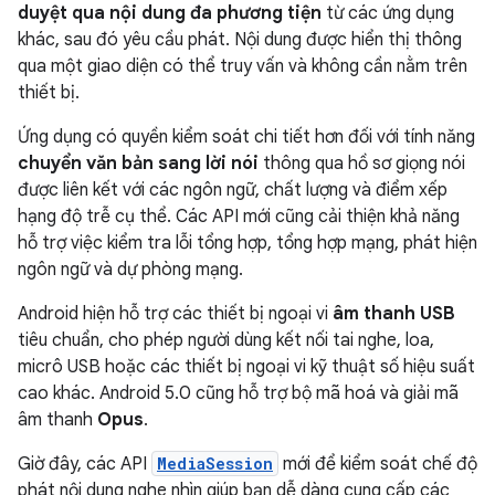
duyệt qua nội dung đa phương tiện
từ các ứng dụng
khác, sau đó yêu cầu phát. Nội dung được hiển thị thông
qua một giao diện có thể truy vấn và không cần nằm trên
thiết bị.
Ứng dụng có quyền kiểm soát chi tiết hơn đối với tính năng
chuyển văn bản sang lời nói
thông qua hồ sơ giọng nói
được liên kết với các ngôn ngữ, chất lượng và điểm xếp
hạng độ trễ cụ thể. Các API mới cũng cải thiện khả năng
hỗ trợ việc kiểm tra lỗi tổng hợp, tổng hợp mạng, phát hiện
ngôn ngữ và dự phòng mạng.
Android hiện hỗ trợ các thiết bị ngoại vi
âm thanh USB
tiêu chuẩn, cho phép người dùng kết nối tai nghe, loa,
micrô USB hoặc các thiết bị ngoại vi kỹ thuật số hiệu suất
cao khác. Android 5.0 cũng hỗ trợ bộ mã hoá và giải mã
âm thanh
Opus
.
Giờ đây, các API
MediaSession
mới để kiểm soát chế độ
phát nội dung nghe nhìn giúp bạn dễ dàng cung cấp các