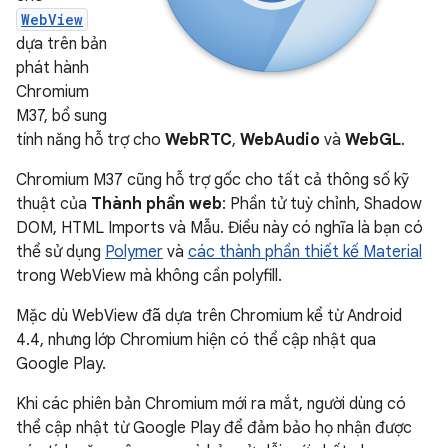
WebView
dựa trên bản
phát hành
Chromium
M37, bổ sung
tính năng hỗ trợ cho
WebRTC
,
WebAudio
và
WebGL
.
Chromium M37 cũng hỗ trợ gốc cho tất cả thông số kỹ
thuật của
Thành phần web
: Phần tử tuỳ chỉnh, Shadow
DOM, HTML Imports và Mẫu. Điều này có nghĩa là bạn có
thể sử dụng
Polymer
và
các thành phần thiết kế Material
trong WebView mà không cần polyfill.
Mặc dù WebView đã dựa trên Chromium kể từ Android
4.4, nhưng lớp Chromium hiện có thể cập nhật qua
Google Play.
Khi các phiên bản Chromium mới ra mắt, người dùng có
thể cập nhật từ Google Play để đảm bảo họ nhận được