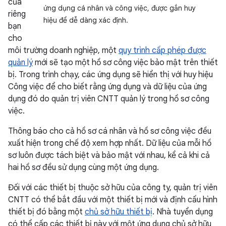
của
ứng dụng cá nhân và công việc, được gắn huy
riêng
hiệu để dễ dàng xác định.
bạn
cho
môi trường doanh nghiệp, một
quy trình cấp phép được
quản lý
mới sẽ tạo một hồ sơ công việc bảo mật trên thiết
bị. Trong trình chạy, các ứng dụng sẽ hiển thị với huy hiệu
Công việc để cho biết rằng ứng dụng và dữ liệu của ứng
dụng đó do quản trị viên CNTT quản lý trong hồ sơ công
việc.
Thông báo cho cả hồ sơ cá nhân và hồ sơ công việc đều
xuất hiện trong chế độ xem hợp nhất. Dữ liệu của mỗi hồ
sơ luôn được tách biệt và bảo mật với nhau, kể cả khi cả
hai hồ sơ đều sử dụng cùng một ứng dụng.
Đối với các thiết bị thuộc sở hữu của công ty, quản trị viên
CNTT có thể bắt đầu với một thiết bị mới và định cấu hình
thiết bị đó bằng một
chủ sở hữu thiết bị
. Nhà tuyển dụng
có thể cấp các thiết bị này với một ứng dụng chủ sở hữu