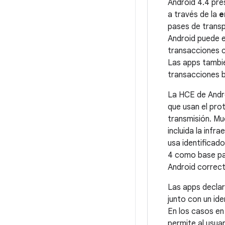
Android 4.4
pres
a través de la
e
pases de transp
Android puede em
transacciones c
Las apps tambi
transacciones 
La HCE de Andro
que usan el pro
transmisión. Mu
incluida la inf
usa identificad
4 como base par
Android correct
Las apps declar
junto con un ide
En los casos en
permite al usuar