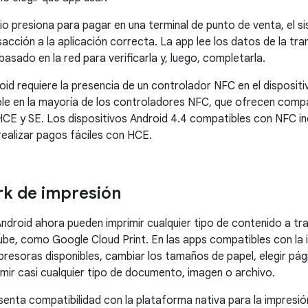
io presiona para pagar en una terminal de punto de venta, el s
sacción a la aplicación correcta. La app lee los datos de la tr
 basado en la red para verificarla y, luego, completarla.
id requiere la presencia de un controlador NFC en el disposit
ble en la mayoría de los controladores NFC, que ofrecen compa
CE y SE. Los dispositivos
Android 4.4
compatibles con NFC incl
ealizar pagos fáciles con HCE.
k de impresión
ndroid ahora pueden imprimir cualquier tipo de contenido a tra
nube, como Google Cloud Print. En las apps compatibles con la 
mpresoras disponibles, cambiar los tamaños de papel, elegir pág
imir casi cualquier tipo de documento, imagen o archivo.
enta compatibilidad con la plataforma nativa para la impresió