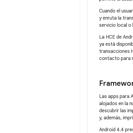
Cuando el usuar
y enruta la tran
servicio local o
La HCE de Andro
ya está disponi
transacciones H
contacto para r
Framewor
Las apps para A
alojados en la 
descubrir las i
y, además, impr
Android 4.4
pres