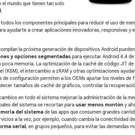
 el mundo que tienen tan solo
M
.
 todos los componentes principales para reducir el uso de me
ra ayudarte a crear aplicaciones innovadoras, responsivas y ef
mpilan la próxima generación de dispositivos Android pueden
nes y opciones segmentadas
para ejecutar
Android 4.4
de 
n poca memoria. La optimización de la caché de código JIT de 
nel (KSM), el intercambio a zRAM y otras optimizaciones ayudan
 de configuración permiten a los OEMs ajustar los niveles de 
blecer tamaños de caché de gráficos, controlar la recuperac
 cambios en todo el sistema mejoran la administración de la me
pales del sistema se recortan para
usar menos montón
y ah
emoria del sistema
de las apps que consumen grandes canti
ervicios a la vez, por ejemplo, cuando cambia la conectividad d
orma serial
, en grupos pequeños, para evitar las demandas 