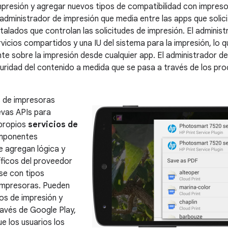
impresión y agregar nuevos tipos de compatibilidad con impres
administrador de impresión que media entre las apps que solici
stalados que controlan las solicitudes de impresión. El adminis
icios compartidos y una IU del sistema para la impresión, lo qu
te sobre la impresión desde cualquier app. El administrador d
guridad del contenido a medida que se pasa a través de los pro
s de impresoras
evas APIs para
 propios
servicios de
mponentes
 agregan lógica y
íficos del proveedor
se con tipos
 impresoras. Pueden
ios de impresión y
través de Google Play,
ue los usuarios los