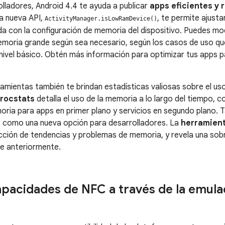
olladores,
Android 4.4
te ayuda a publicar
apps eficientes y 
na nueva API,
, te permite ajust
ActivityManager.isLowRamDevice()
a con la configuración de memoria del dispositivo. Puedes modif
moria grande según sea necesario, según los casos de uso que
 nivel básico. Obtén más información para optimizar tus apps 
amientas también te brindan estadísticas valiosas sobre el us
rocstats
detalla el uso de la memoria a lo largo del tiempo, 
ria para apps en primer plano y servicios en segundo plano. T
vo como una nueva opción para desarrolladores. La
herramien
tección de tendencias y problemas de memoria, y revela una so
le anteriormente.
pacidades de NFC a través de la emulac