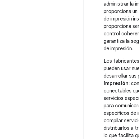
administrar la 
proporciona un 
de impresión in
proporciona serv
control coheren
garantiza la se
de impresión.
Los fabricante
pueden usar nu
desarrollar sus
impresión
: co
conectables que
servicios espec
para comunicar
específicos de
compilar servic
distribuirlos a 
lo que facilita q