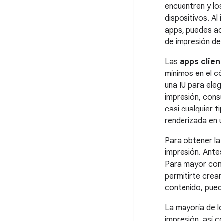
encuentren y los
dispositivos. Al
apps, puedes act
de impresión de
Las
apps clien
mínimos en el c
una IU para ele
impresión, cons
casi cualquier 
renderizada en u
Para obtener la
impresión. Ante
Para mayor como
permitirte crea
contenido, pued
La mayoría de l
impresión, así 