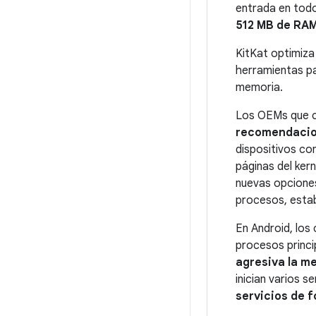
entrada en todo
512 MB de RA
KitKat optimiza
herramientas pa
memoria.
Los OEMs que co
recomendacio
dispositivos co
páginas del ker
nuevas opciones
procesos, esta
En Android, los
procesos princi
agresiva la m
inician varios s
servicios de f