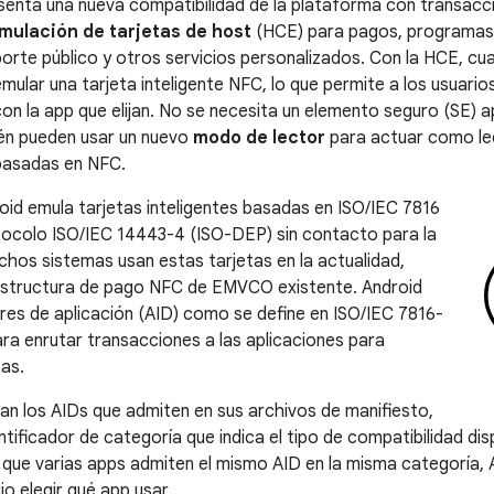
enta una nueva compatibilidad de la plataforma con transac
mulación de tarjetas de host
(HCE) para pagos, programas d
orte público y otros servicios personalizados. Con la HCE, cual
ular una tarjeta inteligente NFC, lo que permite a los usuarios
on la app que elijan. No se necesita un elemento seguro (SE) ap
én pueden usar un nuevo
modo de lector
para actuar como le
basadas en NFC.
id emula tarjetas inteligentes basadas en ISO/IEC 7816
tocolo ISO/IEC 14443-4 (ISO-DEP) sin contacto para la
chos sistemas usan estas tarjetas en la actualidad,
raestructura de pago NFC de EMVCO existente. Android
ores de aplicación (AID) como se define en ISO/IEC 7816-
a enrutar transacciones a las aplicaciones para
as.
an los AIDs que admiten en sus archivos de manifiesto,
ntificador de categoría que indica el tipo de compatibilidad di
 que varias apps admiten el mismo AID en la misma categoría, 
io elegir qué app usar.