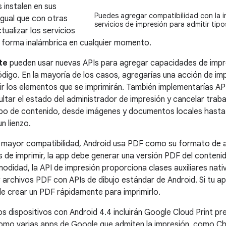
 instalen en sus
Puedes agregar compatibilidad con la i
 igual que con otras
servicios de impresión para admitir tip
ualizar los servicios
 forma inalámbrica en cualquier momento.
te
pueden usar nuevas APIs para agregar capacidades de impr
ódigo. En la mayoría de los casos, agregarías una acción de imp
gir los elementos que se imprimirán. También implementarías AP
ultar el estado del administrador de impresión y cancelar traba
tipo de contenido, desde imágenes y documentos locales hasta
n lienzo.
 mayor compatibilidad, Android usa PDF como su formato de ar
s de imprimir, la app debe generar una versión PDF del conten
didad, la API de impresión proporciona clases auxiliares nat
r archivos PDF con APIs de dibujo estándar de Android. Si tu a
e crear un PDF rápidamente para imprimirlo.
os dispositivos con
Android 4.4
incluirán Google Cloud Print pr
como varias apps de Google que admiten la impresión, como Ch