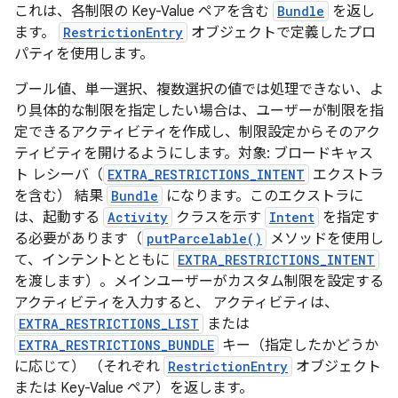
これは、各制限の Key-Value ペアを含む
Bundle
を返し
ます。
RestrictionEntry
オブジェクトで定義したプロ
パティを使用します。
ブール値、単一選択、複数選択の値では処理できない、よ
り具体的な制限を指定したい場合は、ユーザーが制限を指
定できるアクティビティを作成し、制限設定からそのアク
ティビティを開けるようにします。対象: ブロードキャス
ト レシーバ（
EXTRA_RESTRICTIONS_INTENT
エクストラ
を含む） 結果
Bundle
になります。このエクストラに
は、起動する
Activity
クラスを示す
Intent
を指定す
る必要があります（
putParcelable()
メソッドを使用し
て、インテントとともに
EXTRA_RESTRICTIONS_INTENT
を渡します）。メインユーザーがカスタム制限を設定する
アクティビティを入力すると、 アクティビティは、
EXTRA_RESTRICTIONS_LIST
または
EXTRA_RESTRICTIONS_BUNDLE
キー（指定したかどうか
に応じて） （それぞれ
RestrictionEntry
オブジェクト
または Key-Value ペア）を返します。