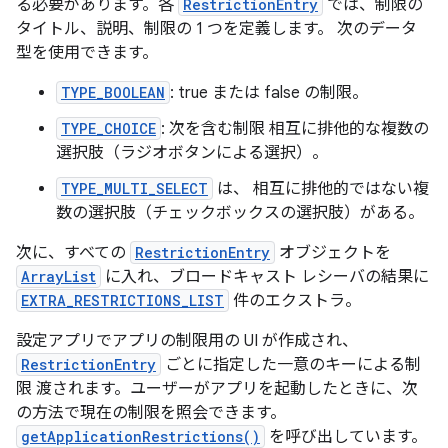
る必要があります。各
RestrictionEntry
では、制限の
タイトル、説明、制限の 1 つを定義します。 次のデータ
型を使用できます。
TYPE_BOOLEAN
: true または false の制限。
TYPE_CHOICE
: 次を含む制限 相互に排他的な複数の
選択肢（ラジオボタンによる選択）。
TYPE_MULTI_SELECT
は、 相互に排他的ではない
複
数の選択肢（チェックボックスの選択肢）がある。
次に、すべての
RestrictionEntry
オブジェクトを
ArrayList
に入れ、ブロードキャスト レシーバの結果に
EXTRA_RESTRICTIONS_LIST
件のエクストラ。
設定アプリでアプリの制限用の UI が作成され、
RestrictionEntry
ごとに指定した一意のキーによる制
限 渡されます。ユーザーがアプリを起動したときに、次
の方法で現在の制限を照会できます。
getApplicationRestrictions()
を呼び出しています。