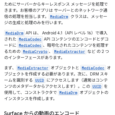
ためにサーバーからキーレスポンス メッセージを処理で
きます。お客様のアプリは サーバーとのネットワーク通
信の処理を担当します。
MediaDrm
クラスは、メッセー
ジの生成と処理のみを行います。
MediaDrm
API は、 Android 4.1（API レベル 16）で導入
された
MediaCodec
API コンテンツのエンコードとデコ
ードに
MediaCodec
、暗号化されたコンテンツを処理す
るための
MediaCrypto
、
MediaExtractor
など の 2 つ
のインターフェースがあります。
まず、
MediaExtractor
オブジェクトと
MediaCodec
オ
ブジェクトを作成する必要があります。次に、DRM スキ
ームを識別する
UUID
にアクセスします（通常はコンテ
ンツのメタデータからアクセスします）。この
UUID
を
使用して、コンストラクタで
MediaDrm
オブジェクトの
インスタンスを作成します。
Surface からの動画のエンコード