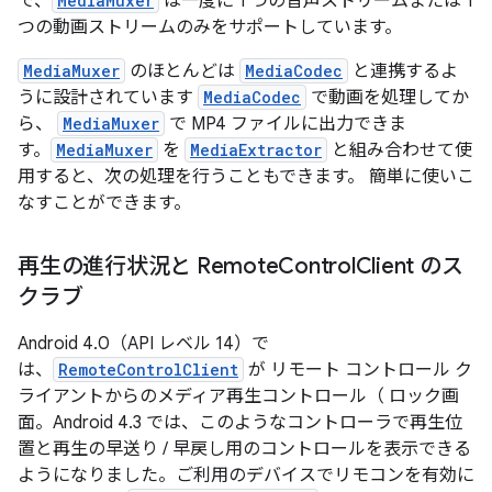
で、
MediaMuxer
は一度に 1 つの音声ストリームまたは 1
つの動画ストリームのみをサポートしています。
MediaMuxer
のほとんどは
MediaCodec
と連携するよ
うに設計されています
MediaCodec
で動画を処理してか
ら、
MediaMuxer
で MP4 ファイルに出力できま
す。
MediaMuxer
を
MediaExtractor
と組み合わせて使
用すると、次の処理を行うこともできます。 簡単に使いこ
なすことができます。
再生の進行状況と Remote
Control
Client のス
クラブ
Android 4.0（API レベル 14）で
は、
RemoteControlClient
が リモート コントロール ク
ライアントからのメディア再生コントロール（ ロック画
面。Android 4.3 では、このようなコントローラで再生位
置と再生の早送り / 早戻し用のコントロールを表示できる
ようになりました。ご利用のデバイスでリモコンを有効に