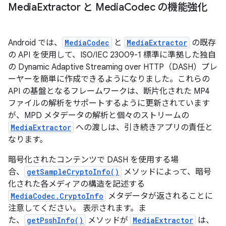
Media
Extractor と Media
Codec の機能強化
Android では、
MediaCodec
と
MediaExtractor
の既存
の API を使用して、ISO/IEC 23009-1 標準に準拠した独自
の Dynamic Adaptive Streaming over HTTP（DASH）プレ
ーヤーを簡単に作成できるようになりました。これらの
API の基盤となるフレームワークは、断片化された MP4
ファイルの解析をサポートするように更新されています
が、MPD メタデータの解析と個々のストリームの
MediaExtractor
への渡しは、引き続きアプリの責任と
なります。
暗号化されたコンテンツで DASH を使用する場
合、
getSampleCryptoInfo()
メソッドによって、暗号
化された各メディアの構造を記述する
MediaCodec.CryptoInfo
メタデータが返されることに
注意してください。 表示されます。ま
た、
getPsshInfo()
メソッドが
MediaExtractor
は、