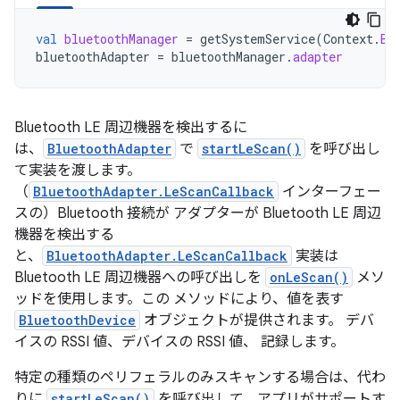
val
bluetoothManager
=
getSystemService
(
Context
.
BL
bluetoothAdapter
=
bluetoothManager
.
adapter
Bluetooth LE 周辺機器を検出するに
は、
BluetoothAdapter
で
startLeScan()
を呼び出し
て実装を渡します。
（
BluetoothAdapter.LeScanCallback
インターフェー
スの）Bluetooth 接続が アダプターが Bluetooth LE 周辺
機器を検出する
と、
BluetoothAdapter.LeScanCallback
実装は
Bluetooth LE 周辺機器への呼び出しを
onLeScan()
メソ
ッドを使用します。この メソッドにより、値を表す
BluetoothDevice
オブジェクトが提供されます。 デバ
イスの RSSI 値、デバイスの RSSI 値、 記録します。
特定の種類のペリフェラルのみスキャンする場合は、代わ
りに
startLeScan()
を呼び出して、アプリがサポートす