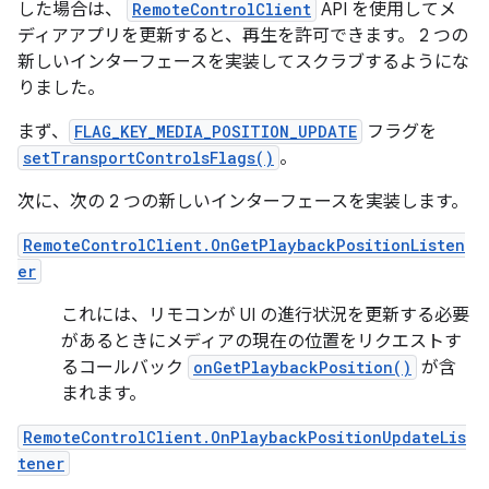
した場合は、
RemoteControlClient
API を使用してメ
ディアアプリを更新すると、再生を許可できます。 2 つの
新しいインターフェースを実装してスクラブするようにな
りました。
まず、
FLAG_KEY_MEDIA_POSITION_UPDATE
フラグを
setTransportControlsFlags()
。
次に、次の 2 つの新しいインターフェースを実装します。
RemoteControlClient.OnGetPlaybackPositionListen
er
これには、リモコンが UI の進行状況を更新する必要
があるときにメディアの現在の位置をリクエストす
るコールバック
onGetPlaybackPosition()
が含
まれます。
RemoteControlClient.OnPlaybackPositionUpdateLis
tener