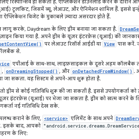
े लिए रिस्पॉन्सिव हो सकता है. ऐप्लिकेशन डाउनलोड करने के दौरान आप
ूआई) टूलकिट, जिसमें व्यू, लेआउट, और ऐनिमेशन शामिल हैं. इससे इन्ह
 ऐप्लिकेशन विजेट के मुकाबले ज़्यादा असरदार होते हैं.
लागू करके, Daydream के लिए ड्रीम बनाया जा सकता है.
DreamSe
ाइन किया गया है. अपने ड्रीम के यूज़र इंटरफ़ेस (यूआई) की जानकारी 
setContentView()
पर लेआउट रिसॉर्स आईडी या
View
पास करें. ज
ॉलबैक से.
vice
एपीआई के साथ-साथ, लाइफ़साइकल के दूसरे अहम कॉलबैक तरी
)
,
onDreamingStopped()
, और
onDetachedFromWindow()
. 
या जा सकता. यह सिस्टम से अपने-आप शुरू होता है.
 तो ड्रीम से कोई गतिविधि शुरू की जा सकती है. इससे उपयोगकर्ता को ज
यूज़र इंटरफ़ेस (यूआई) पर भेजा जा सकता है. ड्रीम को खत्म करने के 
गकर्ता नई गतिविधि देख सके.
लब्ध कराने के लिए,
<service>
एलिमेंट के साथ अपने
DreamSer
है. इसके बाद, आपको
"android.service.dreams.DreamServic
ाहरण के लिए: