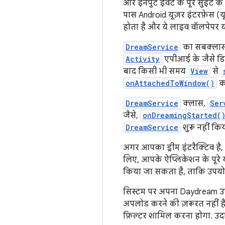
और इनपुट इवेंट के पूरे सुइट क
पास Android यूज़र इंटरफ़ेस (य
होता है और ये लाइव वॉलपेपर या
DreamService
का सबक्लास 
Activity
एपीआई के जैसे डिज़
बाद किसी भी समय
View
से
onAttachedToWindow()
क
DreamService
क्लास,
Ser
जैसे,
onDreamingStarted(
DreamService
शुरू नहीं कि
अगर आपका ड्रीम इंटरैक्टिव है,
लिए, आपके ऐप्लिकेशन के पूरे 
किया जा सकता है, ताकि उपयो
सिस्टम पर अपना Daydream उप
अपलोड करने की ज़रूरत नहीं 
फ़िल्टर शामिल करना होगा. उद