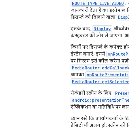
ROUTE_TYPE_LIVE_VIDEO
.
जानकारी देता है का इस्तेमाल
डिसप्ले को दिखाने वाला
Disp
इसके बाद,
Display
ऑब्जेक्
कंस्ट्रक्टर की ओर ले जाएगा. आपक
किसी नए डिसप्ले के कनेक्ट ह
इंस्टेंस बनाएं. इसमें
onRouteP
पर सिस्टम इसे कॉल करेगा प्रज़े
MediaRouter.addCallbac
आपको
onRoutePresentat
MediaRouter.getSelecte
सेकंडरी स्क्रीन के लिए,
Prese
android:presentationTh
ऐप्लिकेशन या गतिविधि पर लाग
ध्यान रखें कि उपयोगकर्ता के ड
डेंसिटी भी अलग हो. स्क्रीन 