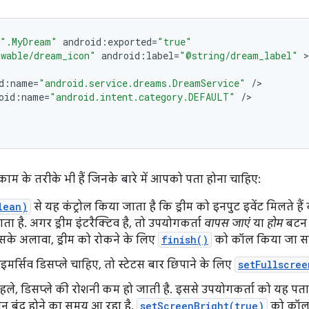
".MyDream"
android
:
exported
=
"true"
wable/dream_icon"
android
:
label
=
"@string/dream_label"
d
:
name
=
"android.service.dreams.DreamService"
/
oid
:
name
=
"android.intent.category.DEFAULT"
/
काम के तरीके भी हैं जिनके बारे में आपको पता होना चाहिए:
lean)
से यह कंट्रोल किया जाता है कि ड्रीम को इनपुट इवेंट मिलते है
ा है. अगर ड्रीम इंटरैक्टिव है, तो उपयोगकर्ता
वापस जाएं
या
होम
बटन क
के अलावा, ड्रीम को रोकने के लिए
finish()
को कॉल किया जा सक
र्सिव डिसप्ले चाहिए, तो स्टेटस बार छिपाने के लिए
setFullscree
पहले, डिसप्ले की रोशनी कम हो जाती है. इससे उपयोगकर्ता को यह प
्रीन बंद होने का समय आ रहा है.
setScreenBright(true)
को कॉल 