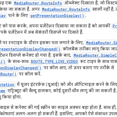
 यह एक
MediaRouter.RouteInfo
ऑब्जेक्ट दिखाता है, जो सिस्टम क
 किया जा सकता है. अगर
MediaRouter.RouteInfo
खाली नहीं है,
lay
पाने के लिए
getPresentationDisplay()
.
ट को पास करके, अपना प्रज़ेंटेशन दिखाया जा सकता है को आपकी
P
े प्रज़ेंटेशन में अब सेकंडरी डिसप्ले पर दिखते हैं.
ोने पर रनटाइम के दौरान इसका पता लगाने के लिए,
MediaRouter.S
resentationDisplayChanged()
कॉलबैक तरीका लागू किया जाता ह
ंटेशन डिसप्ले कनेक्ट हो गया है. इसके बाद,
MediaRouter.SimpleC
k()
के साथ-साथ
ROUTE_TYPE_LIVE_VIDEO
रूट टाइप के साथ पास
ionDisplayChanged()
पर कॉल आए, तो ऊपर बताए गए तरीके से
dRoute()
पर कॉल करें.
ntation
में यूज़र इंटरफ़ेस (यूआई) को और ऑप्टिमाइज़ करने के लि
eme
एट्रिब्यूट की वैल्यू डालकर, कोई दूसरी थीम लागू की जा सकती है. 
ू किया होगा.
िवाइस से कनेक्ट की गई स्क्रीन का साइज़ अक्सर बड़ा होता है. साथ ही,
की विशेषताएं अलग-अलग हो सकती हैं. इसलिए, आपको ऐसे संसाधन उपल