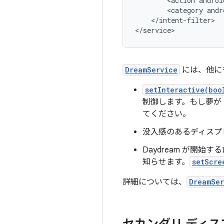
<
action
androi
<
category
andr
<
/
intent
-
filter
>

<
/
service
>
DreamService
には、他に
setInteractive(boo
制御します。もし夢が
てください。
没入感のあるディスプ
Daydream が開
知らせます。
setScre
詳細については、
DreamSer