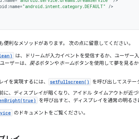
d
:
name
=
"android.service.dreams.DreamService"
/
oid
:
name
=
"android.intent.category.DEFAULT"
/
も便利なメソッドがあります。 次の点に留意してください。
lean)
は、ドリームが入力イベントを受信するか、ユーザー入
 ユーザーは、
戻る
ボタンや
ホーム
ボタンを使用して夢を見る
レイを実現するには、
setFullscreen()
を呼び出してステー
始する前に、ディスプレイが暗くなり、アイドル タイムアウトが近
enBright(true)
を呼び出すと、ディスプレイを通常の明るさ
vice
のドキュメントをご覧ください。