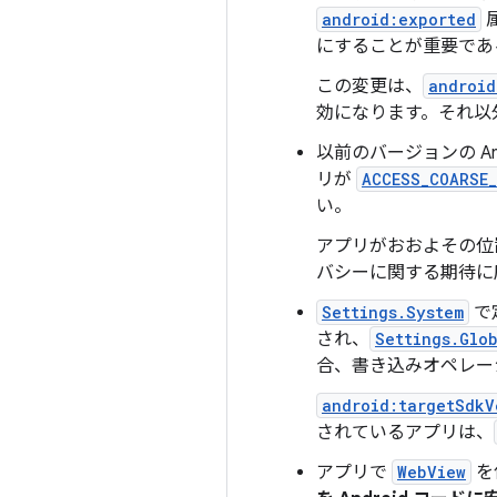
android:exported
にすることが重要であ
この変更は、
android
効になります。それ以外
以前のバージョンの An
リが
ACCESS_COARSE
い。
アプリがおおよその位
バシーに関する期待に
Settings.System
で
され、
Settings.Glo
合、書き込みオペレー
android:targetSdkV
されているアプリは、
アプリで
WebView
を