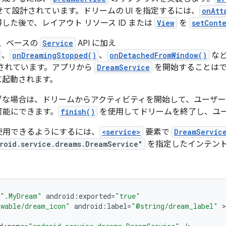
に似せて設計されています。ドリームの UI を指定するには、
onAtt
した後で、レイアウト リソース ID または
View
を
setCont
、ベースの
Service
API に加え
、
onDreamingStopped()
、
onDetachedFromWindow()
など
されています。アプリから
DreamService
を開始することは
に起動されます。
な場合は、ドリームからアクティビティを開始して、ユーザーを
可能にできます。
finish()
を使用してドリームを終了し、ユー
使用できるようにするには、
<service>
要素で
DreamServic
roid.service.dreams.DreamService"
を指定したインテント
".MyDream"
android
:
exported
=
"true"
wable/dream_icon"
android
:
label
=
"@string/dream_label"