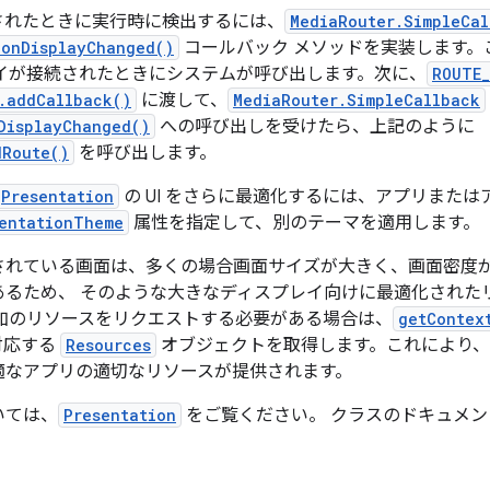
されたときに実行時に検出するには、
MediaRouter.SimpleCal
ionDisplayChanged()
コールバック メソッドを実装します。
イが接続されたときにシステムが呼び出します。次に、
ROUTE_
.addCallback()
に渡して、
MediaRouter.SimpleCallback
DisplayChanged()
への呼び出しを受けたら、上記のように
dRoute()
を呼び出します。
Presentation
の UI をさらに最適化するには、アプリまた
entationTheme
属性を指定して、別のテーマを適用します。
されている画面は、多くの場合画面サイズが大きく、画面密度
あるため、 そのような大きなディスプレイ向けに最適化された
加のリソースをリクエストする必要がある場合は、
getContex
対応する
Resources
オブジェクトを取得します。これにより、
適なアプリの適切なリソースが提供されます。
いては、
Presentation
をご覧ください。 クラスのドキュメ