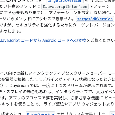
に安全にバインド
できます。
targetSdkVersion
を 17 以上に設定
たい任意のメソッドに
@JavascriptInterface
アノテーショ
ic にする必要もあります）。アノテーションを設定しない場合、Andr
ージからメソッドにアクセスできません。
targetSdkVersion
ですが、セキュリティを強化するためにターゲット バージョ
すめします。
aScript コードから Android コードへの変換
をご覧ください
roid デバイス向けの新しいインタラクティブなスクリーンセーバー
は充電器に接続したままデバイスがアイドル状態になったとき
。Daydream では、一度に 1 つのドリームが表示されま
 ディスプレイの場合もあれば、インタラクティブで、入力イベ
ます。アプリのプロセスで夢を実現し、さまざまな機能に ビュ
I ツールキットを使うことで、 ライブ壁紙やアプリ ウィジェットよ
を作成するには、
DreamService
のサブクラスを実装します。
Dr