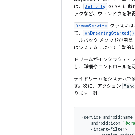
は、
Activity
の API 
ックなど、ウィンドウを取得
DreamService
クラスには
て、
onDreamingStarted()
ールバック メソッドが用意
はシステムによって自動的
ドリームがインタラクティブ
し、詳細やコントロールを
デイドリームをシステムで
す。次に、アクション
"and
ります。例:
<
service
android
:
name
=
android
:
icon
=
"@dra
<
intent
-
filter