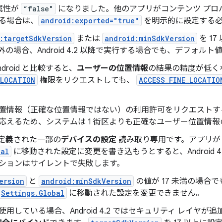
属性が
“false"
になりました。他のアプリがコンテンツ プロ
る場合は、
android:exported="true"
を明示的に設定する必
:targetSdkVersion
または
android:minSdkVersion
を 1
の場合、Android 4.2 以降で実行する場合でも、デフォルト
droid と比較すると、
ユーザーの位置情報
の結果の精度が低く
_LOCATION
権限をリクエストしても、
ACCESS_FINE_LOCATIO
置情報（正確な位置情報ではない）の利用許可をリクエストす
応えるため、システムは 1 街区よりも正確なユーザー位置情
定義された一部の
デバイスの設定
読み取り専用です。アプリ
bal
に移動された設定に変更を書き込もうとすると、Android 
ションはサイレントで失敗します。
ersion
と
android:minSdkVersion
の値が 17 未満の場合でも、
Settings.Global
に移動された設定を変更できません。
使用している場合、Android 4.2 ではセキュリティ レイヤが