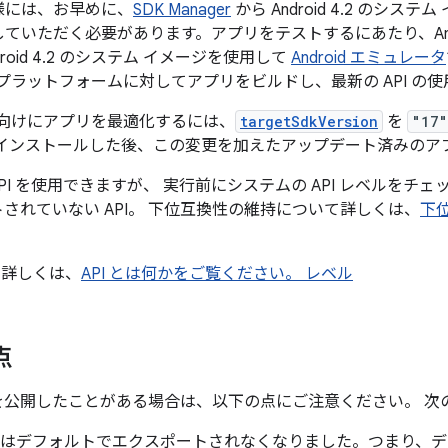
様には、お早めに、
SDK Manager
から Android 4.2 のシステ
いただく必要があります。アプリをテストするにあたり、Andro
oid 4.2 のシステム イメージを使用して
Android エミュレータ
4.2 プラットフォームに対してアプリをビルドし、最新の API 
した端末向けにアプリを最適化するには、
targetSdkVersion
を
"17"
をインストールした後、この変更を加えたアップデート済みのア
2 で API を使用できますが、 実行前にシステムの API レベル
されていない API。 下位互換性の維持について詳しくは、
下位
て詳しくは、
API とは何かをご覧ください。 レベル
点
アプリを公開したことがある場合は、以下の点にご注意ください。 
はデフォルトでエクスポートされなくなりました。つまり、デ