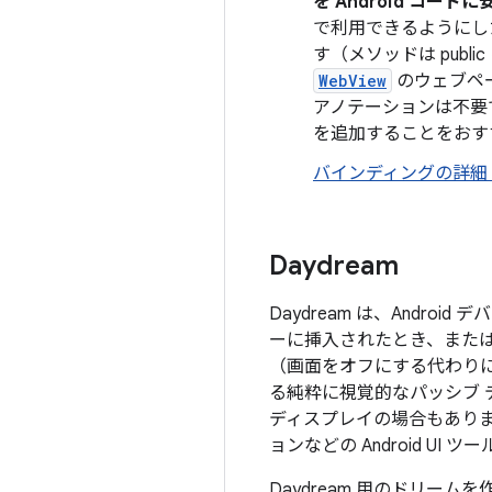
を Android コード
で利用できるようにし
す（メソッドは publ
WebView
のウェブペ
アノテーションは不要
を追加することをおす
バインディングの詳細 Jav
Daydream
Daydream は、And
ーに挿入されたとき、また
（画面をオフにする代わりに）
る純粋に視覚的なパッシブ
ディスプレイの場合もあり
ョンなどの Android U
Daydream 用のドリーム