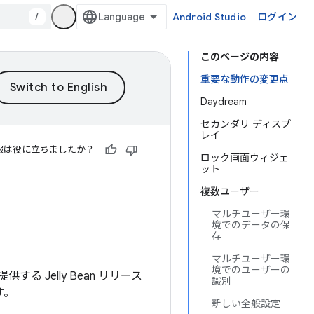
/
Android Studio
ログイン
このページの内容
重要な動作の変更点
Daydream
セカンダリ ディスプ
レイ
報は役に立ちましたか？
ロック画面ウィジェ
ット
複数ユーザー
マルチユーザー環
境でのデータの保
存
マルチユーザー環
境でのユーザーの
 Jelly Bean リリース
識別
す。
新しい全般設定