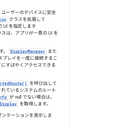
た ユーザーのデバイスに安全
ion
クラスを拡張して
 UI を指定します
スは、アプリが一意の UI を
す。
DisplayManager
また
ィスプレイを一度に接続するこ
イにすばやくアクセスできる
ctedRoute()
を呼び出して
されているシステムのルート
nfo
が null でない場合は、
Display
を取得します。
ゼンテーションを表示しま