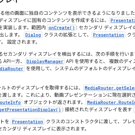
プレイ
されている他の画面に独自のコンテンツを表示できるようになりまし
 ディスプレイに固有のコンテンツを作成するには、
Presentat
を実装します。範囲内
onCreate()
: セカンダリ ディスプレイの
出します。
Dialog
クラスの拡張として、
Presentation
クラ
。 設定されます。
るセカンダリ ディスプレイを検出するには、次の手順を行いま
 API一方、
DisplayManager
API を使用すると、 複数のデ
diaRouter
を使用して、システムのデフォルトのディスプレ
。
ォルトのディスプレイを取得するには、
MediaRouter.getSele
を渡します。これにより、動画プレゼンテーションに現在選択
outeInfo
オブジェクトが返されます。
MediaRouter.RouteI
getPresentationDisplay()
: 接続されたディスプレイを表す
クトを
Presentation
クラスのコンストラクタに渡して、プレ
セカンダリ ディスプレイに表示されます。