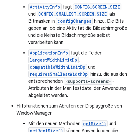
ActivityInfo
fügt
CONFIG_SCREEN_SIZE
und
CONFIG_SMALLEST_SCREEN_SIZE
als
Bitmasken in
configChanges
hinzu. Die Bits
geben an, ob eine Aktivität die Bildschirmgröße
und die kleinste Bildschirmgröße selbst
verarbeiten kann.
ApplicationInfo
fügt die Felder
largestWidthLimitDp
,
compatibleWidthLimitDp
und
requiresSmallestWidthDp
hinzu, die aus den
entsprechenden
<supports-screens>
-
Attributen in der Manifestdatei der Anwendung
abgeleitet werden.
Hilfsfunktionen zum Abrufen der Displaygröße von
WindowManager
Mit den neuen Methoden
getSize()
und
getRectSize()
können Anwendungen die