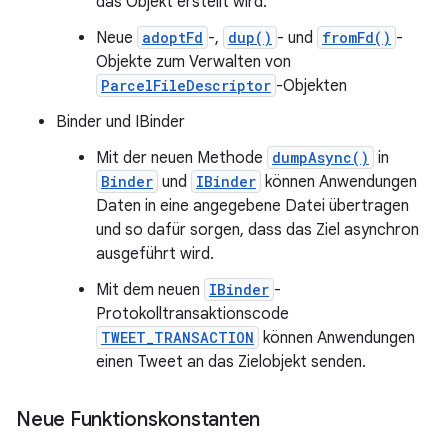
das Objekt erstellt wird.
Neue
adoptFd
-,
dup()
- und
fromFd()
-
Objekte zum Verwalten von
ParcelFileDescriptor
-Objekten
Binder und IBinder
Mit der neuen Methode
dumpAsync()
in
Binder
und
IBinder
können Anwendungen
Daten in eine angegebene Datei übertragen
und so dafür sorgen, dass das Ziel asynchron
ausgeführt wird.
Mit dem neuen
IBinder
-
Protokolltransaktionscode
TWEET_TRANSACTION
können Anwendungen
einen Tweet an das Zielobjekt senden.
Neue Funktionskonstanten