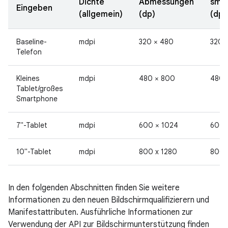
Dichte
Abmessungen
smal
Eingeben
(allgemein)
(dp)
(dp)
Baseline-
mdpi
320 × 480
320
Telefon
Kleines
mdpi
480 × 800
480
Tablet/großes
Smartphone
7"-Tablet
mdpi
600 × 1024
600
10"-Tablet
mdpi
800 x 1280
800
In den folgenden Abschnitten finden Sie weitere
Informationen zu den neuen Bildschirmqualifizierern und
Manifestattributen. Ausführliche Informationen zur
Verwendung der API zur Bildschirmunterstützung finden