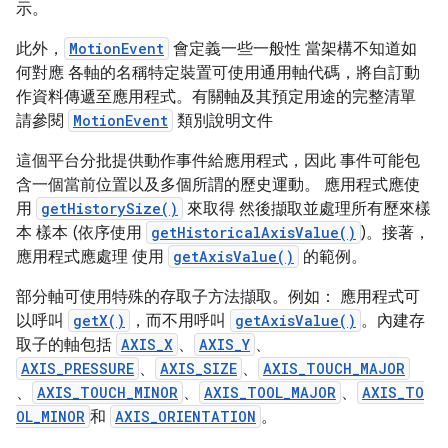
示。
此外，
MotionEvent
會定義一些一般性 當架構不知道如
何對應 各軸的名稱特定裝置可使用通用軸代碼，將自訂動
作資料傳遞至應用程式。有關軸及其預定用途的完整清單
請參閱
MotionEvent
類別說明文件
這個平台分批提供動作事件給應用程式，因此 事件可能包
含一個當前位置以及多個所謂的歷史運動。 應用程式應使
用
getHistorySize()
來取得 然後擷取並處理所有歷來樣
本 樣本 (依序使用
getHistoricalAxisValue()
)。接著，
應用程式應處理 使用
getAxisValue()
的範例。
部分軸可使用特殊的存取子方法擷取。例如： 應用程式可
以呼叫
getX()
，而不用呼叫
getAxisValue()
。內建存
取子的軸包括
AXIS_X
、
AXIS_Y
、
AXIS_PRESSURE
、
AXIS_SIZE
、
AXIS_TOUCH_MAJOR
、
AXIS_TOUCH_MINOR
、
AXIS_TOOL_MAJOR
、
AXIS_TO
OL_MINOR
和
AXIS_ORIENTATION
。