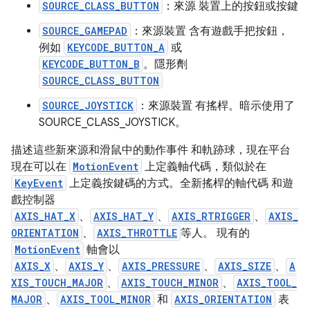
SOURCE_CLASS_BUTTON
：來源 裝置上的按鈕或按鍵
SOURCE_GAMEPAD
：來源裝置 含有遊戲手把按鈕，
例如
KEYCODE_BUTTON_A
或
KEYCODE_BUTTON_B
。隱形劑
SOURCE_CLASS_BUTTON
SOURCE_JOYSTICK
：來源裝置 有搖桿。暗示使用了
SOURCE_CLASS_JOYSTICK。
描述這些新來源和滑鼠中的動作事件 和軌跡球，現在平台
現在可以在
MotionEvent
上定義軸代碼，類似於在
KeyEvent
上定義按鍵碼的方式。全新搖桿的軸代碼 和遊
戲控制器
AXIS_HAT_X
、
AXIS_HAT_Y
、
AXIS_RTRIGGER
、
AXIS_
ORIENTATION
、
AXIS_THROTTLE
等人。 現有的
MotionEvent
軸會以
AXIS_X
、
AXIS_Y
、
AXIS_PRESSURE
、
AXIS_SIZE
、
A
XIS_TOUCH_MAJOR
、
AXIS_TOUCH_MINOR
、
AXIS_TOOL_
MAJOR
、
AXIS_TOOL_MINOR
和
AXIS_ORIENTATION
表