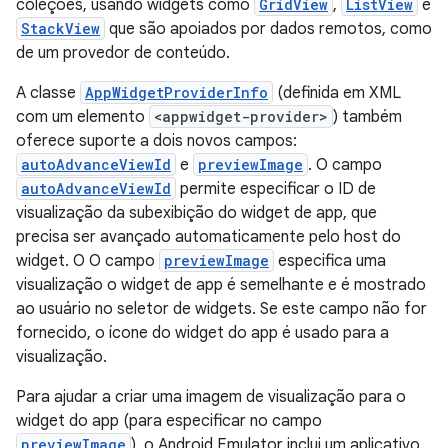
coleções, usando widgets como
GridView
,
ListView
e
StackView
que são apoiados por dados remotos, como
de um provedor de conteúdo.
A classe
AppWidgetProviderInfo
(definida em XML
com um elemento
<appwidget-provider>
) também
oferece suporte a dois novos campos:
autoAdvanceViewId
e
previewImage
. O campo
autoAdvanceViewId
permite especificar o ID de
visualização da subexibição do widget de app, que
precisa ser avançado automaticamente pelo host do
widget. O O campo
previewImage
especifica uma
visualização o widget de app é semelhante e é mostrado
ao usuário no seletor de widgets. Se este campo não for
fornecido, o ícone do widget do app é usado para a
visualização.
Para ajudar a criar uma imagem de visualização para o
widget do app (para especificar no campo
previewImage
), o Android Emulator inclui um aplicativo