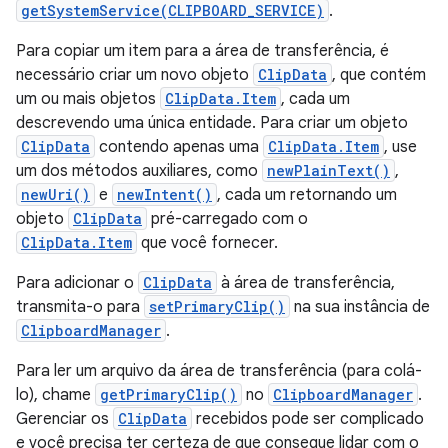
getSystemService(CLIPBOARD_SERVICE)
.
Para copiar um item para a área de transferência, é
necessário criar um novo objeto
ClipData
, que contém
um ou mais objetos
ClipData.Item
, cada um
descrevendo uma única entidade. Para criar um objeto
ClipData
contendo apenas uma
ClipData.Item
, use
um dos métodos auxiliares, como
newPlainText()
,
newUri()
e
newIntent()
, cada um retornando um
objeto
ClipData
pré-carregado com o
ClipData.Item
que você fornecer.
Para adicionar o
ClipData
à área de transferência,
transmita-o para
setPrimaryClip()
na sua instância de
ClipboardManager
.
Para ler um arquivo da área de transferência (para colá-
lo), chame
getPrimaryClip()
no
ClipboardManager
.
Gerenciar os
ClipData
recebidos pode ser complicado
e você precisa ter certeza de que consegue lidar com o