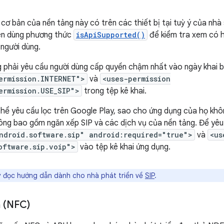
cơ bản của nền tảng này có trên các thiết bị tại tuỳ ý của nhà
 nên dùng phương thức
isApiSupported()
để kiểm tra xem có h
 người dùng.
g phải yêu cầu người dùng cấp quyền chậm nhất vào ngày khai
ermission.INTERNET">
và
<uses-permission
ermission.USE_SIP">
trong tệp kê khai.
 thể yêu cầu lọc trên Google Play, sao cho ứng dụng của họ khô
không bao gồm ngăn xếp SIP và các dịch vụ của nền tảng. Để yê
ndroid.software.sip" android:required="true">
và
<us
oftware.sip.voip">
vào tệp kê khai ứng dụng.
ãy đọc hướng dẫn dành cho nhà phát triển về
SIP
.
n (NFC)