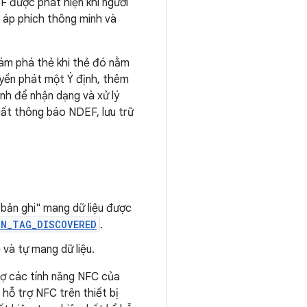
 được phát hiện khi người
 áp phích thông minh và
hám phá thẻ khi thẻ đó nằm
yền phát một Ý định, thêm
nh để nhận dạng và xử lý
uất thông báo NDEF, lưu trữ
"bản ghi" mang dữ liệu được
ON_TAG_DISCOVERED
.
ẻ và tự mang dữ liệu.
rợ các tính năng NFC của
 hỗ trợ NFC trên thiết bị