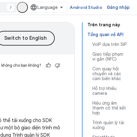
/
Android Studio
Đăng nhập
Trên trang này
Tổng quan về API
VoIP dựa trên SIP
Giao tiếp phạm
vi gần (NFC)
h không cho bạn không?
Con quay hồi
chuyển và các
cảm biến khác
Hỗ trợ nhiều
camera
Hiệu ứng âm
thanh có thể kết
hợp
ó thể tải xuống cho SDK
Trình quản lý tải
ư một bộ giao diện trình mô
xuống
 dụng Trình quản lý SDK