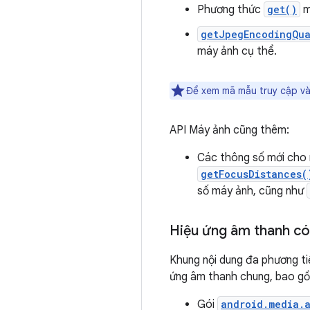
Phương thức
get()
m
getJpegEncodingQua
máy ảnh cụ thể.
Để xem mã mẫu truy cập v
API Máy ảnh cũng thêm:
Các thông số mới cho m
getFocusDistances(
số máy ảnh, cũng như
Hiệu ứng âm thanh có
Khung nội dung đa phương ti
ứng âm thanh chung, bao gồm
Gói
android.media.