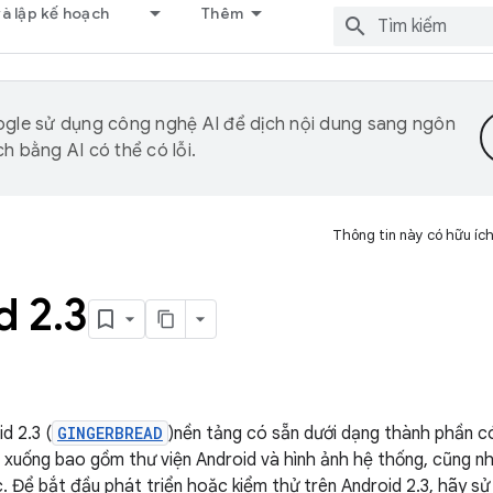
và lập kế hoạch
Thêm
gle sử dụng công nghệ AI để dịch nội dung sang ngôn
h bằng AI có thể có lỗi.
Thông tin này có hữu íc
d 2
.
3
d 2.3 (
GINGERBREAD
)nền tảng có sẵn dưới dạng thành phần c
i xuống bao gồm thư viện Android và hình ảnh hệ thống, cũng nh
. Để bắt đầu phát triển hoặc kiểm thử trên Android 2.3, hãy sử