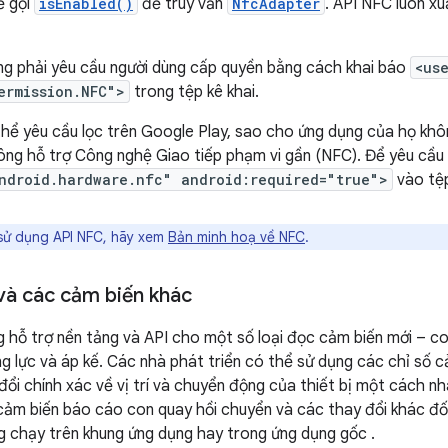
ể gọi
isEnabled()
để truy vấn
NfcAdapter
. API NFC luôn xu
ng phải yêu cầu người dùng cấp quyền bằng cách khai báo
<us
ermission.NFC">
trong tệp kê khai.
 thể yêu cầu lọc trên Google Play, sao cho ứng dụng của họ khô
không hỗ trợ Công nghệ Giao tiếp phạm vi gần (NFC). Để yêu cầu
ndroid.hardware.nfc" android:required="true">
vào tệp
sử dụng API NFC, hãy xem
Bản minh hoạ về NFC
.
và các cảm biến khác
ng hỗ trợ nền tảng và API cho một số loại đọc cảm biến mới – c
ọng lực và áp kế. Các nhà phát triển có thể sử dụng các chỉ số 
ổi chính xác về vị trí và chuyển động của thiết bị một cách nh
cảm biến báo cáo con quay hồi chuyển và các thay đổi khác đối
 chạy trên khung ứng dụng hay trong ứng dụng gốc .