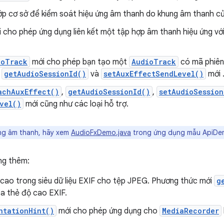
lớp cơ sở để kiểm soát hiệu ứng âm thanh do khung âm thanh c
 cho phép ứng dụng liên kết một tập hợp âm thanh hiệu ứng vớ
ioTrack
mới cho phép bạn tạo một
AudioTrack
có mã phiên
,
getAudioSessionId()
và
setAuxEffectSendLevel()
mới 
achAuxEffect()
,
getAudioSessionId()
,
setAudioSession
vel()
mới cũng như các loại hỗ trợ.
ng âm thanh, hãy xem
AudioFxDemo.java
trong ứng dụng mẫu ApiDe
ng thêm:
 cao trong siêu dữ liệu EXIF cho tệp JPEG. Phương thức mới
g
ủa thẻ độ cao EXIF.
ntationHint()
mới cho phép ứng dụng cho
MediaRecorder