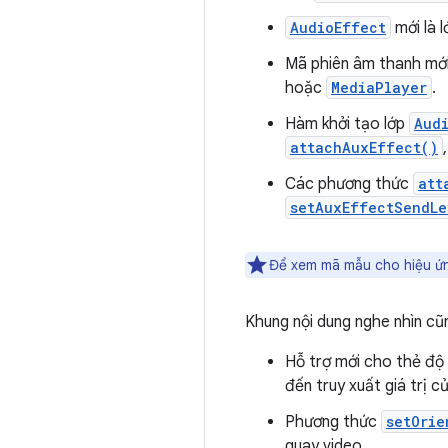
AudioEffect
mới là 
Mã phiên âm thanh mới
hoặc
MediaPlayer
.
Hàm khởi tạo lớp
Aud
attachAuxEffect()
Các phương thức
att
setAuxEffectSendLe
Để xem mã mẫu cho hiệu ứ
Khung nội dung nghe nhìn cũ
Hỗ trợ mới cho thẻ độ
đến truy xuất giá trị c
Phương thức
setOrie
quay video.