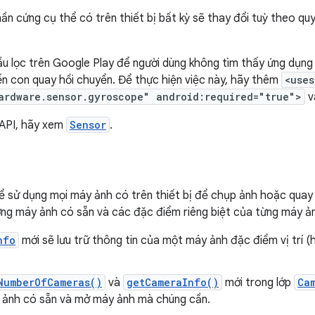
hần cứng cụ thể có trên thiết bị bất kỳ sẽ thay đổi tuỳ theo qu
ầu lọc trên Google Play để người dùng không tìm thấy ứng dụng 
n con quay hồi chuyển. Để thực hiện việc này, hãy thêm
<use
ardware.sensor.gyroscope" android:required="true">
v
ề API, hãy xem
Sensor
.
ể sử dụng mọi máy ảnh có trên thiết bị để chụp ảnh hoặc quay
ợng máy ảnh có sẵn và các đặc điểm riêng biệt của từng máy ả
nfo
mới sẽ lưu trữ thông tin của một máy ảnh đặc điểm vị trí 
NumberOfCameras()
và
getCameraInfo()
mới trong lớp
Ca
 ảnh có sẵn và mở máy ảnh mà chúng cần.