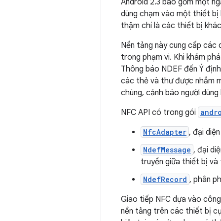
Android 2.3 bao gồm một ng
dùng chạm vào một thiết bị 
thậm chí là các thiết bị khác
Nền tảng này cung cấp các d
trong phạm vi. Khi khám ph
Thông báo NDEF đến Ý định d
các thẻ và thư được nhắm mụ
chúng, cảnh báo người dùng
NFC API có trong gói
andr
NfcAdapter
, đại diệ
NdefMessage
, đại d
truyền giữa thiết bị v
NdefRecord
, phân p
Giao tiếp NFC dựa vào công 
nền tảng trên các thiết bị cụ