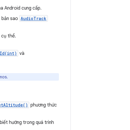
ủa Android cung cấp.
i bản sao
AudioTrack
 cụ thể.
.
Id(int)
và
mos.
etAltitude()
phương thức
biết hướng trong quá trình