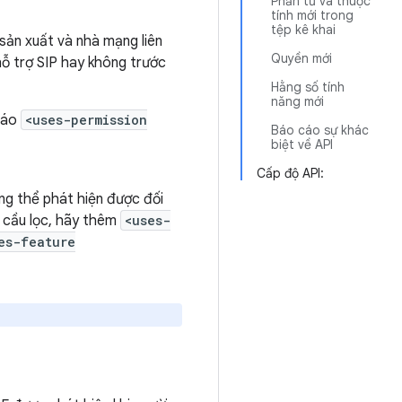
Phần tử và thuộc
tính mới trong
tệp kê khai
 sản xuất và nhà mạng liên
Quyền mới
ỗ trợ SIP hay không trước
Hằng số tính
năng mới
 báo
<uses-permission
Báo cáo sự khác
biệt về API
Cấp độ API:
ng thể phát hiện được đối
u cầu lọc, hãy thêm
<uses-
es-feature