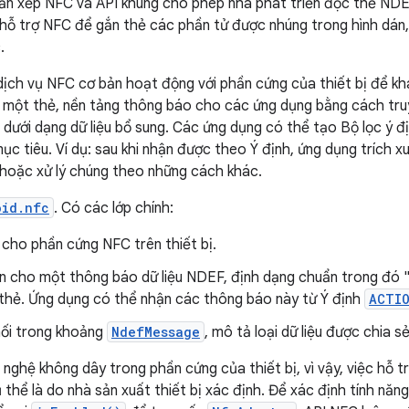
ăn xếp NFC và API khung cho phép nhà phát triển đọc thẻ NDEF
hỗ trợ NFC để gắn thẻ các phần tử được nhúng trong hình dán,
.
ịch vụ NFC cơ bản hoạt động với phần cứng của thiết bị để k
á một thẻ, nền tảng thông báo cho các ứng dụng bằng cách tru
ưới dạng dữ liệu bổ sung. Các ứng dụng có thể tạo Bộ lọc ý đị
c tiêu. Ví dụ: sau khi nhận được theo Ý định, ứng dụng trích x
 hoặc xử lý chúng theo những cách khác.
oid.nfc
. Có các lớp chính:
n cho phần cứng NFC trên thiết bị.
iện cho một thông báo dữ liệu NDEF, định dạng chuẩn trong đó 
à thẻ. Ứng dụng có thể nhận các thông báo này từ Ý định
ACTI
hối trong khoảng
NdefMessage
, mô tả loại dữ liệu được chia s
nghệ không dây trong phần cứng của thiết bị, vì vậy, việc hỗ t
 thể là do nhà sản xuất thiết bị xác định. Để xác định tính năng