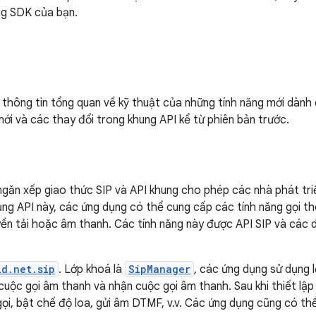
ng SDK của bạn.
thông tin tổng quan về kỹ thuật của những tính năng mới dành 
ới và các thay đổi trong khung API kể từ phiên bản trước.
găn xếp giao thức SIP và API khung cho phép các nhà phát tr
dụng API này, các ứng dụng có thể cung cấp các tính năng gọi t
yền tải hoặc âm thanh. Các tính năng này được API SIP và các d
id.net.sip
. Lớp khoá là
SipManager
, các ứng dụng sử dụng l
 cuộc gọi âm thanh và nhận cuộc gọi âm thanh. Sau khi thiết lậ
gọi, bật chế độ loa, gửi âm DTMF, v.v. Các ứng dụng cũng có t