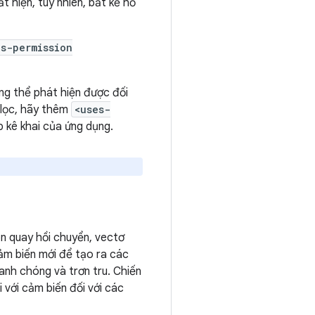
ất hiện, tuy nhiên, bất kể hỗ
es-permission
ng thể phát hiện được đối
 lọc, hãy thêm
<uses-
 kê khai của ứng dụng.
on quay hồi chuyển, vectơ
cảm biến mới để tạo ra các
anh chóng và trơn tru. Chiến
 với cảm biến đối với các