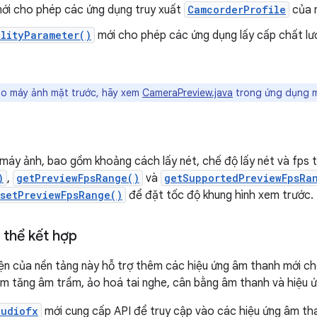
ới cho phép các ứng dụng truy xuất
CamcorderProfile
của 
lityParameter()
mới cho phép các ứng dụng lấy cấp chất lư
ào máy ảnh mặt trước, hãy xem
CameraPreview.java
trong ứng dụng 
áy ảnh, bao gồm khoảng cách lấy nét, chế độ lấy nét và fps tố
)
,
getPreviewFpsRange()
và
getSupportedPreviewFpsRa
setPreviewFpsRange()
để đặt tốc độ khung hình xem trước.
 thể kết hợp
ện của nền tảng này hỗ trợ thêm các hiệu ứng âm thanh mới c
 tăng âm trầm, ảo hoá tai nghe, cân bằng âm thanh và hiệu ứng
audiofx
mới cung cấp API để truy cập vào các hiệu ứng âm th