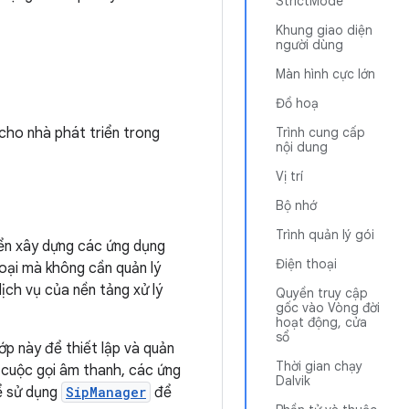
StrictMode
Khung giao diện
người dùng
Màn hình cực lớn
Đồ hoạ
cho nhà phát triển trong
Trình cung cấp
nội dung
Vị trí
Bộ nhớ
Trình quản lý gói
iển xây dựng các ứng dụng
Điện thoại
hoại mà không cần quản lý
ịch vụ của nền tảng xử lý
Quyền truy cập
gốc vào Vòng đời
hoạt động, cửa
sổ
ớp này để thiết lập và quản
Thời gian chạy
p cuộc gọi âm thanh, các ứng
Dalvik
hể sử dụng
SipManager
để