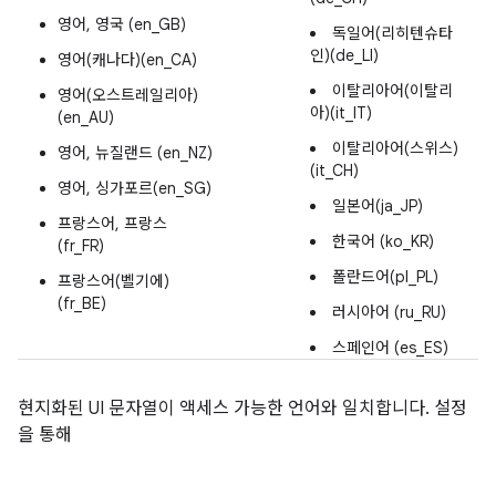
영어, 영국 (en_GB)
독일어(리히텐슈타
인)(de_LI)
영어(캐나다)(en_CA)
이탈리아어(이탈리
영어(오스트레일리아)
아)(it_IT)
(en_AU)
이탈리아어(스위스)
영어, 뉴질랜드 (en_NZ)
(it_CH)
영어, 싱가포르(en_SG)
일본어(ja_JP)
프랑스어, 프랑스
한국어 (ko_KR)
(fr_FR)
폴란드어(pl_PL)
프랑스어(벨기에)
(fr_BE)
러시아어 (ru_RU)
스페인어 (es_ES)
현지화된 UI 문자열이 액세스 가능한 언어와 일치합니다. 설정
을 통해