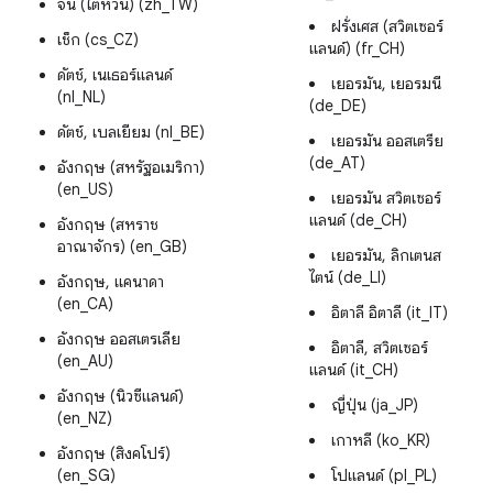
จีน (ไต้หวัน) (zh_TW)
ฝรั่งเศส (สวิตเซอร์
เช็ก (cs_CZ)
แลนด์) (fr_CH)
ดัตช์, เนเธอร์แลนด์
เยอรมัน, เยอรมนี
(nl_NL)
(de_DE)
ดัตช์, เบลเยียม (nl_BE)
เยอรมัน ออสเตรีย
(de_AT)
อังกฤษ (สหรัฐอเมริกา)
(en_US)
เยอรมัน สวิตเซอร์
แลนด์ (de_CH)
อังกฤษ (สหราช
อาณาจักร) (en_GB)
เยอรมัน, ลิกเตนส
ไตน์ (de_LI)
อังกฤษ, แคนาดา
(en_CA)
อิตาลี อิตาลี (it_IT)
อังกฤษ ออสเตรเลีย
อิตาลี, สวิตเซอร์
(en_AU)
แลนด์ (it_CH)
อังกฤษ (นิวซีแลนด์)
ญี่ปุ่น (ja_JP)
(en_NZ)
เกาหลี (ko_KR)
อังกฤษ (สิงคโปร์)
(en_SG)
โปแลนด์ (pl_PL)