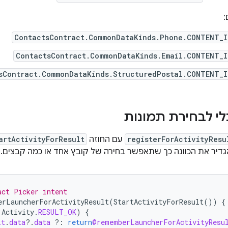
ContactsContract.CommonDataKinds.Phone.CONTENT_I
ContactsContract.CommonDataKinds.Email.CONTENT_I
sContract.CommonDataKinds.StructuredPostal.CONTENT_I
י לבחירת תמונות
registerForActivityResu
עם החוזה
artActivityForResult
דיר את הכוונה כך שתאפשר בחירה של קובץ אחד או כמה קבצים.
act Picker intent
erLauncherForActivityResult
(
StartActivityForResult
())
{
Activity
.
RESULT_OK
)
{
it
.
data
?.
data
?:
return
@rememberLauncherForActivityResu