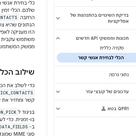
בדיקת השינויים בהתנהגות של
הרחבה
ONTACTS
אפליקציות
הנתונים שהיא צר
הזו מעניקה לאפל
תכונות וממשקי API חדשים
משתמש עקבית עם 
ממשק המשתמש.
סקירה כללית
הכלי לבחירת אנשי קשר
שילוב הכל
נתוני גרסה
כדי לשלב את הכל
עדכונים של קובצי עזר
PICK_CONTACTS
קשר ומחזיר את 
QPR1 בטא
בניגוד ל
ON_PICK
בו-זמנית. כדי ל
ב-
DATA_FIELDS
סוגי MIME שמוגדרים ב-