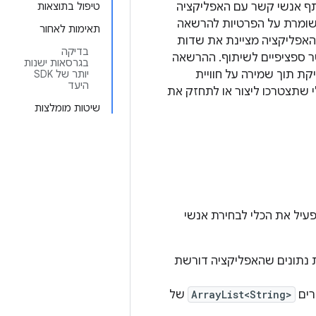
שתמשים לשתף אנשי קשר עם האפליקציה
טיפול בתוצאות
AP) ואילך, והוא מציע חלופה ששומרת על הפרטיות להרשאה
תאימות לאחור
אפליקציה מציינת את שדות
בדיקה
שר ספציפיים לשיתוף. ההרשאה
בגרסאות ישנות
ת תוך שמירה על חוויית
יותר של SDK
היעד
י שתצטרכו ליצור או לתחזק את
שיטות מומלצות
I הזה מפעיל את הכלי לבחירת אנשי
ת נתונים שהאפליקציה דורשת
רים
ArrayList<String>
של