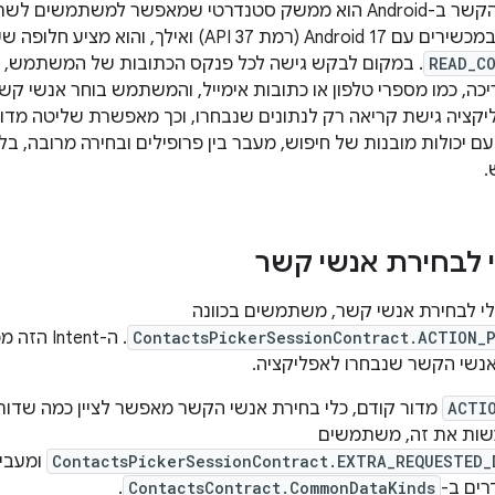
כלי בחירת אנשי הקשר ב-Android הוא ממשק סטנדרטי שמאפשר למ
שלכם. הכלי זמין במכשירים עם Android 17 (רמת I 37
READ_C
. במקום לבקש גישה לכל פנקס הכתובות של המשתמש, ה
יכה, כמו מספרי טלפון או כתובות אימייל, והמשתמש בוחר אנשי ק
יקציה גישת קריאה רק לנתונים שנבחרו, וכך מאפשרת שליטה מדויק
יכולות מובנות של חיפוש, מעבר בין פרופילים ובחירה מרובה, בל
י לבחירת אנשי קשר
י לבחירת אנשי קשר, משתמשים בכוונה
ContactsPickerSessionContract.ACTION_
. ה-ntent
אנשי הקשר שנבחרו לאפליקציה.
ACTI
מדור קודם, כלי בחירת אנשי הקשר מאפשר לציין כמה שדו
עשות את זה, משתמשים
ContactsPickerSessionContract.EXTRA_REQUESTED_
ומעבי
.
ContactsContract.CommonDataKinds