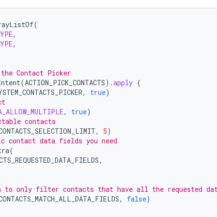
rayListOf
(
TYPE
,
TYPE
,
 the Contact Picker
Intent
(
ACTION_PICK_CONTACTS
).
apply
{
YSTEM_CONTACTS_PICKER
,
true
)
ct
A_ALLOW_MULTIPLE
,
true
)
ctable contacts
CONTACTS_SELECTION_LIMIT
,
5
)
ic contact data fields you need
tra
(
CTS_REQUESTED_DATA_FIELDS
,
n to only filter contacts that have all the requested da
CONTACTS_MATCH_ALL_DATA_FIELDS
,
false
)