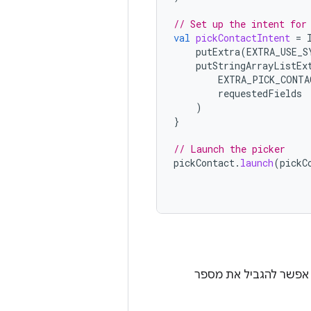
// Set up the intent for
val
pickContactIntent
=
putExtra
(
EXTRA_USE_S
putStringArrayListEx
EXTRA_PICK_CONTA
requestedFields
)
}
// Launch the picker
pickContact
.
launch
(
pickC
 אפשר להגביל את מספר