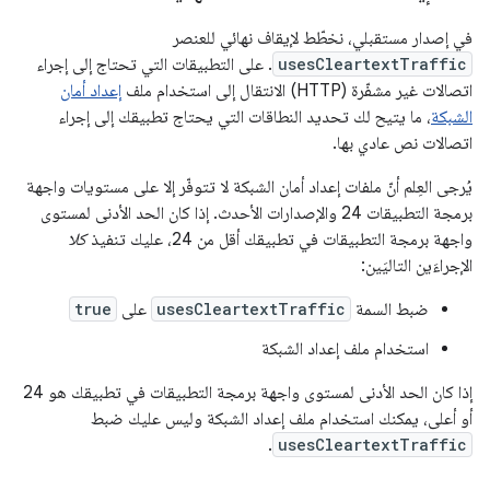
في إصدار مستقبلي، نخطّط لإيقاف نهائي للعنصر
usesCleartextTraffic
. على التطبيقات التي تحتاج إلى إجراء
اتصالات غير مشفّرة (HTTP) الانتقال إلى استخدام ملف
إعداد أمان
الشبكة
، ما يتيح لك تحديد النطاقات التي يحتاج تطبيقك إلى إجراء
اتصالات نص عادي بها.
يُرجى العِلم أنّ ملفات إعداد أمان الشبكة لا تتوفّر إلا على مستويات واجهة
برمجة التطبيقات 24 والإصدارات الأحدث. إذا كان الحد الأدنى لمستوى
واجهة برمجة التطبيقات في تطبيقك أقل من 24، عليك تنفيذ
كلا
الإجراءَين التاليَين:
ضبط السمة
usesCleartextTraffic
على
true
استخدام ملف إعداد الشبكة
إذا كان الحد الأدنى لمستوى واجهة برمجة التطبيقات في تطبيقك هو 24
أو أعلى، يمكنك استخدام ملف إعداد الشبكة وليس عليك ضبط
.
usesCleartextTraffic