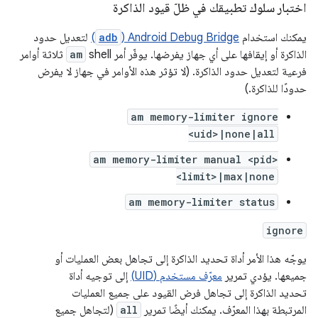
اختبار سلوك تطبيقك في ظلّ قيود الذاكرة
يمكنك استخدام
Android Debug Bridge (
adb
)
لتعديل حدود
الذاكرة أو إيقافها على أي جهاز يفرضها. يوفّر أمر shell
am
ثلاثة أوامر
فرعية لتعديل حدود الذاكرة. (لا تؤثر هذه الأوامر في جهاز لا يفرض
حدودًا للذاكرة.)
am memory-limiter ignore
<uid>|none|all
am memory-limiter manual <pid>
<limit>|max|none
am memory-limiter status
ignore
يوجّه هذا الأمر أداة تحديد الذاكرة إلى تجاهل بعض العمليات أو
جميعها. يؤدي تمرير
معرّف مستخدم (UID)
إلى توجيه أداة
تحديد الذاكرة إلى تجاهل فرض القيود على جميع العمليات
المرتبطة بهذا المعرّف. يمكنك أيضًا تمرير
all
(لتجاهل جميع