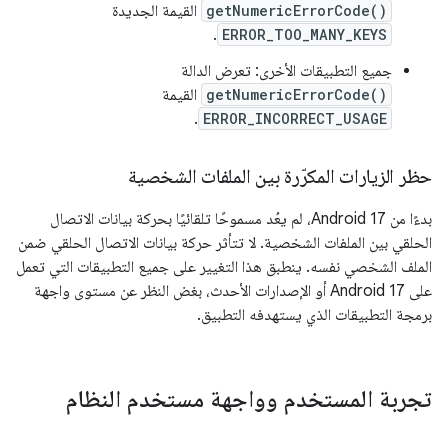
getNumericErrorCode()
القيمة الجديدة
.
ERROR_TOO_MANY_KEYS
جميع التطبيقات الأخرى: تعرض الدالة
getNumericErrorCode()
القيمة
.
ERROR_INCORRECT_USAGE
حظر الزيارات المكرّرة بين الملفات الشخصية
بدءًا من Android 17، لم يعُد مسموحًا تلقائيًا بحركة بيانات الاتصال
الحلقي بين الملفات الشخصية. لا تتأثر حركة بيانات الاتصال الحلقي ضمن
الملف الشخصي نفسه. ينطبق هذا التغيير على جميع التطبيقات التي تعمل
على Android 17 أو الإصدارات الأحدث، بغض النظر عن مستوى واجهة
برمجة التطبيقات الذي يستهدفه التطبيق.
تجربة المستخدم وواجهة مستخدم النظام