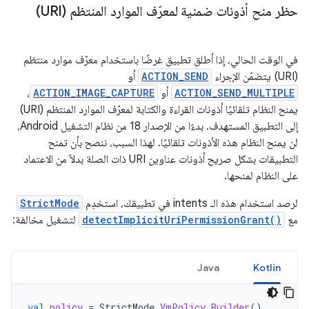
حظر منح أذونات ضمنية لمعرّف الموارد المنتظم (URI)
في الوقت الحالي، إذا أطلق تطبيق غرضًا باستخدام معرّف موارد منتظم
(URI) يتضمّن الإجراء
ACTION_SEND
أو
ACTION_SEND_MULTIPLE
أو
ACTION_IMAGE_CAPTURE
،
يمنح النظام تلقائيًا أذونات القراءة والكتابة لمعرّف الموارد المنتظم (URI)
إلى التطبيق المستهدف. بدءًا من الإصدار 18 من نظام التشغيل Android،
لن يمنح النظام هذه الأذونات تلقائيًا. لهذا السبب، ننصح بأن تمنح
التطبيقات بشكل صريح أذونات عناوين URI ذات الصلة بدلاً من الاعتماد
على النظام لمنحها.
لرصد استخدام هذه الـ intents في تطبيقك، استخدِم
StrictMode
مع
detectImplicitUriPermissionGrant()
لتشغيل مخالفة:
Java
Kotlin
val
policy
=
StrictMode
.
VmPolicy
.
Builder
()