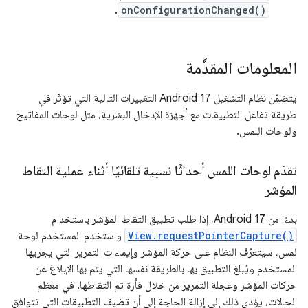
.
onConfigurationChanged()
المعلومات المقدَّمة
يتضمّن نظام التشغيل Android 17 التغييرات التالية التي تؤثّر في
طريقة تفاعل التطبيقات مع أجهزة الإدخال البشرية، مثل لوحات المفاتيح
ولوحات اللمس.
تقدّم لوحات اللمس أحداثًا نسبية تلقائيًا أثناء عملية التقاط
المؤشر
بدءًا من Android 17، إذا طلب تطبيق التقاط المؤشر باستخدام
View.requestPointerCapture()
واستخدم المستخدم لوحة
لمس، سيتعرّف النظام على حركة المؤشر وإيماءات التمرير التي يجريها
المستخدم ويُبلغ التطبيق بها بالطريقة نفسها التي يتم بها الإبلاغ عن
حركات المؤشر وعجلة التمرير من خلال فأرة تم التقاطها. في معظم
الحالات، يؤدي ذلك إلى إزالة الحاجة إلى أن تضيف التطبيقات التي تتوافق