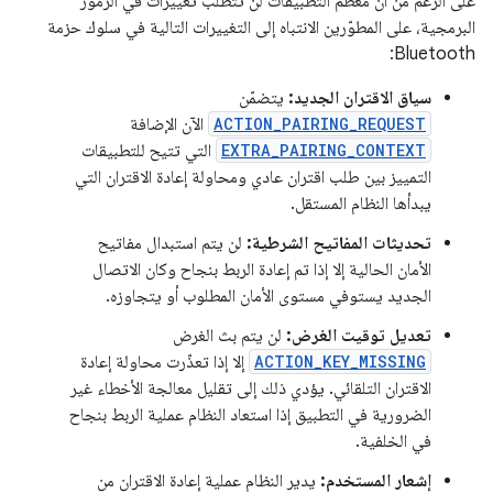
على الرغم من أنّ معظم التطبيقات لن تتطلّب تغييرات في الرموز
البرمجية، على المطوّرين الانتباه إلى التغييرات التالية في سلوك حزمة
Bluetooth:
سياق الاقتران الجديد:
يتضمّن
ACTION_PAIRING_REQUEST
الآن الإضافة
EXTRA_PAIRING_CONTEXT
التي تتيح للتطبيقات
التمييز بين طلب اقتران عادي ومحاولة إعادة الاقتران التي
يبدأها النظام المستقل.
تحديثات المفاتيح الشرطية:
لن يتم استبدال مفاتيح
الأمان الحالية إلا إذا تم إعادة الربط بنجاح وكان الاتصال
الجديد يستوفي مستوى الأمان المطلوب أو يتجاوزه.
تعديل توقيت الغرض:
لن يتم بث الغرض
ACTION_KEY_MISSING
إلا إذا تعذّرت محاولة إعادة
الاقتران التلقائي. يؤدي ذلك إلى تقليل معالجة الأخطاء غير
الضرورية في التطبيق إذا استعاد النظام عملية الربط بنجاح
في الخلفية.
إشعار المستخدم:
يدير النظام عملية إعادة الاقتران من