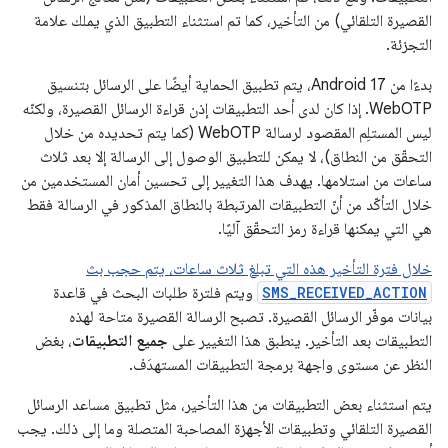
القصيرة التلقائي) من التأخير، كما تم استثناء التطبيق الذي يملك علامة
التجزئة.
بدءًا من Android 17، يتم تطبيق الحماية أيضًا على الرسائل بتنسيق
WebOTP. إذا كان لدى أحد التطبيقات إذن قراءة الرسائل القصيرة، ولكنّه
ليس المستلِم المقصود لرسالة WebOTP (كما يتم تحديده من خلال
التحقّق من النطاق)، لا يمكن للتطبيق الوصول إلى الرسالة إلا بعد ثلاث
ساعات من استلامها. يهدف هذا التغيير إلى تحسين أمان المستخدمين من
خلال التأكّد من أنّ التطبيقات المرتبطة بالنطاق المذكور في الرسالة فقط
هي التي يمكنها قراءة رمز التحقّق آليًا.
خلال فترة التأخير هذه التي تبلغ ثلاث ساعات، يتم حجب بث
SMS_RECEIVED_ACTION
ويتم فلترة طلبات البحث في قاعدة
بيانات موفّر الرسائل القصيرة. تصبح الرسالة القصيرة متاحة لهذه
التطبيقات بعد التأخير. ينطبق هذا التغيير على
جميع التطبيقات
، بغض
النظر عن مستوى واجهة برمجة التطبيقات المستهدَف.
يتم استثناء بعض التطبيقات من هذا التأخير، مثل تطبيق مساعد الرسائل
القصيرة التلقائي وتطبيقات الأجهزة المصاحبة المتصلة وما إلى ذلك. يجب