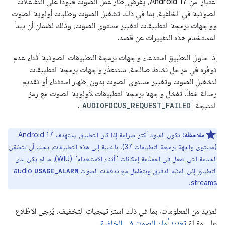
اعتبارًا من Android 17، يفرض إطار عمل الصوت قيودًا على التفاعلات
الصوتية في الخلفية، بما في ذلك تشغيل الصوت وطلبات أولوية الصوت
وواجهات برمجة التطبيقات لتغيير مستوى الصوت، وذلك لضمان أن يبدأ
المستخدم هذه التغييرات عن قصد.
إذا حاول التطبيق استدعاء واجهات برمجة التطبيقات الصوتية أثناء عدم
توفّره في مراحل نشاط صالحة، ستتعذّر واجهات برمجة التطبيقات
لتشغيل الصوت وتغيير مستوى الصوت بدون إظهار استثناء أو تقديم
رسالة خطأ. تفشل واجهة برمجة التطبيقات لأولوية الصوت مع رمز
النتيجة
AUDIOFOCUS_REQUEST_FAILED
.
ملاحظة:
تكون القيود أكثر صرامة إذا كان التطبيق يستهدف Android 17
(مستوى واجهة برمجة التطبيقات 37).
بالنسبة إلى هذه التطبيقات، يجب أن تتضمّن
الخدمة التي تعمل في المقدّمة إمكانات "أثناء الاستخدام" (WIU)، ما لم يكن لدى
التطبيق إذن المنبّه الدقيق ويتفاعل مع تدفقات الصوت
audio
USAGE_ALARM
streams.
لمزيد من المعلومات، بما في ذلك استراتيجيات التخفيف، يُرجى الاطّلاع
على مقالة
تعزيز أمان الصوت في الخلفية
.