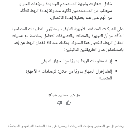
خلال إشعارات واجهة المستخدم الجديدة ومربّعات الحوار.
سيُطلب من المستخدمين تأكيد محاولة إعادة الربط للتأكّد
من أنّهم على علم بعملية إعادة الاتصال.
على الشركات المصنّعة للأجهزة الطرفية ومطوّري التطبيقات المصاحبة
التأكّد من أنّ الأجهزة والمعدّات والتطبيقات تتعامل بسلاسة مع عمليات
انتقال الربط. لاختبار هذا السلوك، يمكنك محاكاة فقدان الربط عن بُعد
باستخدام إحدى الطريقتَين التاليتَين:
إزالة معلومات الربط يدويًا من الجهاز الطرفي
إلغاء إقران الجهاز يدويًا من خلال: الإعدادات > الأجهزة
المتصلة
هل كان المحتوى مفيدًا؟
يخضع كل من المحتوى وعيّنات التعليمات البرمجية في هذه الصفحة للتراخيص الموضحّة