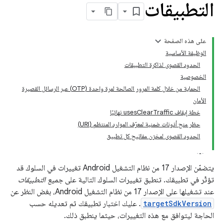
التطبيقات
على هذه الصفحة
الوظيفة الأساسية
الحدود القصوى لذاكرة التطبيقات
الخصوصية
الحماية من خلال كلمة المرور الصالحة لمرة واحدة (OTP) عبر الرسائل القصيرة
الأمان
خطة إيقاف usesClearTraffic نهائيًا
حظر منح أذونات ضمنية لمعرّف الموارد المنتظم (URI)
الحدود القصوى لمخزن مفاتيح كل تطبيق
يتضمّن الإصدار 17 من نظام التشغيل Android تغييرات في السلوك قد
تؤثّر في تطبيقك. تنطبق تغييرات السلوك التالية على
جميع التطبيقات
عند تشغيلها على الإصدار 17 من نظام التشغيل Android، بغض النظر عن
targetSdkVersion
. عليك اختبار تطبيقك ثم تعديله حسب
الحاجة ليتوافق مع هذه التغييرات، حيثما ينطبق ذلك.