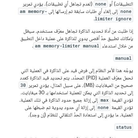
التطبيقات) أو
none
(لعدم تجاهل أي تطبيقات). يؤدي تمرير
none
إلى إلغاء أي طلبات سابقة تم إرسالها إلى
am memory-
.
limiter ignore
إذا طلبت من أداة تحديد الذاكرة تجاهل معرّف مستخدم، سيظل
بإمكانك تطبيق حدّ أقصى يدوي للذاكرة على عملية داخل التطبيق
من خلال استدعاء
am memory-limiter manual
.
manual
يوجّه هذا الأمر النظام إلى فرض قيد على الذاكرة في العملية التي
تحمل معرّف العملية (PID) المحدّد. يتم تحديد قيد الذاكرة كعدد
صحيح من الميغابايت (MB)، على سبيل المثال، يؤدي تمرير
30
إلى تحديد الذاكرة التي يمكن للعملية استخدامها بـ 30 ميغابايت.
تؤدي القيمة
max
إلى إزالة جميع حدود الذاكرة في تلك العملية.
تؤدي القيمة
none
إلى إزالة أي حدود يدوية تم ضبطها على
العملية، ما يؤدي إلى استعادة الحدّ التلقائي للنظام (إن وجد).
status