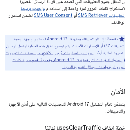
أن تنتقل جميع التطبيقات التي تعتمد على قراءة الرسائل القصيرة
لاستخراج كلمات المرور لمرة واحدة إلى استخدام
واجهات برمجة
التطبيقات SMS Retriever
أو
SMS User Consent
لضمان استمرار
الوظائف.
ملاحظة:
إذا كان تطبيقك يستهدف Android 17 (مستوى واجهة برمجة
التطبيقات 37) أو الإصدارات الأحدث، يتم توسيع نطاق هذه الحماية ليشمل الرسائل
القصيرة العادية أيضًا.
لمزيد من المعلومات، يُرجى الاطّلاع على مستندات التغييرات
في سلوك التطبيقات التي تستهدف Android 17، وتحديدًا قسم حماية كلمات
المرور لمرة واحدة للرسائل القصيرة العادية.
الأمان
يتضمّن نظام التشغيل Android 17 التحسينات التالية على أمان الأجهزة
والتطبيقات.
خطة إيقاف uses
Traffic نهائيًا
Clear