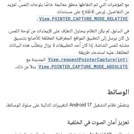
مع المؤشرات التي تم التقاطها منطق معالجة خاصًا بلوحات اللمس. لمزيد
من التفاصيل، يُرجى الاطّلاع على مستندات
.
View.POINTER_CAPTURE_MODE_RELATIVE
في السابق، لم يكن النظام يحاول التعرّف على الإيماءات من لوحة اللمس،
بل كان يرسل إلى التطبيق المواقع الجغرافية المطلقة للأصابع بتنسيق
مشابه للمس الشاشة. إذا كان أحد التطبيقات لا يزال يتطلّب هذه البيانات
المطلقة، عليه استدعاء طريقة
View.requestPointerCapture(int)
الجديدة مع
View.POINTER_CAPTURE_MODE_ABSOLUTE
بدلاً من ذلك.
الوسائط
يتضمّن نظام التشغيل Android 17 التغييرات التالية على سلوك الوسائط.
تعزيز أمان الصوت في الخلفية