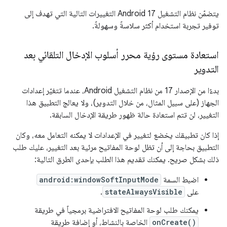
يتضمّن نظام التشغيل Android 17 التغييرات التالية التي تهدف إلى
توفير تجربة استخدام أكثر سلاسةً وسهولةً.
استعادة مستوى رؤية محرر أسلوب الإدخال التلقائي بعد
التدوير
بدءًا من الإصدار 17 من نظام التشغيل Android، عندما تتغيّر إعدادات
الجهاز (على سبيل المثال، من خلال التدوير)، ولا يعالج التطبيق هذا
التغيير، لن تتم استعادة حالة ظهور طريقة الإدخال السابقة.
إذا كان تطبيقك يخضع لتغيير في الإعدادات لا يمكنه التعامل معه، وكان
التطبيق بحاجة إلى أن تظل لوحة المفاتيح مرئية بعد التغيير، عليك طلب
ذلك بشكل صريح. يمكنك تقديم هذا الطلب بإحدى الطرق التالية:
اضبط السمة
android:windowSoftInputMode
على
stateAlwaysVisible
.
يمكنك طلب لوحة المفاتيح الافتراضية برمجياً في طريقة
onCreate()
الخاصة بالنشاط، أو إضافة طريقة