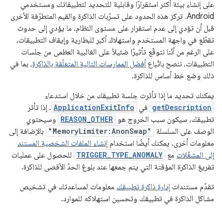
على إنشاء بيئة أكثر استقرارًا وقابلية للتحديد لتطبيقاتك ومستخدمي
Android. تركز هذه الحدود على تسرّبات الذاكرة والقيم المتطرّفة الأخرى
قبل أن تؤدي إلى عدم استقرار على مستوى النظام، ما يؤدي إلى حدوث
تقطّع في واجهة المستخدم واستهلاك أكبر للبطارية وإيقاف التطبيقات.
على الرغم من أنّنا نتوقّع تأثيرًا ضئيلاً على الغالبية العظمى من جلسات
التطبيقات، ننصح باتّباع
أفضل الممارسات التالية المتعلّقة بالذاكرة
، بما في
ذلك وضع خط أساس للذاكرة.
يمكنك تحديد ما إذا تأثرت جلسة تطبيقك من خلال استدعاء
getDescription
في
ApplicationExitInfo
. إذا تأثر
تطبيقك، سيكون سبب الخروج هو
REASON_OTHER
وسيحتوي
الوصف على السلسلة
"MemoryLimiter:AnonSwap"
بالإضافة إلى
معلومات أخرى. يمكنك أيضًا استخدام
إنشاء الملفات الشخصية المستند
إلى المشغّلات
مع
TRIGGER_TYPE_ANOMALY
للحصول على عمليات
تفريغ الذاكرة المؤقتة التي يتم جمعها عند بلوغ الحدّ الأقصى للذاكرة.
تقدّم مستندات
إدارة ذاكرة تطبيقك
معلومات لمساعدتك في تشخيص
مشاكل الذاكرة في تطبيقك وتحسين استهلاكه للموارد.