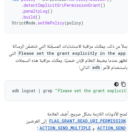
.
detectImplicitUriPermissionGrant
()
.
penaltyLog
()
.
build
()
StrictMode
.
setVmPolicy
(
policy
)
بدلاً من ذلك، يمكنك مراقبة الاستثناءات المسجّلة التي تتضمّن الرسالة
Please set the grant explicitly in the app
التي
تظهر عندما يضبط النظام الإذن ضمنيًا. يمكنك مراقبة هذه السجلات
باستخدام الأمر
adb
التالي:
adb
logcat
|
grep
"Please set the grant explicitly
لمنح الأذونات اللازمة بشكل صريح، أضِف العلامة
FLAG_GRANT_READ_URI_PERMISSION
إلى الغرضين
ACTION_SEND
و
ACTION_SEND_MULTIPLE
: