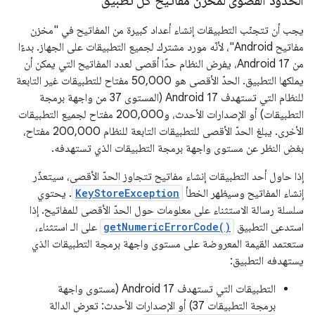
الحدود القصوى لمخزن مفاتيح كل تطبيق
يجب أن تتجنّب التطبيقات إنشاء أعداد كبيرة من المفاتيح في "مخزن
مفاتيح Android"، لأنّه مورد مشترك لجميع التطبيقات على الجهاز. بدءًا
من Android 17، يفرض النظام حدًا أقصى لعدد المفاتيح التي يمكن أن
يملكها التطبيق. الحدّ الأقصى هو 50,000 مفتاح للتطبيقات غير التابعة
للنظام التي تستهدف Android 17 (المستوى 37 من واجهة برمجة
التطبيقات) أو الإصدارات الأحدث، و200,000 مفتاح لجميع التطبيقات
الأخرى. يبلغ الحدّ الأقصى للتطبيقات التابعة للنظام 200,000 مفتاح،
بغض النظر عن مستوى واجهة برمجة التطبيقات الذي تستهدفه.
إذا حاول أحد التطبيقات إنشاء مفاتيح تتجاوز الحدّ الأقصى، سيتعذّر
إنشاء المفاتيح وسيظهر الخطأ
KeyStoreException
. يحتوي
سلسلة رسالة الاستثناء على معلومات حول الحدّ الأقصى للمفاتيح. إذا
استدعى التطبيق
getNumericErrorCode()
على الـ استثناء،
ستعتمد القيمة المعروضة على مستوى واجهة برمجة التطبيقات الذي
يستهدفه التطبيق:
التطبيقات التي تستهدف Android 17 (مستوى واجهة
برمجة التطبيقات 37) أو الإصدارات الأحدث: تعرض الدالة