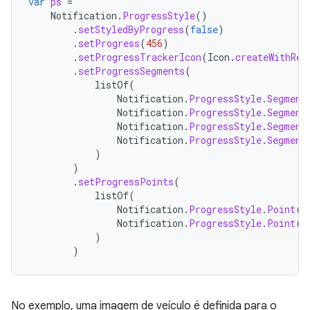
var
ps
=
Notification
.
ProgressStyle
()
.
setStyledByProgress
(
false
)
.
setProgress
(
456
)
.
setProgressTrackerIcon
(
Icon
.
createWithRes
.
setProgressSegments
(
listOf
(
Notification
.
ProgressStyle
.
Segment
Notification
.
ProgressStyle
.
Segment
Notification
.
ProgressStyle
.
Segment
Notification
.
ProgressStyle
.
Segment
)
)
.
setProgressPoints
(
listOf
(
Notification
.
ProgressStyle
.
Point
(
6
Notification
.
ProgressStyle
.
Point
(
5
)
)
No exemplo, uma imagem de veículo é definida para o