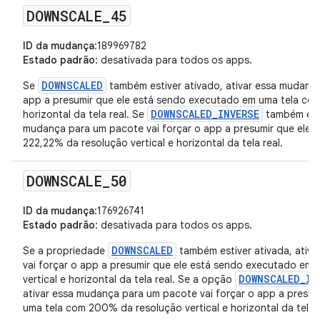
DOWNSCALE
_
45
ID da mudança
:189969782
Estado padrão
: desativada para todos os apps.
DOWNSCALED
Se
também estiver ativado, ativar essa mudança
app a presumir que ele está sendo executado em uma tela com
DOWNSCALED_INVERSE
horizontal da tela real. Se
também esti
mudança para um pacote vai forçar o app a presumir que ele 
222,22% da resolução vertical e horizontal da tela real.
DOWNSCALE
_
50
ID da mudança
:176926741
Estado padrão
: desativada para todos os apps.
DOWNSCALED
Se a propriedade
também estiver ativada, ativ
vai forçar o app a presumir que ele está sendo executado em
DOWNSCALED_IN
vertical e horizontal da tela real. Se a opção
ativar essa mudança para um pacote vai forçar o app a presum
uma tela com 200% da resolução vertical e horizontal da tela r