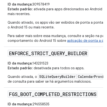
ID da mudança
:309578419
Estado padrão
: ativada para apps direcionados ao Android 15 
mais recentes.
Quando ativado, os apps vão ser exibidos de ponta a ponta p
o Android 15 ou mais recente.
Para saber mais sobre essa mudança, consulte a seção na pá
comportamento do Android 15 sobre
aplicação de ponta a po
ENFORCE
_
STRICT
_
QUERY
_
BUILDER
ID da mudança
:143231523
Estado padrão
: desativada para todos os apps.
SQLiteQueryBuilder
CalendarProvid
Quando ativada, o
de consulta para saber se há argumentos maliciosos.
FGS
_
BOOT
_
COMPLETED
_
RESTRICTIONS
ID da mudança
:296558535