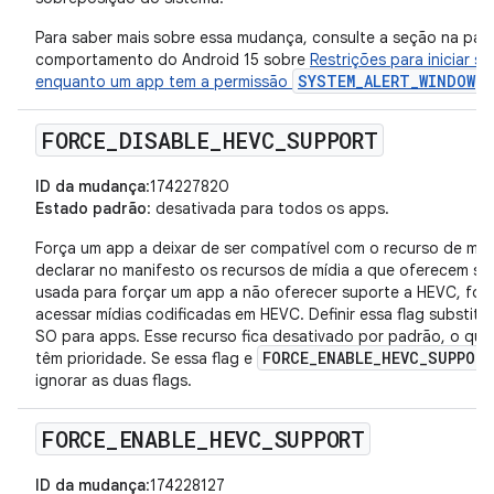
Para saber mais sobre essa mudança, consulte a seção na pá
comportamento do Android 15 sobre
Restrições para iniciar s
SYSTEM_ALERT_WINDOW
enquanto um app tem a permissão
.
FORCE
_
DISABLE
_
HEVC
_
SUPPORT
ID da mudança
:174227820
Estado padrão
: desativada para todos os apps.
Força um app a deixar de ser compatível com o recurso de mí
declarar no manifesto os recursos de mídia a que oferecem su
usada para forçar um app a não oferecer suporte a HEVC, for
acessar mídias codificadas em HEVC. Definir essa flag substitu
SO para apps. Esse recurso fica desativado por padrão, o que
FORCE_ENABLE_HEVC_SUPPOR
têm prioridade. Se essa flag e
ignorar as duas flags.
FORCE
_
ENABLE
_
HEVC
_
SUPPORT
ID da mudança
:174228127