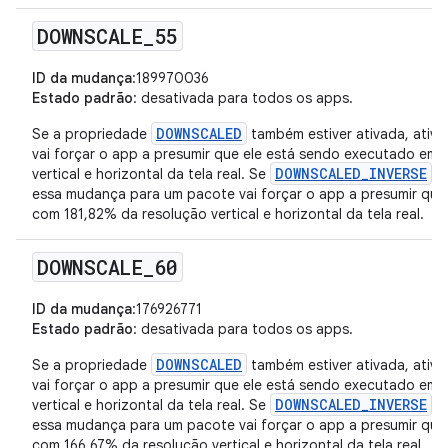
DOWNSCALE
_
55
ID da mudança
:189970036
Estado padrão
: desativada para todos os apps.
DOWNSCALED
Se a propriedade
também estiver ativada, ativ
vai forçar o app a presumir que ele está sendo executado em
DOWNSCALED_INVERSE
vertical e horizontal da tela real. Se
ta
essa mudança para um pacote vai forçar o app a presumir que
com 181,82% da resolução vertical e horizontal da tela real.
DOWNSCALE
_
60
ID da mudança
:176926771
Estado padrão
: desativada para todos os apps.
DOWNSCALED
Se a propriedade
também estiver ativada, ativ
vai forçar o app a presumir que ele está sendo executado em
DOWNSCALED_INVERSE
vertical e horizontal da tela real. Se
ta
essa mudança para um pacote vai forçar o app a presumir que
com 166,67% da resolução vertical e horizontal da tela real.