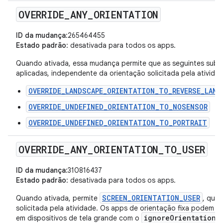
OVERRIDE
_
ANY
_
ORIENTATION
ID da mudança
:265464455
Estado padrão
: desativada para todos os apps.
Quando ativada, essa mudança permite que as seguintes subst
aplicadas, independente da orientação solicitada pela atividad
OVERRIDE_LANDSCAPE_ORIENTATION_TO_REVERSE_LAND
OVERRIDE_UNDEFINED_ORIENTATION_TO_NOSENSOR
OVERRIDE_UNDEFINED_ORIENTATION_TO_PORTRAIT
OVERRIDE
_
ANY
_
ORIENTATION
_
TO
_
USER
ID da mudança
:310816437
Estado padrão
: desativada para todos os apps.
SCREEN_ORIENTATION_USER
Quando ativada, permite
, que 
solicitada pela atividade. Os apps de orientação fixa podem se
ignoreOrientationR
em dispositivos de tela grande com o