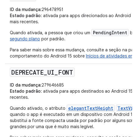
ID da mudança
:296478951
Estado padrão
: ativada para apps direcionados ao Android 15 
mais recentes.
PendingIntent
Quando ativada, a pessoa que criou um
blo
segundo plano
por padrão.
Para saber mais sobre essa mudança, consulte a seção na pá
comportamento do Android 15 sobre
Inícios de atividades em
DEPRECATE
_
UI
_
FONT
ID da mudança
:279646685
Estado padrão
: ativada para apps destinados ao Android 15 (n
recentes.
elegantTextHeight
TextVie
Quando ativado, o atributo
quando o app é executado em um dispositivo com Android 15 o
substitui a fonte compacta usada por padrão por alguns script
grandes por uma que é muito mais legível.