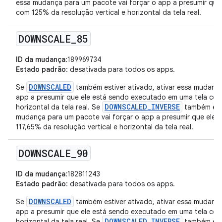
essa mudança para um pacote vai forçar o app a presumir que
com 125% da resolução vertical e horizontal da tela real.
DOWNSCALE
_
85
ID da mudança
:189969734
Estado padrão
: desativada para todos os apps.
DOWNSCALED
Se
também estiver ativado, ativar essa mudança
app a presumir que ele está sendo executado em uma tela com
DOWNSCALED_INVERSE
horizontal da tela real. Se
também esti
mudança para um pacote vai forçar o app a presumir que ele 
117,65% da resolução vertical e horizontal da tela real.
DOWNSCALE
_
90
ID da mudança
:182811243
Estado padrão
: desativada para todos os apps.
DOWNSCALED
Se
também estiver ativado, ativar essa mudança
app a presumir que ele está sendo executado em uma tela com
DOWNSCALED_INVERSE
horizontal da tela real. Se
também esti