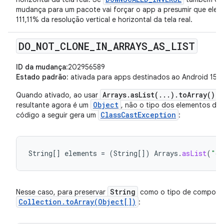
mudança para um pacote vai forçar o app a presumir que ele 
111,11% da resolução vertical e horizontal da tela real.
DO
_
NOT
_
CLONE
_
IN
_
ARRAYS
_
AS
_
LIST
ID da mudança
:202956589
Estado padrão
: ativada para apps destinados ao Android 15 (n
Arrays.asList(...).toArray()
Quando ativado, ao usar
,
Object
resultante agora é um
, não o tipo dos elementos da 
ClassCastException
código a seguir gera um
:
String
[]
elements
=
(
String
[]
)
Arrays
.
asList
(
"on
String
Nesse caso, para preservar
como o tipo de component
Collection.toArray(Object[])
: