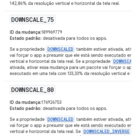
142,86% da resolução vertical e horizontal da tela real.
DOWNSCALE
_
75
ID da mudança
:189969779
Estado padrão
: desativada para todos os apps.
DOWNSCALED
Se a propriedade
também estiver ativada, ativ
vai forçar o app a presumir que ele está sendo executado em
DOWNSCAL
vertical e horizontal da tela real. Se a propriedade
ativada, ativar essa mudança para um pacote vai forçar o app 
executado em uma tela com 133,33% da resolução vertical e hori
DOWNSCALE
_
80
ID da mudança
:176926753
Estado padrão
: desativada para todos os apps.
DOWNSCALED
Se a propriedade
também estiver ativada, ativ
vai forçar o app a presumir que ele está sendo executado em
DOWNSCALED_INVERSE
vertical e horizontal da tela real. Se
ta