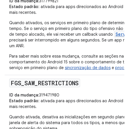
ID da mudança
:317799821
Estado padrão
: ativada para apps direcionados ao Android 15 
mais recentes.
Quando ativados, os serviços em primeiro plano de determinad
tempo. Se o serviço em primeiro plano do tipo ofensivo não fo
Servi
de tempo alocado, ele vai receber um callback usando
precisará ser interrompido em alguns segundos. Se um app não 
um ANR.
Para saber mais sobre essa mudança, consulte as seções na 
comportamento do Android 15 sobre o comportamento de tempo
serviço em primeiro plano de
sincronização de dados
e
proces
FGS
_
SAW
_
RESTRICTIONS
ID da mudança
:319471980
Estado padrão
: ativada para apps direcionados ao Android 15 
mais recentes.
Quando ativada, desativa as inicializações em segundo plano d
janela de alerta do sistema para todos os tipos, a menos que j
sobreposição do sistema.