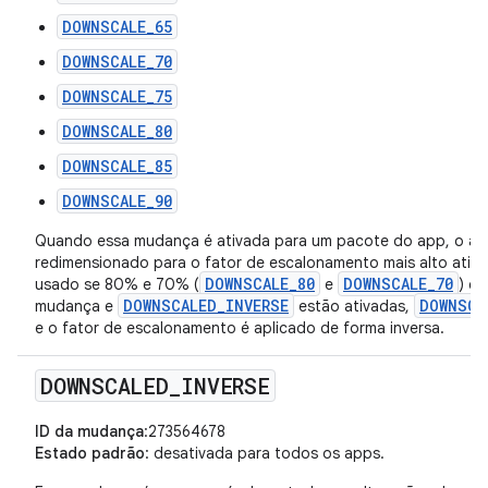
DOWNSCALE_65
DOWNSCALE_70
DOWNSCALE_75
DOWNSCALE_80
DOWNSCALE_85
DOWNSCALE_90
Quando essa mudança é ativada para um pacote do app, o app
redimensionado para o fator de escalonamento mais alto ativ
DOWNSCALE_80
DOWNSCALE_70
usado se 80% e 70% (
e
) e
DOWNSCALED_INVERSE
DOWNSCA
mudança e
estão ativadas,
e o fator de escalonamento é aplicado de forma inversa.
DOWNSCALED
_
INVERSE
ID da mudança
:273564678
Estado padrão
: desativada para todos os apps.