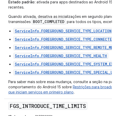
Estado padrão
: ativada para apps destinados ao Android 15 (n
recentes.
Quando ativada, desativa as inicializações em segundo plano d
BOOT_COMPLETED
transmissões
para todos os tipos, exceto:
ServiceInfo.FOREGROUND_SERVICE_TYPE_LOCATION
ServiceInfo.FOREGROUND_SERVICE_TYPE_CONNECTED_
ServiceInfo.FOREGROUND_SERVICE_TYPE_REMOTE_MES
ServiceInfo.FOREGROUND_SERVICE_TYPE_HEALTH
ServiceInfo.FOREGROUND_SERVICE_TYPE_SYSTEM_EXE
ServiceInfo.FOREGROUND_SERVICE_TYPE_SPECIAL_US
Para saber mais sobre essa mudança, consulte a seção na pá
comportamento do Android 15 sobre
Restrições para broadcas
que iniciam serviços em primeiro plano
.
FGS
_
INTRODUCE
_
TIME
_
LIMITS