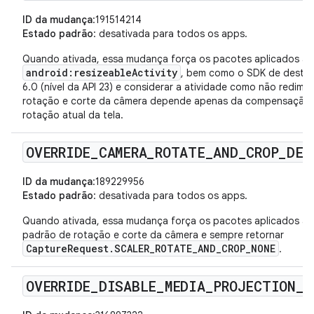
ID da mudança
:191514214
Estado padrão
: desativada para todos os apps.
Quando ativada, essa mudança força os pacotes aplicados a ig
android:resizeableActivity
, bem como o SDK de destin
6.0 (nível da API 23) e considerar a atividade como não redime
rotação e corte da câmera depende apenas da compensação n
rotação atual da tela.
OVERRIDE
_
CAMERA
_
ROTATE
_
AND
_
CROP
_
DEF
ID da mudança
:189229956
Estado padrão
: desativada para todos os apps.
Quando ativada, essa mudança força os pacotes aplicados a
padrão de rotação e corte da câmera e sempre retornar
CaptureRequest.SCALER_ROTATE_AND_CROP_NONE
.
OVERRIDE
_
DISABLE
_
MEDIA
_
PROJECTION
_
S