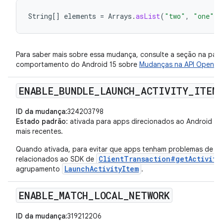
String
[]
elements
=
Arrays
.
asList
(
"two"
,
"one"
)
Para saber mais sobre essa mudança, consulte a seção na pá
comportamento do Android 15 sobre
Mudanças na API OpenJ
ENABLE
_
BUNDLE
_
LAUNCH
_
ACTIVITY
_
ITEM
ID da mudança
:324203798
Estado padrão
: ativada para apps direcionados ao Android 15 
mais recentes.
Quando ativada, para evitar que apps tenham problemas de c
ClientTransaction#getActivity
relacionados ao SDK de
LaunchActivityItem
agrupamento
.
ENABLE
_
MATCH
_
LOCAL
_
NETWORK
ID da mudança
:319212206