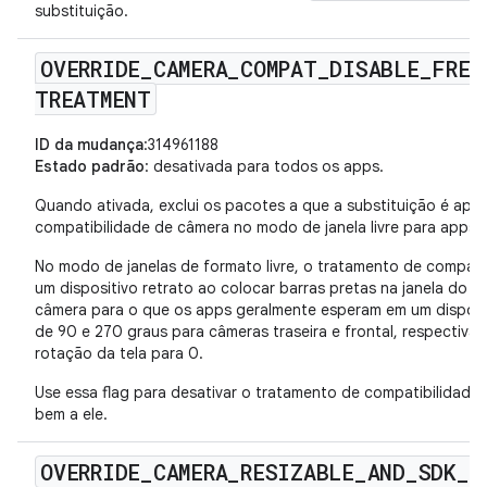
substituição.
OVERRIDE
_
CAMERA
_
COMPAT
_
DISABLE
_
FREE
TREATMENT
ID da mudança
:314961188
Estado padrão
: desativada para todos os apps.
Quando ativada, exclui os pacotes a que a substituição é apl
compatibilidade de câmera no modo de janela livre para apps d
No modo de janelas de formato livre, o tratamento de compat
um dispositivo retrato ao colocar barras pretas na janela do a
câmera para o que os apps geralmente esperam em um disposit
de 90 e 270 graus para câmeras traseira e frontal, respectiva
rotação da tela para 0.
Use essa flag para desativar o tratamento de compatibilidad
bem a ele.
OVERRIDE
_
CAMERA
_
RESIZABLE
_
AND
_
SDK
_
C