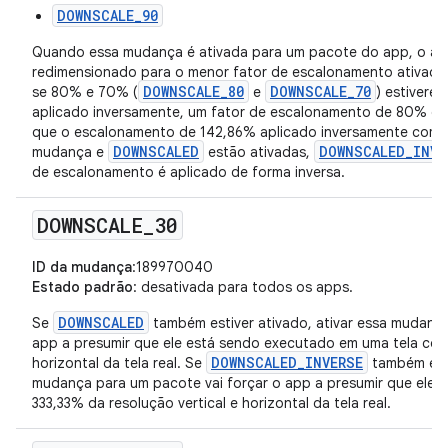
DOWNSCALE_90
Quando essa mudança é ativada para um pacote do app, o app
redimensionado para o menor fator de escalonamento ativado
DOWNSCALE_80
DOWNSCALE_70
se 80% e 70% (
e
) estivere
aplicado inversamente, um fator de escalonamento de 80% é i
que o escalonamento de 142,86% aplicado inversamente com 
DOWNSCALED
DOWNSCALED_INVE
mudança e
estão ativadas,
de escalonamento é aplicado de forma inversa.
DOWNSCALE
_
30
ID da mudança
:189970040
Estado padrão
: desativada para todos os apps.
DOWNSCALED
Se
também estiver ativado, ativar essa mudança
app a presumir que ele está sendo executado em uma tela com
DOWNSCALED_INVERSE
horizontal da tela real. Se
também esti
mudança para um pacote vai forçar o app a presumir que ele 
333,33% da resolução vertical e horizontal da tela real.