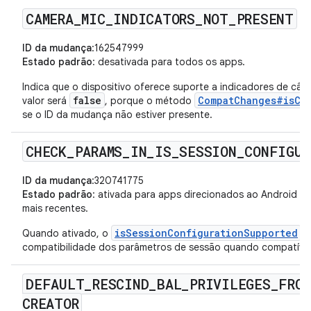
CAMERA
_
MIC
_
INDICATORS
_
NOT
_
PRESENT
ID da mudança
:162547999
Estado padrão
: desativada para todos os apps.
Indica que o dispositivo oferece suporte a indicadores de câm
false
CompatChanges#isCh
valor será
, porque o método
se o ID da mudança não estiver presente.
CHECK
_
PARAMS
_
IN
_
IS
_
SESSION
_
CONFIGUR
ID da mudança
:320741775
Estado padrão
: ativada para apps direcionados ao Android 15 
mais recentes.
isSessionConfigurationSupported
Quando ativado, o
t
compatibilidade dos parâmetros de sessão quando compatívei
DEFAULT
_
RESCIND
_
BAL
_
PRIVILEGES
_
FROM
CREATOR