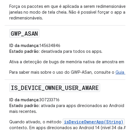
Força os pacotes em que é aplicada a serem redimensionáveis.
janelas no modo de tela cheia. Não é possível forçar o app a e
redimensionáveis.
GWP
_
ASAN
ID da mudança
:145634846
Estado padrão
: desativada para todos os apps.
Ativa a detecção de bugs de memória nativa de amostra em ap
Para saber mais sobre o uso do GWP-ASan, consulte o
Guia d
IS
_
DEVICE
_
OWNER
_
USER
_
AWARE
ID da mudança
:307233716
Estado padrão
: ativada para apps direcionados ao Android 15 
mais recentes.
isDeviceOwnerApp(String)
Quando ativado, o método
us
contexto. Em apps direcionados ao Android 14 (nível 34 da API)