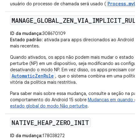
Process.myUs
usuário do processo de chamada será usado (
MANAGE
_
GLOBAL
_
ZEN
_
VIA
_
IMPLICIT
_
RULE
ID da mudança
:308670109
Estado padrão
: ativada para apps direcionados ao Android 15 
mais recentes.
Quando ativados, os apps não podem mais mudar o estado ou 
perturbe (NP) em um dispositivo, seja modificando as configur
desativando o modo NP. Em vez disso, os apps precisam contr
AutomaticZenRule
, que o sistema combina em uma polític
vitória da política mais restritiva.
Para saber mais sobre essa mudança, consulte a seção na pá
comportamento do Android 15 sobre
Mudanças em quando os 
estado global do modo Não perturbe
.
NATIVE
_
HEAP
_
ZERO
_
INIT
ID da mudança
:178038272