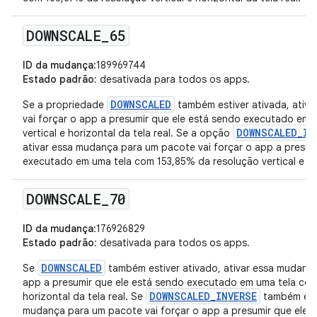
DOWNSCALE
_
65
ID da mudança
:189969744
Estado padrão
: desativada para todos os apps.
DOWNSCALED
Se a propriedade
também estiver ativada, ativ
vai forçar o app a presumir que ele está sendo executado em
DOWNSCALED_IN
vertical e horizontal da tela real. Se a opção
ativar essa mudança para um pacote vai forçar o app a presum
executado em uma tela com 153,85% da resolução vertical e hor
DOWNSCALE
_
70
ID da mudança
:176926829
Estado padrão
: desativada para todos os apps.
DOWNSCALED
Se
também estiver ativado, ativar essa mudança
app a presumir que ele está sendo executado em uma tela com
DOWNSCALED_INVERSE
horizontal da tela real. Se
também esti
mudança para um pacote vai forçar o app a presumir que ele 