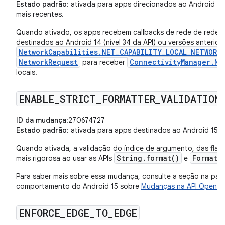
Estado padrão
: ativada para apps direcionados ao Android 15 
mais recentes.
Quando ativado, os apps recebem callbacks de rede de redes 
destinados ao Android 14 (nível 34 da API) ou versões anterior
NetworkCapabilities.NET_CAPABILITY_LOCAL_NETWORK
NetworkRequest
ConnectivityManager.Ne
para receber
locais.
ENABLE
_
STRICT
_
FORMATTER
_
VALIDATION
ID da mudança
:270674727
Estado padrão
: ativada para apps destinados ao Android 15 (n
Quando ativada, a validação do índice de argumento, das flags,
String.format()
Formatt
mais rigorosa ao usar as APIs
e
Para saber mais sobre essa mudança, consulte a seção na pá
comportamento do Android 15 sobre
Mudanças na API OpenJ
ENFORCE
_
EDGE
_
TO
_
EDGE