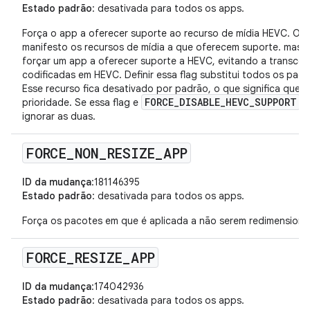
Estado padrão
: desativada para todos os apps.
Força o app a oferecer suporte ao recurso de mídia HEVC. Os 
manifesto os recursos de mídia a que oferecem suporte. mas e
forçar um app a oferecer suporte a HEVC, evitando a transcod
codificadas em HEVC. Definir essa flag substitui todos os pad
Esse recurso fica desativado por padrão, o que significa que
FORCE_DISABLE_HEVC_SUPPORT
prioridade. Se essa flag e
es
ignorar as duas.
FORCE
_
NON
_
RESIZE
_
APP
ID da mudança
:181146395
Estado padrão
: desativada para todos os apps.
Força os pacotes em que é aplicada a não serem redimensioná
FORCE
_
RESIZE
_
APP
ID da mudança
:174042936
Estado padrão
: desativada para todos os apps.