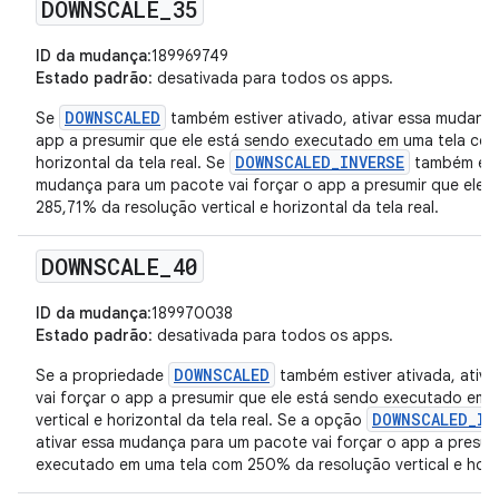
DOWNSCALE
_
35
ID da mudança
:189969749
Estado padrão
: desativada para todos os apps.
DOWNSCALED
Se
também estiver ativado, ativar essa mudança
app a presumir que ele está sendo executado em uma tela com
DOWNSCALED_INVERSE
horizontal da tela real. Se
também esti
mudança para um pacote vai forçar o app a presumir que ele 
285,71% da resolução vertical e horizontal da tela real.
DOWNSCALE
_
40
ID da mudança
:189970038
Estado padrão
: desativada para todos os apps.
DOWNSCALED
Se a propriedade
também estiver ativada, ativ
vai forçar o app a presumir que ele está sendo executado em
DOWNSCALED_IN
vertical e horizontal da tela real. Se a opção
ativar essa mudança para um pacote vai forçar o app a presum
executado em uma tela com 250% da resolução vertical e horizo