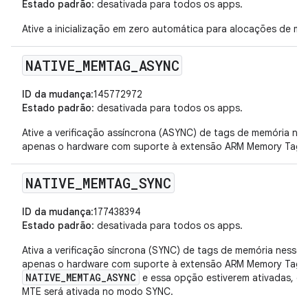
Estado padrão
: desativada para todos os apps.
Ative a inicialização em zero automática para alocações de me
NATIVE
_
MEMTAG
_
ASYNC
ID da mudança
:145772972
Estado padrão
: desativada para todos os apps.
Ative a verificação assíncrona (ASYNC) de tags de memória nes
apenas o hardware com suporte à extensão ARM Memory Tagg
NATIVE
_
MEMTAG
_
SYNC
ID da mudança
:177438394
Estado padrão
: desativada para todos os apps.
Ativa a verificação síncrona (SYNC) de tags de memória nesse 
apenas o hardware com suporte à extensão ARM Memory Taggi
NATIVE_MEMTAG_ASYNC
e essa opção estiverem ativadas, es
MTE será ativada no modo SYNC.