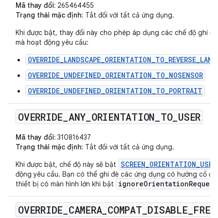
Mã thay đổi:
265464455
Trạng thái mặc định
: Tắt đối với tất cả ứng dụng.
Khi được bật, thay đổi này cho phép áp dụng các chế độ ghi đ
mà hoạt động yêu cầu:
OVERRIDE_LANDSCAPE_ORIENTATION_TO_REVERSE_LAND
OVERRIDE_UNDEFINED_ORIENTATION_TO_NOSENSOR
OVERRIDE_UNDEFINED_ORIENTATION_TO_PORTRAIT
OVERRIDE
_
ANY
_
ORIENTATION
_
TO
_
USER
Mã thay đổi:
310816437
Trạng thái mặc định
: Tắt đối với tất cả ứng dụng.
SCREEN_ORIENTATION_USER
Khi được bật, chế độ này sẽ bật
động yêu cầu. Bạn có thể ghi đè các ứng dụng có hướng cố địn
ignoreOrientationRequest
thiết bị có màn hình lớn khi bật
OVERRIDE
_
CAMERA
_
COMPAT
_
DISABLE
_
FREE