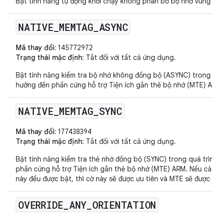
Bật tính năng tự động khởi chạy không phân bổ bộ nhớ vùng nh
NATIVE
_
MEMTAG
_
ASYNC
Mã thay đổi:
145772972
Trạng thái mặc định
: Tắt đối với tất cả ứng dụng.
Bật tính năng kiểm tra bộ nhớ không đồng bộ (ASYNC) trong quá
hưởng đến phần cứng hỗ trợ Tiện ích gắn thẻ bộ nhớ (MTE) AR
NATIVE
_
MEMTAG
_
SYNC
Mã thay đổi:
177438394
Trạng thái mặc định
: Tắt đối với tất cả ứng dụng.
Bật tính năng kiểm tra thẻ nhớ đồng bộ (SYNC) trong quá trình
phần cứng hỗ trợ Tiện ích gắn thẻ bộ nhớ (MTE) ARM. Nếu cả
này đều được bật, thì cờ này sẽ được ưu tiên và MTE sẽ được b
OVERRIDE
_
ANY
_
ORIENTATION