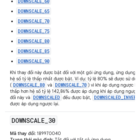
DOWNSCALE_60
DOWNSCALE_65
DOWNSCALE_70
DOWNSCALE_75
DOWNSCALE_80
DOWNSCALE_85
DOWNSCALE_90
Khi thay đổi này được bật đối với một gói ứng dụng, ứng dụng s
hệ số tỷ lệ thấp nhất được bật. Ví dụ: tỷ lệ 80% sẽ được sử d
DOWNSCALE_80
DOWNSCALE_70
(
và
) vì khi áp dụng ngược lạ
thấp hơn hệ số tỷ lệ 142,86% được áp dụng khi áp dụng ngược lạ
DOWNSCALED
DOWNSCALED_INVERS
đổi này và
đều được bật,
được áp dụng ngược lại.
DOWNSCALE
_
30
Mã thay đổi:
189970040
Trạng thái mặc định
: Tắt đối với tất cả ứng dụng.