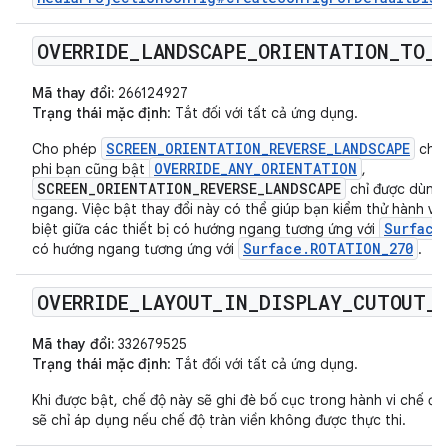
OVERRIDE
_
LANDSCAPE
_
ORIENTATION
_
TO
_
R
Mã thay đổi:
266124927
Trạng thái mặc định
: Tắt đối với tất cả ứng dụng.
SCREEN_ORIENTATION_REVERSE_LANDSCAPE
Cho phép
cho 
OVERRIDE_ANY_ORIENTATION
phi bạn cũng bật
,
SCREEN_ORIENTATION_REVERSE_LANDSCAPE
chỉ được dùng 
ngang. Việc bật thay đổi này có thể giúp bạn kiểm thử hành vi 
Surface
biệt giữa các thiết bị có hướng ngang tương ứng với
Surface.ROTATION_270
có hướng ngang tương ứng với
.
OVERRIDE
_
LAYOUT
_
IN
_
DISPLAY
_
CUTOUT
_
Mã thay đổi:
332679525
Trạng thái mặc định
: Tắt đối với tất cả ứng dụng.
Khi được bật, chế độ này sẽ ghi đè bố cục trong hành vi chế độ 
sẽ chỉ áp dụng nếu chế độ tràn viền không được thực thi.