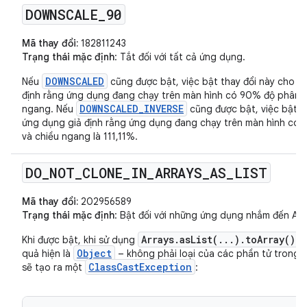
DOWNSCALE
_
90
Mã thay đổi:
182811243
Trạng thái mặc định
: Tắt đối với tất cả ứng dụng.
DOWNSCALED
Nếu
cũng được bật, việc bật thay đổi này cho m
định rằng ứng dụng đang chạy trên màn hình có 90% độ phân gi
DOWNSCALED_INVERSE
ngang. Nếu
cũng được bật, việc bật t
ứng dụng giả định rằng ứng dụng đang chạy trên màn hình có đ
và chiều ngang là 111,11%.
DO
_
NOT
_
CLONE
_
IN
_
ARRAYS
_
AS
_
LIST
Mã thay đổi:
202956589
Trạng thái mặc định
: Bật đối với những ứng dụng nhắm đến Andr
Arrays.asList(...).toArray()
Khi được bật, khi sử dụng
,
Object
quả hiện là
– không phải loại của các phần tử trong 
ClassCastException
sẽ tạo ra một
: