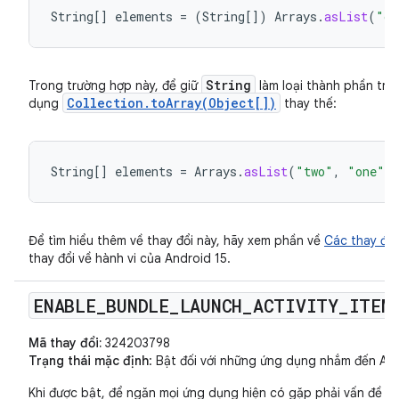
String
[]
elements
=
(
String
[]
)
Arrays
.
asList
(
"on
String
Trong trường hợp này, để giữ
làm loại thành phần tro
Collection.toArray(Object[])
dụng
thay thế:
String
[]
elements
=
Arrays
.
asList
(
"two"
,
"one"
)
Để tìm hiểu thêm về thay đổi này, hãy xem phần về
Các thay đổ
thay đổi về hành vi của Android 15.
ENABLE
_
BUNDLE
_
LAUNCH
_
ACTIVITY
_
ITEM
Mã thay đổi:
324203798
Trạng thái mặc định
: Bật đối với những ứng dụng nhắm đến Andr
Khi được bật, để ngăn mọi ứng dụng hiện có gặp phải vấn đề v