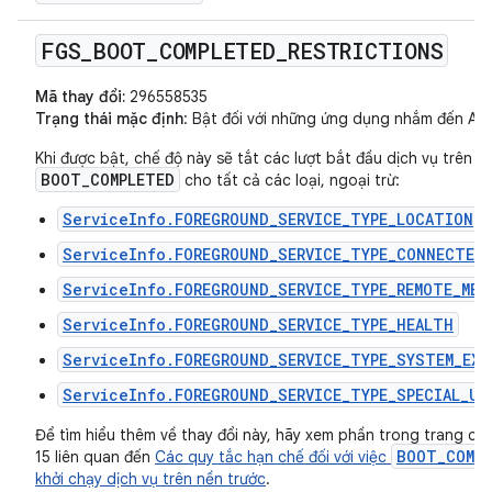
FGS
_
BOOT
_
COMPLETED
_
RESTRICTIONS
Mã thay đổi:
296558535
Trạng thái mặc định
: Bật đối với những ứng dụng nhắm đến Andr
Khi được bật, chế độ này sẽ tắt các lượt bắt đầu dịch vụ trên 
BOOT_COMPLETED
cho tất cả các loại, ngoại trừ:
ServiceInfo.FOREGROUND_SERVICE_TYPE_LOCATION
ServiceInfo.FOREGROUND_SERVICE_TYPE_CONNECTED_
ServiceInfo.FOREGROUND_SERVICE_TYPE_REMOTE_MES
ServiceInfo.FOREGROUND_SERVICE_TYPE_HEALTH
ServiceInfo.FOREGROUND_SERVICE_TYPE_SYSTEM_EXE
ServiceInfo.FOREGROUND_SERVICE_TYPE_SPECIAL_US
Để tìm hiểu thêm về thay đổi này, hãy xem phần trong trang các
BOOT_COMP
15 liên quan đến
Các quy tắc hạn chế đối với việc
khởi chạy dịch vụ trên nền trước
.