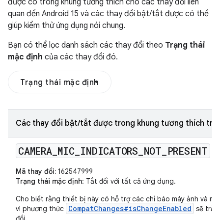
được có trong khung tương thích cho các thay đổi liên
quan đến Android 15 và các thay đổi bật/tắt được có thể
giúp kiểm thử ứng dụng nói chung.
Bạn có thể lọc danh sách các thay đổi theo
Trạng thái
mặc định
của các thay đổi đó.
Trạng thái mặc định
Các thay đổi bật/tắt được trong khung tương thích tro
CAMERA
_
MIC
_
INDICATORS
_
NOT
_
PRESENT
Mã thay đổi:
162547999
Trạng thái mặc định
: Tắt đối với tất cả ứng dụng.
Cho biết rằng thiết bị này có hỗ trợ các chỉ báo máy ảnh và micr
CompatChanges#isChangeEnabled
vì phương thức
sẽ trả 
đổi.