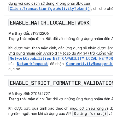
dụng với các cách sử dụng không phải SDK của
ClientTransaction#getActivityToken()
, chỉ cho phép
ENABLE
_
MATCH
_
LOCAL
_
NETWORK
Mã thay đổi:
319212206
Trạng thái mặc định
: Bật đối với những ứng dụng nhắm đến Andr
Khi được bật, theo mặc định, các ứng dụng sẽ nhận được lệnh g
ứng dụng nhắm đến Android 14 (cấp độ API 34) trở xuống vẫn 
NetworkCapabilities.NET_CAPABILITY_LOCAL_NETWORK
NetworkRequest
ConnectivityManager.Net
của
để nhận
cục bộ.
ENABLE
_
STRICT
_
FORMATTER
_
VALIDATION
Mã thay đổi:
270674727
Trạng thái mặc định
: Bật đối với những ứng dụng nhắm đến Andr
Khi được bật, quá trình xác thực chỉ mục, cờ, chiều rộng và độ c
String.format()
nghiêm ngặt hơn khi sử dụng các API
và