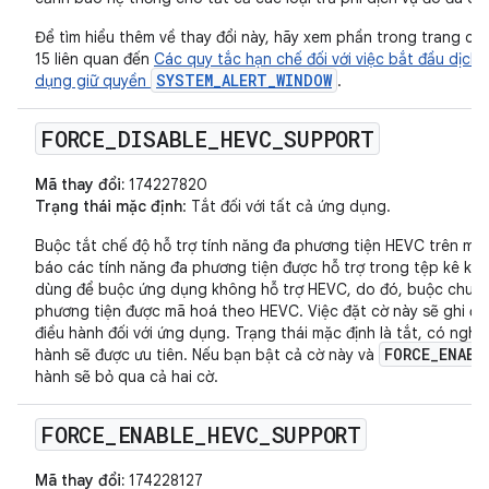
Để tìm hiểu thêm về thay đổi này, hãy xem phần trong trang các
15 liên quan đến
Các quy tắc hạn chế đối với việc bắt đầu dịch 
SYSTEM_ALERT_WINDOW
dụng giữ quyền
.
FORCE
_
DISABLE
_
HEVC
_
SUPPORT
Mã thay đổi:
174227820
Trạng thái mặc định
: Tắt đối với tất cả ứng dụng.
Buộc tắt chế độ hỗ trợ tính năng đa phương tiện HEVC trên mộ
báo các tính năng đa phương tiện được hỗ trợ trong tệp kê kha
dùng để buộc ứng dụng không hỗ trợ HEVC, do đó, buộc chuyển
phương tiện được mã hoá theo HEVC. Việc đặt cờ này sẽ ghi đè
điều hành đối với ứng dụng. Trạng thái mặc định là tắt, có nghĩ
FORCE_ENABL
hành sẽ được ưu tiên. Nếu bạn bật cả cờ này và
hành sẽ bỏ qua cả hai cờ.
FORCE
_
ENABLE
_
HEVC
_
SUPPORT
Mã thay đổi:
174228127