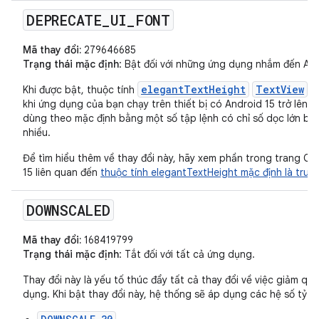
DEPRECATE
_
UI
_
FONT
Mã thay đổi:
279646685
Trạng thái mặc định
: Bật đối với những ứng dụng nhắm đến Andr
elegantTextHeight
TextView
Khi được bật, thuộc tính
sẽ
khi ứng dụng của bạn chạy trên thiết bị có Android 15 trở lên,
dùng theo mặc định bằng một số tập lệnh có chỉ số dọc lớn bằ
nhiều.
Để tìm hiểu thêm về thay đổi này, hãy xem phần trong trang Các
15 liên quan đến
thuộc tính elegantTextHeight mặc định là true
.
DOWNSCALED
Mã thay đổi:
168419799
Trạng thái mặc định
: Tắt đối với tất cả ứng dụng.
Thay đổi này là yếu tố thúc đẩy tất cả thay đổi về việc giảm q
dụng. Khi bật thay đổi này, hệ thống sẽ áp dụng các hệ số tỷ lệ