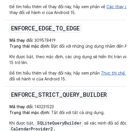
Để tìm hiểu thêm về thay đổi này, hãy xem phần về
Các thay đổ
thay đổi về hành vi của Android 15.
ENFORCE
_
EDGE
_
TO
_
EDGE
Mã thay đổi:
309578419
Trạng thái mặc định
: Bật đối với những ứng dụng nhắm đến Andr
Khi được bật, theo mặc định, các ứng dụng sẽ hiển thị tràn viền
15 trở lên.
Để tìm hiểu thêm về thay đổi này, hãy xem phần
Thực thi chế độ
đổi về hành vi của Android 15.
ENFORCE
_
STRICT
_
QUERY
_
BUILDER
Mã thay đổi:
143231523
Trạng thái mặc định
: Tắt đối với tất cả ứng dụng.
SQLiteQueryBuilder
Khi được bật,
sẽ xác minh đối số độc hạ
CalendarProvider2
.