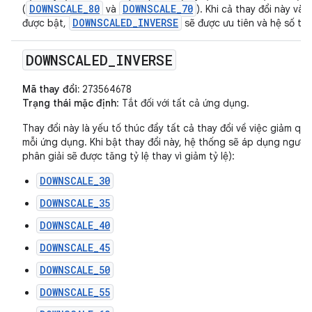
DOWNSCALE_80
DOWNSCALE_70
(
và
). Khi cả thay đổi này và
DOWNSCALED_INVERSE
được bật,
sẽ được ưu tiên và hệ số tỷ 
DOWNSCALED
_
INVERSE
Mã thay đổi:
273564678
Trạng thái mặc định
: Tắt đối với tất cả ứng dụng.
Thay đổi này là yếu tố thúc đẩy tất cả thay đổi về việc giảm 
mỗi ứng dụng. Khi bật thay đổi này, hệ thống sẽ áp dụng ngược c
phân giải sẽ được tăng tỷ lệ thay vì giảm tỷ lệ):
DOWNSCALE_30
DOWNSCALE_35
DOWNSCALE_40
DOWNSCALE_45
DOWNSCALE_50
DOWNSCALE_55