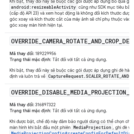
Khi bật, thay đổi này sẽ buộc các gói được áp dụng bỏ qua giá t
android:resizeableActivity
cũng như SDK mục tiêu bằng
(cấp độ API 23) và xem hoạt động là không đổi kích thước được. 
góc xoay và kích thước cắt của máy ảnh sẽ chỉ phụ thuộc vào giá
góc xoay màn hình hiện tại.
OVERRIDE
_
CAMERA
_
ROTATE
_
AND
_
CROP
_
DEF
Mã thay đổi:
189229956
Trạng thái mặc định
: Tắt đối với tất cả ứng dụng.
Khi bật, thay đổi này sẽ buộc các gói được áp dụng ghi đè hàn
CaptureRequest.SCALER_ROTATE_AND_
định và luôn trả về
OVERRIDE
_
DISABLE
_
MEDIA
_
PROJECTION
_
S
Mã thay đổi:
316897322
Trạng thái mặc định
: Tắt đối với tất cả ứng dụng.
Khi được bật, chế độ này đảm bảo người dùng có thể chọn ch
MediaProjection
màn hình khi bắt đầu một phiên
, ghi đè vi
MediaProjectionConfig#createConfigForDefaultDisp