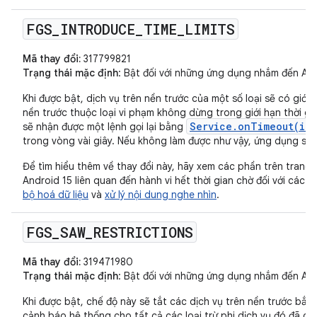
FGS
_
INTRODUCE
_
TIME
_
LIMITS
Mã thay đổi:
317799821
Trạng thái mặc định
: Bật đối với những ứng dụng nhắm đến Andr
Khi được bật, dịch vụ trên nền trước của một số loại sẽ có giới 
nền trước thuộc loại vi phạm không dừng trong giới hạn thời gi
Service.onTimeout(int
sẽ nhận được một lệnh gọi lại bằng
trong vòng vài giây. Nếu không làm được như vậy, ứng dụng sẽ đ
Để tìm hiểu thêm về thay đổi này, hãy xem các phần trên trang 
Android 15 liên quan đến hành vi hết thời gian chờ đối với các l
bộ hoá dữ liệu
và
xử lý nội dung nghe nhìn
.
FGS
_
SAW
_
RESTRICTIONS
Mã thay đổi:
319471980
Trạng thái mặc định
: Bật đối với những ứng dụng nhắm đến Andr
Khi được bật, chế độ này sẽ tắt các dịch vụ trên nền trước bắt
cảnh báo hệ thống cho tất cả các loại trừ phi dịch vụ đó đã có