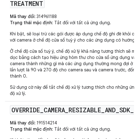
TREATMENT
Mã thay đổi:
314961188
Trạng thái mặc định
: Tắt đối với tất cả ứng dụng.
Khi bật, sẽ loại trừ các gói được áp dụng chế độ ghi đè khỏi ch
với camera ở chế độ cửa sổ tuỳ ý cho các ứng dụng có hướng c
Ở chế độ cửa sổ tuỳ ý, chế độ xử lý khả năng tương thích sẽ mô
dọc bằng cách tạo hiệu ứng hòm thư cho cửa sổ ứng dụng và t
camera thành những gì mà các ứng dụng thường mong đợi ở một
lần lượt là 90 và 270 độ cho camera sau và camera trước, đồng
thành 0.
Sử dụng cờ này để tắt chế độ xử lý tương thích cho những ứng 
độ xử lý.
OVERRIDE
_
CAMERA
_
RESIZABLE
_
AND
_
SDK
_
C
Mã thay đổi:
191514214
Trạng thái mặc định
: Tắt đối với tất cả ứng dụng.