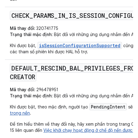
CHECK
_
PARAMS
_
IN
_
IS
_
SESSION
_
CONFIGUR
Mã thay đổi:
320741775
Trạng thái mặc định
: Bật đối với những ứng dụng nhắm đến Andr
isSessionConfigurationSupported
Khi được bật,
cũng ki
các tham số phiên khi được HAL hỗ trợ.
DEFAULT
_
RESCIND
_
BAL
_
PRIVILEGES
_
FROM
CREATOR
Mã thay đổi:
296478951
Trạng thái mặc định
: Bật đối với những ứng dụng nhắm đến Andr
PendingIntent
Khi được bật, theo mặc định, người tạo
sẽ c
trong nền
.
Để tìm hiểu thêm về thay đổi này, hãy xem phần trong trang Các
15 liên quan đến
Việc khởi chạy hoạt động ở chế độ nền được b