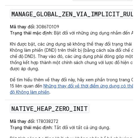
MANAGE
_
GLOBAL
_
ZEN
_
VIA
_
IMPLICIT
_
RULE
Mã thay đổi:
308670109
Trạng thái mặc định
: Bật đối với những ứng dụng nhắm đến Andr
Khi được bật, các ứng dụng sẽ không thể thay đổi trạng thái 
Không làm phiền (DND) trên thiết bị (bằng cách sửa đổi chế độ
chế độ DND). Thay vào đó, các ứng dụng phải đóng góp một
thống kết hợp thành một chính sách chung với lược đồ hiện có 
được áp dụng.
Để tìm hiểu thêm về thay đổi này, hãy xem phần trong trang Các
15 liên quan đến
Những thay đổi về thời điểm ứng dụng có thể s
độ Không làm phiền
.
NATIVE
_
HEAP
_
ZERO
_
INIT
Mã thay đổi:
178038272
Trạng thái mặc định
: Tắt đối với tất cả ứng dụng.