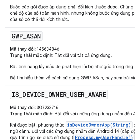
Buộc các gói được áp dụng phải đổi kích thước được. Chúng tôi
chế độ cửa sổ toàn màn hình, nhưng không buộc ứng dụng phải 
cửa sổ có thể đổi kích thước.
GWP
_
ASAN
Mã thay đổi:
145634846
Trạng thái mặc định
: Tắt đối với tất cả ứng dụng.
Bật tính năng lấy mẫu để phát hiện lỗi bộ nhớ gốc trong ứng dụ
Để tìm hiểu thêm về cách sử dụng GWP-ASan, hãy xem bài viết
IS
_
DEVICE
_
OWNER
_
USER
_
AWARE
Mã thay đổi:
307233716
Trạng thái mặc định
: Bật đối với những ứng dụng nhắm đến Andr
isDeviceOwnerApp(String)
Khi được bật, phương thức
sẽ 
ngữ cảnh. Đối với các ứng dụng nhắm đến Android 14 (cấp độ A
Process.myUserHandle()
quy trình gọi sẽ được sử dụng (
).