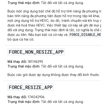
Trạng thái mặc định
: Tắt đối với tất cả ứng dụng.
Buộc một ứng dụng bật chế độ hỗ trợ tính năng đa phương tiệ
báo tính năng đa phương tiện được hỗ trợ trong tệp kê khai, 
một ứng dụng hỗ trợ HEVC, do đó, tránh chuyển mã khi truy cậ
được mã hoá theo HEVC. Việc thiết lập cờ này sẽ ghi đè mọi giá
đối với ứng dụng. Trạng thái mặc định là tắt, có nghĩa là chế đ
FORCE_DISABLE_HEV
được ưu tiên. Nếu bạn bật cả cờ này và
bỏ qua cả hai cờ.
FORCE
_
NON
_
RESIZE
_
APP
Mã thay đổi:
181146395
Trạng thái mặc định
: Tắt đối với tất cả ứng dụng.
Buộc các gói được áp dụng không được thay đổi kích thước.
FORCE
_
RESIZE
_
APP
Mã thay đổi:
174042936
Trạng thái mặc định
: Tắt đối với tất cả ứng dụng.