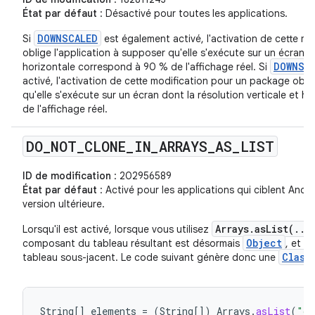
État par défaut
: Désactivé pour toutes les applications.
DOWNSCALED
Si
est également activé, l'activation de cette m
oblige l'application à supposer qu'elle s'exécute sur un écran do
DOWNSC
horizontale correspond à 90 % de l'affichage réel. Si
activé, l'activation de cette modification pour un package obli
qu'elle s'exécute sur un écran dont la résolution verticale et h
de l'affichage réel.
DO
_
NOT
_
CLONE
_
IN
_
ARRAYS
_
AS
_
LIST
ID de modification
: 202956589
État par défaut
: Activé pour les applications qui ciblent Andro
version ultérieure.
Arrays.asList(...
Lorsqu'il est activé, lorsque vous utilisez
Object
composant du tableau résultant est désormais
, et n
Class
tableau sous-jacent. Le code suivant génère donc une
String
[]
elements
=
(
String
[]
)
Arrays
.
asList
(
"on