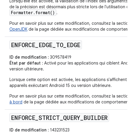
Lorsqu'elle est activée, la validation de l'index des arguments, 
de la précision est désormais plus stricte lors de l'utilisation d
Formatter.format()
.
Pour en savoir plus sur cette modification, consultez la section
OpenJDK
de la page dédiée aux modifications de comportemen
ENFORCE
_
EDGE
_
TO
_
EDGE
ID de modification
: 309578419
État par défaut
: Activé pour les applications qui ciblent Andro
version ultérieure.
Lorsque cette option est activée, les applications s'affichent 
appareils exécutant Android 15 ou version ultérieure.
Pour en savoir plus sur cette modification, consultez la section
à bord
de la page dédiée aux modifications de comportement d
ENFORCE
_
STRICT
_
QUERY
_
BUILDER
ID de modification
: 143231523