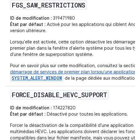
FGS
_
SAW
_
RESTRICTIONS
ID de modification
: 319471980
État par défaut
: Activé pour les applications qui ciblent Andro
version ultérieure.
Lorsqu'elle est activée, cette option désactive les démarrages 
premier plan dans la fenêtre d'alerte système pour tous les type
d'une fenêtre de superposition système.
Pour en savoir plus sur cette modification, consultez la section
démarrage de services de premier plan lorsqu'une application dé
SYSTEM_ALERT_WINDOW
de la page dédiée aux modifications
FORCE
_
DISABLE
_
HEVC
_
SUPPORT
ID de modification
: 174227820
État par défaut
: Désactivé pour toutes les applications.
Forcer la désactivation de la compatibilité d'une application av
multimédias HEVC. Les applications doivent déclarer les foncti
compatibles dans leur fichier manifeste, mais vous pouvez utili