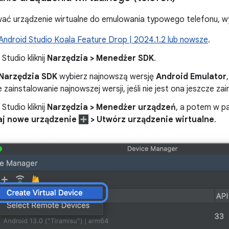
ać urządzenie wirtualne do emulowania typowego telefonu, wy
Android Studio Koala Feature Drop | 2024.1.2 lub nowsze
.
Studio kliknij
Narzędzia > Menedżer SDK
.
Narzędzia SDK
wybierz najnowszą wersję
Android Emulator
,
zainstalowanie najnowszej wersji, jeśli nie jest ona jeszcze za
Studio kliknij
Narzędzia > Menedżer urządzeń
, a potem w p
aj nowe urządzenie
> Utwórz urządzenie wirtualne
.