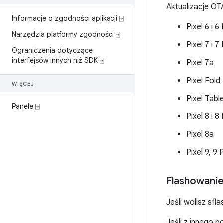
Aktualizacje OTA
Informacje o zgodności aplikacji ⍈
Pixel 6 i 6
Narzędzia platformy zgodności ⍈
Pixel 7 i 7
Ograniczenia dotyczące
interfejsów innych niż SDK ⍈
Pixel 7a
Pixel Fold
WIĘCEJ
Pixel Tabl
Panele ⍈
Pixel 8 i 8
Pixel 8a
Pixel 9, 9 
Flashowanie
Jeśli wolisz sf
Jeśli z innego