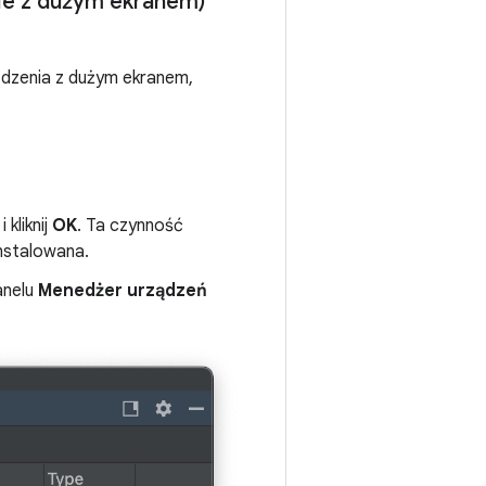
nie z dużym ekranem)
ądzenia z dużym ekranem,
 i kliknij
OK
. Ta czynność
instalowana.
anelu
Menedżer urządzeń