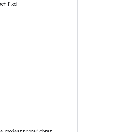
ch Pixel:
ie, możesz pobrać obraz