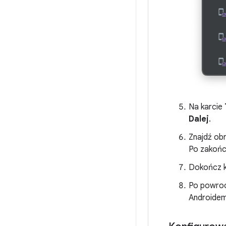
Na karcie
Dalej
.
Znajdź ob
Po zakończ
Dokończ ko
Po powroc
Androidem 1