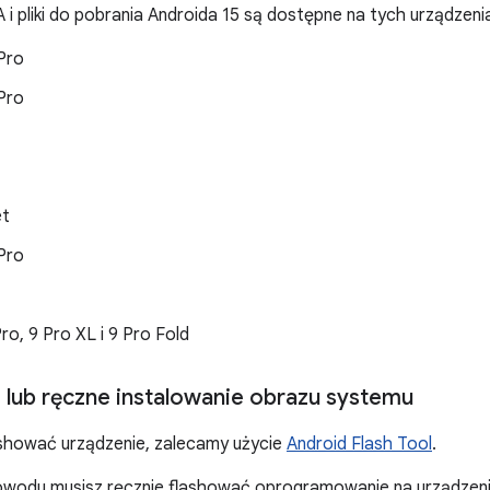
 i pliki do pobrania Androida 15 są dostępne na tych urządzenia
 Pro
 Pro
et
 Pro
Pro, 9 Pro XL i 9 Pro Fold
 lub ręczne instalowanie obrazu systemu
lashować urządzenie, zalecamy użycie
Android Flash Tool
.
 powodu musisz ręcznie flashować oprogramowanie na urządzen