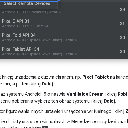
finicję urządzenia z dużym ekranem, np.
Pixel Tablet
na karci
efon
, a potem kliknij
Dalej
.
raz systemu Android 15 o nazwie
VanillaIceCream
i kliknij
Pobi
eniu pobierania wybierz ten obraz systemu i kliknij
Dalej
.
nfigurowanie innych ustawień urządzenia wirtualnego i kliknij
ie do listy urządzeń wirtualnych w Menedżerze urządzeń znajdź