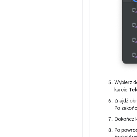
Wybierz de
karcie
Tel
Znajdź ob
Po zakończ
Dokończ ko
Po powroc