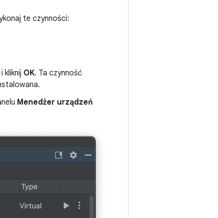
konaj te czynności:
 i kliknij
OK
. Ta czynność
instalowana.
anelu
Menedżer urządzeń