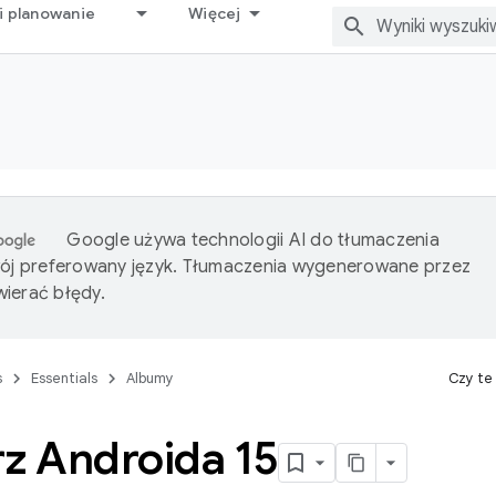
i planowanie
Więcej
Google używa technologii AI do tłumaczenia
wój preferowany język. Tłumaczenia wygenerowane przez
ierać błędy.
s
Essentials
Albumy
Czy te
rz Androida 15