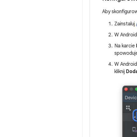
Aby skonfigurow
Zainstaluj
W Android 
Na karcie
spowoduje 
W Android 
kliknij
Dod