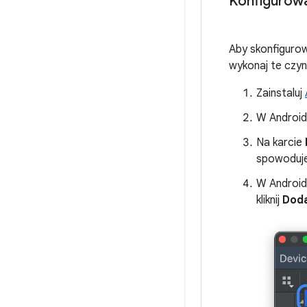
Konfigurowa
Aby skonfigurow
wykonaj te czyn
Zainstaluj
W Android 
Na karcie
spowoduje 
W Android 
kliknij
Dod