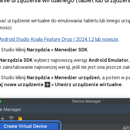
nie urządzenia wirtualnego (tablet lub urządze
ać urządzenie wirtualne do emulowania tabletu lub innego urz
ności:
Android Studio Koala Feature Drop | 2024.1.2 lub nowsze
.
Studio kliknij
Narzędzia > Menedżer SDK
.
Narzędzia SDK
wybierz najnowszą wersję
Android Emulator
,
zainstalowanie najnowszej wersji, jeśli nie jest ona jeszcze za
Studio kliknij
Narzędzia > Menedżer urządzeń
, a potem w p
aj nowe urządzenie
> Utwórz urządzenie wirtualne
.