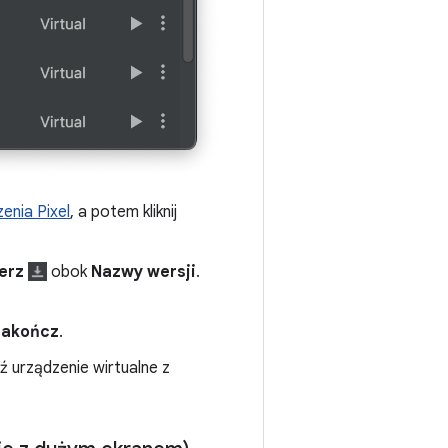
enia Pixel
, a potem kliknij
erz
obok
Nazwy wersji
.
Zakończ
.
 urządzenie wirtualne z