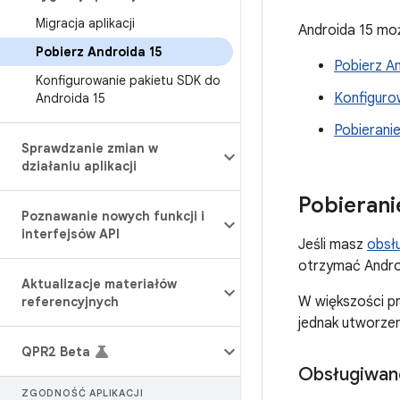
Migracja aplikacji
Androida 15 mo
Pobierz Androida 15
Pobierz An
Konfigurowanie pakietu SDK do
Konfiguro
Androida 15
Pobierani
Sprawdzanie zmian w
działaniu aplikacji
Pobierani
Poznawanie nowych funkcji i
interfejsów API
Jeśli masz
obsł
otrzymać Andr
Aktualizacje materiałów
W większości pr
referencyjnych
jednak utworzen
QPR2 Beta
Obsługiwane
ZGODNOŚĆ APLIKACJI