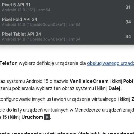
Telefon
wybierz definicję urządzenia dla
obsługiwanego urządz
raz systemu Android 15 o nazwie
VanillaIceCream
i kliknij
Pobi
eniu pobierania wybierz ten obraz systemu i kliknij
Dalej
.
nfigurowanie innych ustawień urządzenia wirtualnego i kliknij
ie do listy urządzeń wirtualnych w Menedżerze urządzeń znajdź
5 i kliknij
Uruchom
.