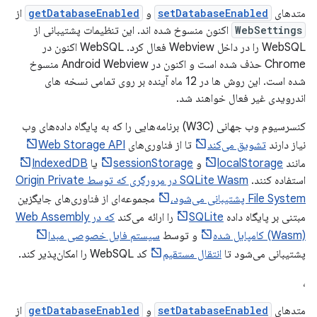
متدهای
setDatabaseEnabled
و
getDatabaseEnabled
از
WebSettings
اکنون منسوخ شده اند. این تنظیمات پشتیبانی از
WebSQL را در داخل Webview فعال کرد. WebSQL اکنون در
Chrome حذف شده است و اکنون در Android Webview منسوخ
شده است. این روش ها در 12 ماه آینده بر روی تمامی نسخه های
اندرویدی غیر فعال خواهند شد.
کنسرسیوم وب جهانی (W3C) برنامه‌هایی را که به پایگاه داده‌های وب
نیاز دارند
تشویق می‌کند
تا از فناوری‌های
Web Storage API
مانند
localStorage
و
sessionStorage
یا
IndexedDB
استفاده کنند.
SQLite Wasm در مرورگری که توسط Origin Private
File System پشتیبانی می‌شود،
مجموعه‌ای از فناوری‌های جایگزین
مبتنی بر پایگاه داده
SQLite
را ارائه می‌کند
که در Web Assembly
(Wasm) کامپایل شده
و توسط
سیستم فایل خصوصی مبدا
پشتیبانی می‌شود تا
انتقال مستقیم
کد WebSQL را امکان‌پذیر کند.
،
متدهای
setDatabaseEnabled
و
getDatabaseEnabled
از