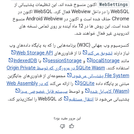
WebSettings
اکنون منسوخ شده اند. این تنظیمات پشتیبانی از
WebSQL را در داخل Webview فعال کرد. WebSQL اکنون در
Chrome حذف شده است و اکنون در Android Webview منسوخ
شده است. این روش ها در 12 ماه آینده بر روی تمامی نسخه های
اندرویدی غیر فعال خواهند شد.
کنسرسیوم وب جهانی (W3C) برنامه‌هایی را که به پایگاه داده‌های وب
نیاز دارند
تشویق می‌کند
تا از فناوری‌های
Web Storage API
مانند
localStorage
و
sessionStorage
یا
IndexedDB
استفاده کنند.
SQLite Wasm در مرورگری که توسط Origin Private
File System پشتیبانی می‌شود،
مجموعه‌ای از فناوری‌های جایگزین
مبتنی بر پایگاه داده
SQLite
را ارائه می‌کند
که در Web Assembly
(Wasm) کامپایل شده
و توسط
سیستم فایل خصوصی مبدا
پشتیبانی می‌شود تا
انتقال مستقیم
کد WebSQL را امکان‌پذیر کند.
این مرور مفید بود؟