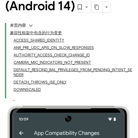
(Android 14)
本页内容
兼容性框架中包含的行为变更
ACCESS_SHARED_IDENTITY
ANR_PRE_UDC_APIS_ON_SLOW_RESPONSES
AUTHORITY_ACCESS_CHECK_CHANGE_ID
CAMERA_MIC_INDICATORS_NOT_PRESENT
DEFAULT_RESCIND_BAL_PRIVILEGES_FROM_PENDING_INTENT_SE
NDER
DETACH_THROWS_ISE_ONLY
DOWNSCALED