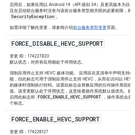
启用后，如果应用以 Android 14（API 级别 34）及更高版本为目
且在启动前台服务时没有与该前台服务类型相关联的必要权限，则
SecurityException
。
如需详细了解此变更，请参阅介绍
前台服务类型变更
页面。
FORCE
_
DISABLE
_
HEVC
_
SUPPORT
变更 ID
：174227820
默认状态
：对所有应用都处于停用状态。
强制应用停止支持 HEVC 媒体功能。 应用应在其清单中声明支持
能，但此标志可用于强制应用停止支持 HEVC，从而在访问以 HEVC
的媒体时强制执行转码。设置此标志会替换应用的任何操作系统级
值。该变更默认处于停用状态，这意味着操作系统默认值优先。如
FORCE_ENABLE_HEVC_SUPPORT
启用此标志和
，操作系统会忽
个标志。
FORCE
_
ENABLE
_
HEVC
_
SUPPORT
变更 ID
：174228127