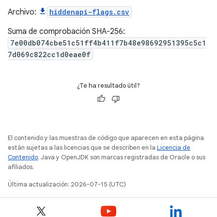
Archivo:
hiddenapi-flags.csv
Suma de comprobación SHA-256:
7e00db074cbe51c51ff4b411f7b48e98692951395c5c1
7d069c822cc1d0eae0f
¿Te ha resultado útil?
El contenido y las muestras de código que aparecen en esta página
están sujetas a las licencias que se describen en la
Licencia de
Contenido
. Java y OpenJDK son marcas registradas de Oracle o sus
afiliados.
Última actualización: 2026-07-15 (UTC)