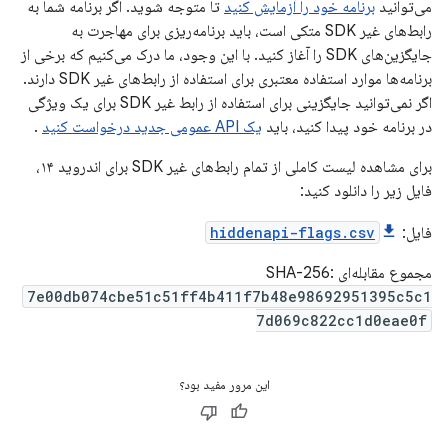
می‌توانید
برنامه خود را آزمایش کنید
تا متوجه شوید. اگر برنامه شما به
رابط‌های غیر SDK متکی است، باید برنامه‌ریزی برای مهاجرت به
جایگزین‌های SDK را آغاز کنید. با این وجود، ما درک می‌کنیم که برخی از
برنامه‌ها موارد استفاده معتبری برای استفاده از رابط‌های غیر SDK دارند.
اگر نمی‌توانید جایگزینی برای استفاده از رابط غیر SDK برای یک ویژگی
در برنامه خود پیدا کنید، باید
یک API عمومی جدید درخواست کنید
.
برای مشاهده لیست کاملی از تمام رابط‌های غیر SDK برای اندروید ۱۴،
فایل زیر را دانلود کنید:
فایل:
hiddenapi-flags.csv
مجموع مقابله‌ای SHA-256:
7e00db074cbe51c51ff4b411f7b48e98692951395c5c1
7d069c822cc1d0eae0f
این مرور مفید بود؟